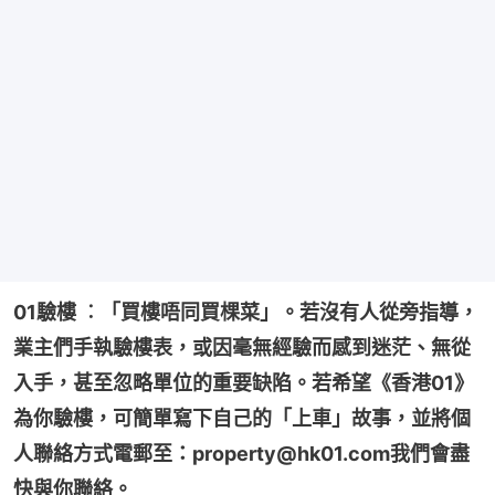
01驗樓 ︰「買樓唔同買棵菜」。若沒有人從旁指導，
業主們手執驗樓表，或因毫無經驗而感到迷茫、無從
入手，甚至忽略單位的重要缺陷。若希望《香港01》
為你驗樓，可簡單寫下自己的「上車」故事，並將個
人聯絡方式電郵至：property@hk01.com我們會盡
快與你聯絡。