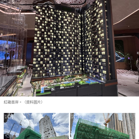
紅磡首岸。（資料圖片）