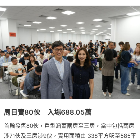
周日賣80伙 入場688.05萬
首輪發售80伙，戶型涵蓋兩房至三房，當中包括兩房
涉71伙及三房涉9伙，實用面積由 338平方呎至585平