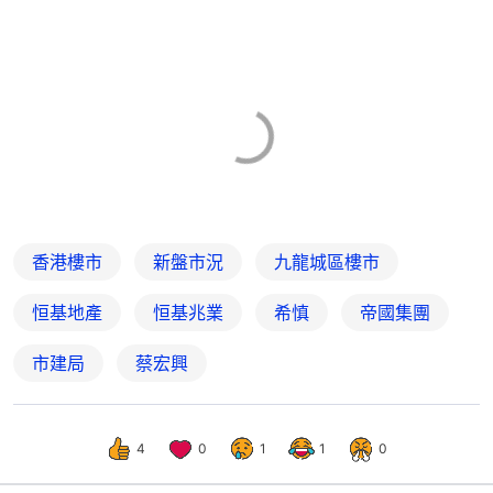
香港樓市
新盤市況
九龍城區樓市
恒基地產
恒基兆業
希慎
帝國集團
市建局
蔡宏興
4
0
1
1
0