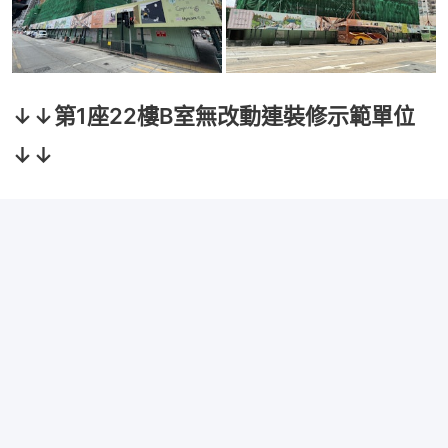
↓↓第1座22樓B室無改動連裝修示範單位
↓↓