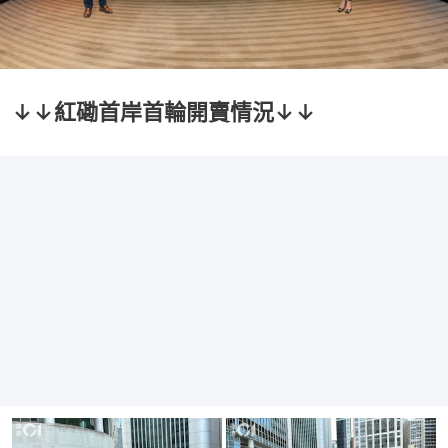
↓↓紅磡首岸首輪開賣情況↓↓