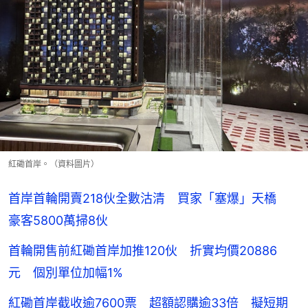
紅磡首岸。（資料圖片）
首岸首輪開賣218伙全數沽清 買家「塞爆」天橋
豪客5800萬掃8伙
首輪開售前紅磡首岸加推120伙 折實均價20886
元 個別單位加幅1%
紅磡首岸截收逾7600票 超額認購逾33倍 擬短期