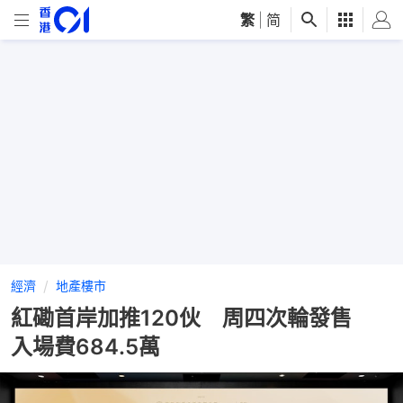
繁
|
简
經濟
地產樓市
紅磡首岸加推120伙 周四次輪發售
入場費684.5萬