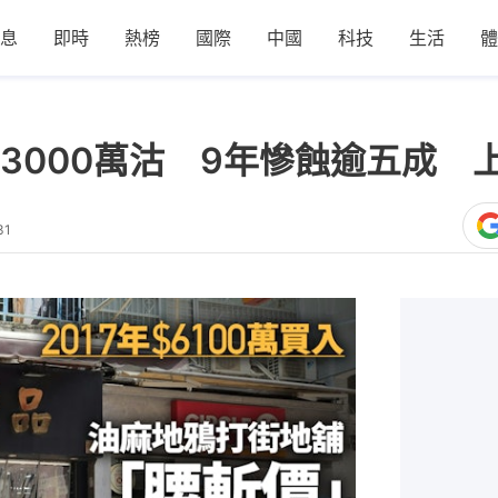
息
即時
熱榜
國際
中國
科技
生活
體
3000萬沽 9年慘蝕逾五成 
31