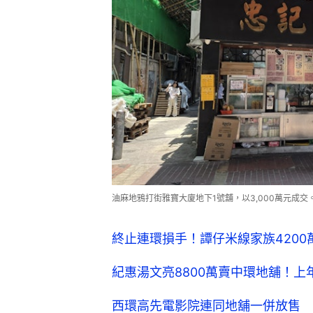
油麻地鴉打街雅寶大廈地下1號舖，以3,000萬元成
終止連環損手！譚仔米線家族4200
紀惠湯文亮8800萬賣中環地舖！上
西環高先電影院連同地舖一併放售 叫