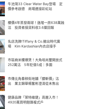
牛池灣33 Clear Water Bay登場 定
價參考啟德 商場連接彩虹站
樓價4年蒸發兩球！逸瑆一房638萬蝕
沽 投資者接貨料收3.6厘回報
名店洗牌!Tiffany & Co.撤出時代廣
場 Kim Kardashian內衣店接手
市區納米樓爆煲！大角咀尚璽開放式
252萬沽 5年貶值5成｜多圖
市傳北角春秧街地舖「腰斬價」沽
出 業主錦華楊奮彬澄清從未售出
健康品牌「萊特維健」高層入市！
4920萬買明翹匯複式戶