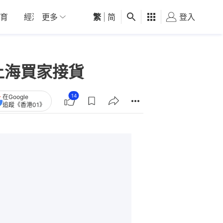
育
經濟
更多
01深圳
繁
觀點
|
简
健康
好食玩飛
登入
女
上海買家接貨
14
在Google
追蹤《香港01》