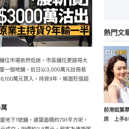
熱門文
舖位市場依然低迷，市區舖位更錄得大
一個地舖，近日以3,000萬元註冊易
6,100萬元買入，持貨9年，帳面貶值超
8萬
前港姐葉翠
房 上手8
廈地下1號舖，建築面積約791平方呎，