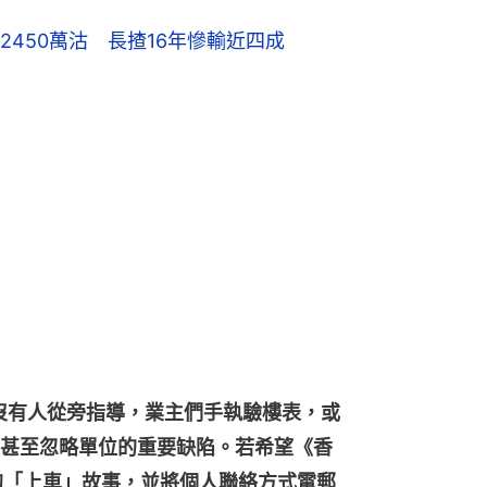
450萬沽 長揸16年慘輸近四成
若沒有人從旁指導，業主們手執驗樓表，或
甚至忽略單位的重要缺陷。若希望《香
的「上車」故事，並將個人聯絡方式電郵