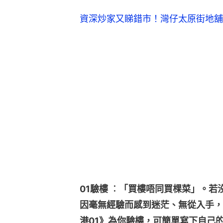
資深炒家又睇錯市！灣仔太原街地舖2
01驗樓 ︰「買樓唔同買棵菜」。
因毫無經驗而感到迷茫、無從入手，
港01》為你驗樓，可簡單寫下自己