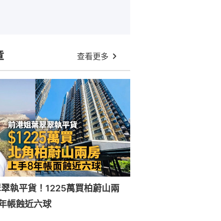
章
查看更多
翠執平貨！1225萬買柏蔚山兩
年帳蝕近六球