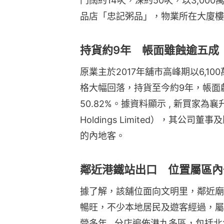
門闊約14呎，深約50呎，以3,00
品店「忠記粥品」，物業所在大廈樓
持貨約9年 帳面雖蝕逾五成
原業主於2017年舖市高峰期以6,1
格大幅回落，持貨至今約9年，帳面虧
50.82%。據資料顯示 , 新買家為襄升控股
Holdings Limited），其
的內地客。
鄰近港鐵站出口 位置屬區內
據了解，該舖位面向文明里，鄰近廟街
暢旺，不少本地居民及遊客經過，屬
營多年 , 分店遍佈港九多區，包括