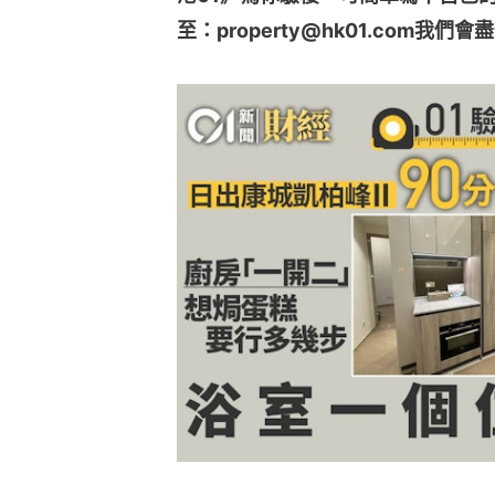
至：property@hk01.com我們