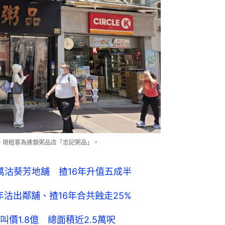
交。現租客為連鎖粥品店「忠記粥品」。
萬沽葵芳地舖 揸16年升值五成半
年沽出鄰舖、揸16年合共蝕走25%
價1.8億 總面積近2.5萬呎