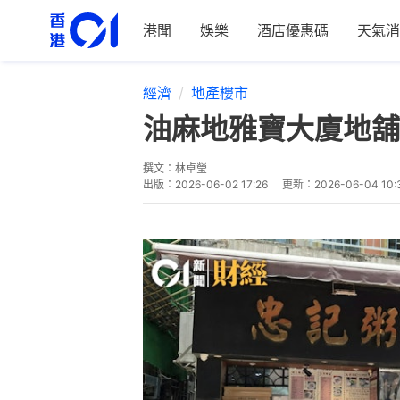
港聞
娛樂
酒店優惠碼
天氣消
經濟
地產樓市
油麻地雅寶大廈地舖
撰文：
林卓瑩
出版：
2026-06-02 17:26
更新：
2026-06-04 10: