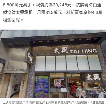
8,800萬元易手，呎價約為20,248元。該舖現時由連
鎖食肆太興承租，月租31.5萬元，料新買家享約4.3厘
租金回報。
上述成交物業為中環租庇利街12至13號萬安商業大廈地下A及B號舖，地舖實用面