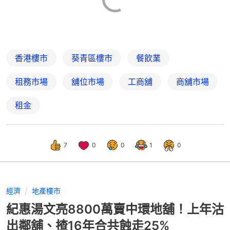
香港樓市
葵青區樓市
餐飲業
租務市場
舖位市場
工商舖
商舖市場
租金
7
0
0
1
0
經濟
地產樓市
紀惠湯文亮8800萬賣中環地舖！上年沽
出鄰舖、揸16年合共蝕走25%