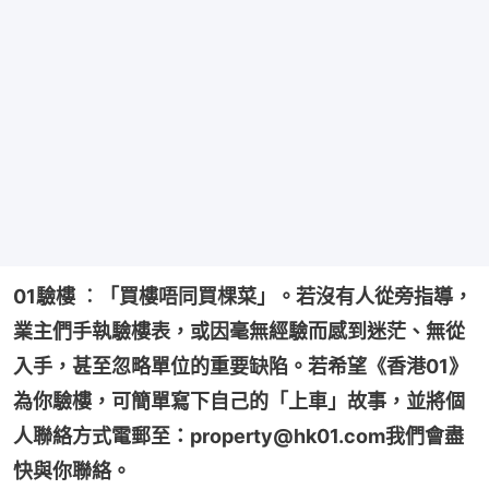
01驗樓 ︰「買樓唔同買棵菜」。若沒有人從旁指導，
業主們手執驗樓表，或因毫無經驗而感到迷茫、無從
入手，甚至忽略單位的重要缺陷。若希望《香港01》
為你驗樓，可簡單寫下自己的「上車」故事，並將個
人聯絡方式電郵至：property@hk01.com我們會盡
快與你聯絡。