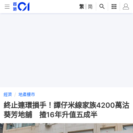
繁
|
简
經濟
地產樓市
終止連環損手！譚仔米線家族4200萬沽
葵芳地舖 揸16年升值五成半