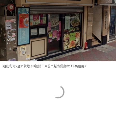
租庇利街9至11號地下B號舖、目前由越南餐廳以11.4萬租用。