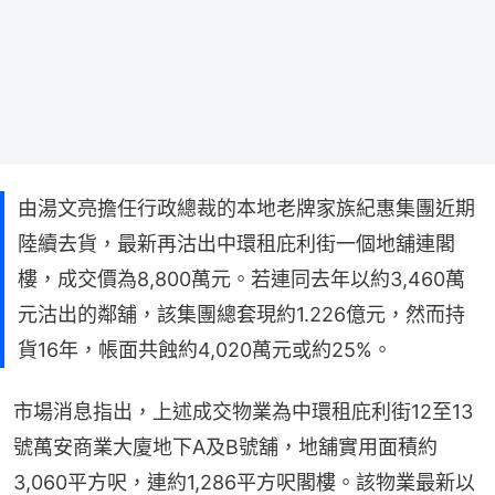
由湯文亮擔任行政總裁的本地老牌家族紀惠集團近期
陸續去貨，最新再沽出中環租庇利街一個地舖連閣
樓，成交價為8,800萬元。若連同去年以約3,460萬
元沽出的鄰舖，該集團總套現約1.226億元，然而持
貨16年，帳面共蝕約4,020萬元或約25%。
市場消息指出，上述成交物業為中環租庇利街12至13
號萬安商業大廈地下A及B號舖，地舖實用面積約
3,060平方呎，連約1,286平方呎閣樓。該物業最新以