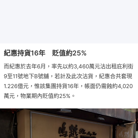
紀惠持貨16年 貶值約25%
而紀惠於去年6月，率先以約3,460萬元沽出租庇利街
9至11號地下B號舖，若計及此次沽貨，紀惠合共套現
1.226億元，惟該集團持貨16年，帳面仍需蝕約4,020
萬元，物業期內貶值約25%。