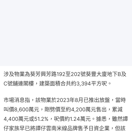
涉及物業為葵芳興芳路192至202號葵豐大廈地下B及
C號舖連閣樓，建築面積合共約3,394平方呎。
市場消息指，該物業於2023年8月已推出放盤，當時
叫價8,600萬元，剛劈價至約4,200萬元售出，累減
4,400萬元或51.2%，呎價約1.24萬元。據悉，雖然譚
仔家族早已將譚仔雲南米線品牌售予日資企業，但該