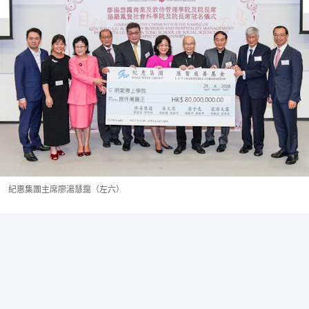
紀惠集團主席廖湯慧靄（左六）