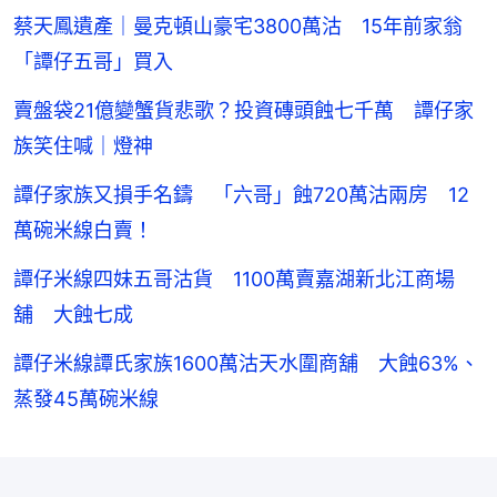
蔡天鳳遺產｜曼克頓山豪宅3800萬沽 15年前家翁
「譚仔五哥」買入
賣盤袋21億變蟹貨悲歌？投資磚頭蝕七千萬 譚仔家
族笑住喊｜燈神
譚仔家族又損手名鑄 「六哥」蝕720萬沽兩房 12
萬碗米線白賣！
譚仔米線四妹五哥沽貨 1100萬賣嘉湖新北江商場
舖 大蝕七成
譚仔米線譚氏家族1600萬沽天水圍商舖 大蝕63%、
蒸發45萬碗米線