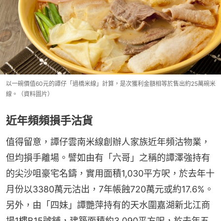
以一碗價值60元的譚仔「過橋米線」計算，是次獲利金額相等於售出約25萬碗米
線。（資料圖片）
近年頻頻損手沽貨
值得留意，譚仔雲南米線創辦人家族近年頻沽物業，
但均損手離場。譬如由有「六哥」之稱的譚澤強持有
的尖沙咀豪宅名鑄，實用面積1,030平方呎，於去年十
月份以3380萬元沽出，7年帳蝕720萬元或約17.6%。
另外，由「四妹」譚艷萍持有的天水圍嘉湖新北江商
場1樓B15號舖，建築面積約3,090平方呎，於去年五