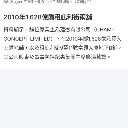
積約為3,060平方呎，連約1,286平方呎閣樓。（資料圖片）
2010年1.628億購租庇利街兩舖
資料顯示，舖位原業主為建懋有限公司（CHAMP 
CONCEPT LIMITED），在2010年擲1.628億元買入
上述地舖，以及租庇利街9至11號富興大廈地下B舖，
其公司股東及董事包括紀惠集團主席廖湯慧靄。