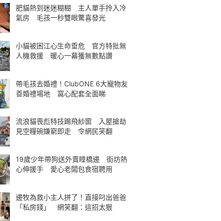
肥貓熱到迷迷糊糊 主人單手拎入冷
氣房 毛孩一秒雙眼驚喜發光
小貓被困江心生命垂危 官方特批無
人機救援 暖心一幕獲無數點讚
帶毛孩去婚禮！ClubONE 6大寵物友
善婚禮場地 窩心配套全面睇
流浪貓喪彪特技踢飛紗窗 入屋搶劫
見空糧碗嫌窮即走 令網民笑翻
19歲少年帶狗送外賣睡橋邊 街坊熱
心伸援手 愛心老闆包食宿聘用
邊牧為救小主人拼了！直接叼出爸爸
「私房錢」 網笑翻：這招太狠