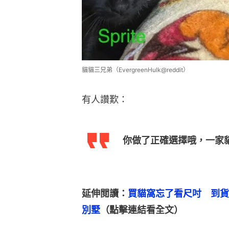
貓貓三兄弟（EvergreenHulk@reddit）
有人讚歎：
你做了正確選擇哦，一家
延伸閲讀：
買貓窩忘了看尺吋　到貨
別墅
（點擊連結看全文）