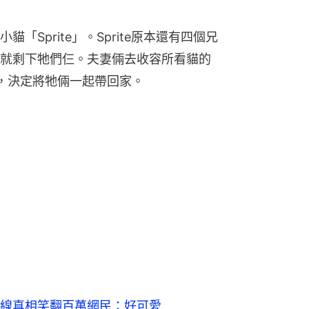
Sprite」。Sprite原本還有四個兄
就剩下牠們仨。夫妻倆去收容所看貓的
do，決定將牠倆一起帶回家。
線真相笑翻百萬網民：好可愛