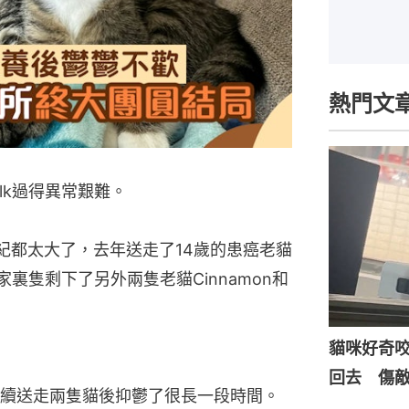
熱門文
ulk過得異常艱難。
紀都太大了，去年送走了14歲的患癌老貓
，家裏隻剩下了另外兩隻老貓Cinnamon和
貓咪好奇
回去 傷
續送走兩隻貓後抑鬱了很長一段時間。