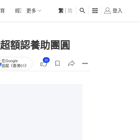
育
經濟
更多
01深圳
繁
觀點
|
简
健康
好食玩飛
登入
女
超額認養助團圓
30
在Google
追蹤《香港01》