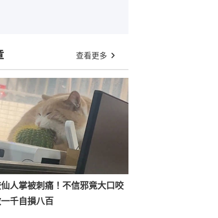
章
查看更多
咬仙人掌被刺痛！不信邪竟大口咬
敵一千自損八百