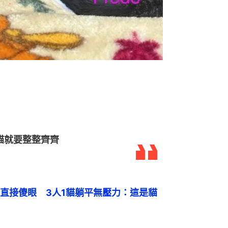
貓就要整整齊齊
直接傻眼　3人1貓躺平無壓力：這是貓