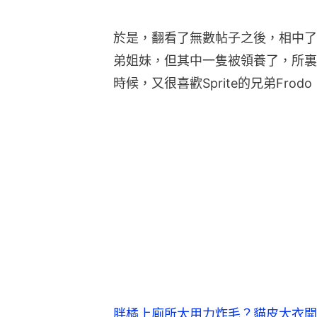
於是，翻看了無數帖子之後，相中了小貓「
弟姐妹，但其中一隻被領養了，所裏
時候，又很喜歡Sprite的兄弟Fro
胖橘上廁所太用力炸毛？貓皮大衣開