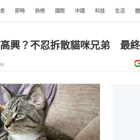
息
即時
熱榜
國際
中國
科技
生活
體
高興？不忍拆散貓咪兄弟 最終
00