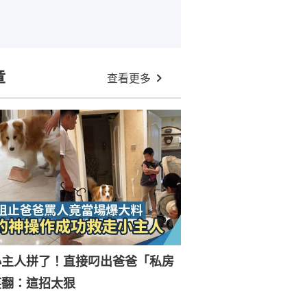
章
查看更多
小主人拼了！直接叼出爸爸「私房
笑翻：這招太狠