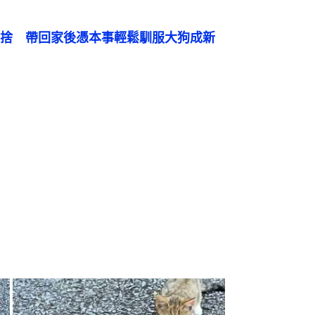
捨　帶回家後憑本事輕鬆馴服大狗成新