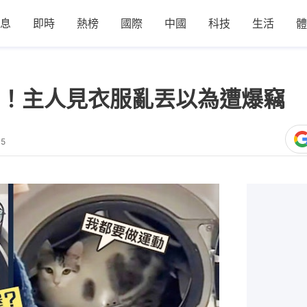
息
即時
熱榜
國際
中國
科技
生活
體
！主人見衣服亂丟以為遭爆竊 
15