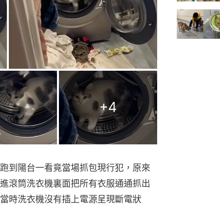
+
4
跑到陽台一看竟當場抓包現行犯，原來
進滾筒洗衣機裏面把所有衣服通通抓出
當時洗衣機沒有插上電源呈現斷電狀