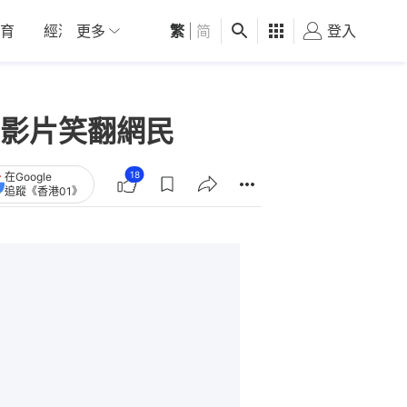
育
經濟
更多
01深圳
繁
觀點
|
简
健康
好食玩飛
登入
女
影片笑翻網民
18
在Google
追蹤《香港01》