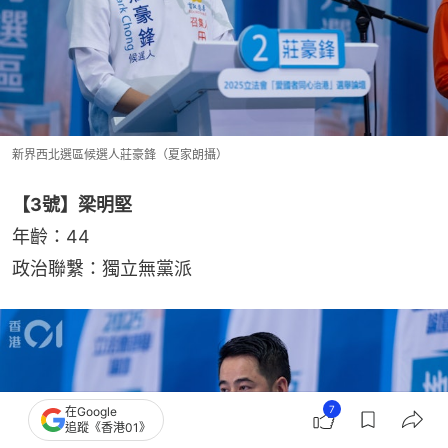
新界西北選區候選人莊豪鋒（夏家朗攝）
【3號】梁明堅
年齡：44
政治聯繫：獨立無黨派
7
在Google
追蹤《香港01》