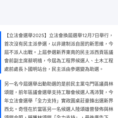
【立法會選舉2025】立法會換屆選舉12月7日舉行，
首次沒有民主派參選，以非建制派自居的新思維，今
屆不派人出戰。上屆參選新界東南的民主派西貢區議
會前副主席蔡明禧，今屆為工程界候選人、土木工程
處前處長卜國明站台，民主派由參選變為助選。
另一名今屆選舉出動助選的是前民主黨屯門區議員林
頌鎧，前年區議會選舉支持工聯會候選人馮沛賢，今
年立法會選舉「全力支持」實政圓桌莊豪鋒出選新界
西北。奇怪在於當區另一名候選人陸頌雄曾發佈與林
頌鎧合照，稱獲林頌鎧「全力支持」，最後廣告下