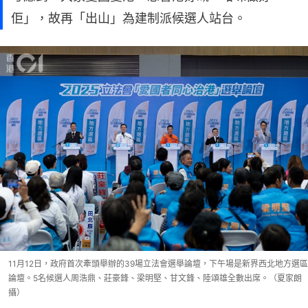
佢」，故再「出山」為建制派候選人站台。
11月12日，政府首次牽頭舉辦的39場立法會選舉論壇，下午場是新界西北地方選區
論壇。5名候選人周浩鼎、莊豪鋒、梁明堅、甘文鋒、陸頌雄全數出席。（夏家朗
攝）