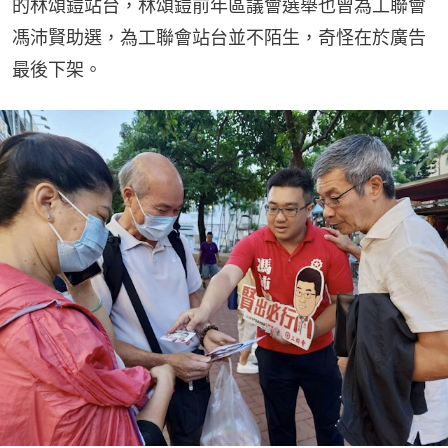
的林頌鎧站台，林頌鎧前年區議會選舉也曾為工聯會
馮沛賢助選，為工聯會站台並不陌生，奇怪在於廣告
最後下架。