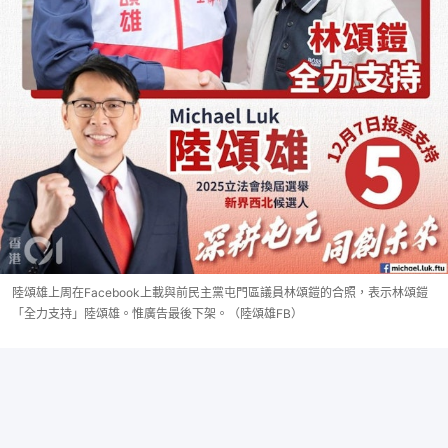
陸頌雄上周在Facebook上載與前民主黨屯門區議員林頌鎧的合照，表示林頌鎧
「全力支持」陸頌雄。惟廣告最後下架。（陸頌雄FB）