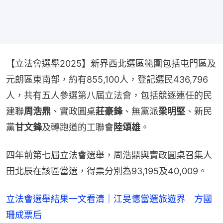
【立法會選舉2025】新界西北選區範圍包括屯門區及
元朗區東南部，約有855,100人，登記選民436,796
人，共有五人參選第八屆立法會，包括競逐連任的民
建聯
周浩鼎
、實政圓桌
莊豪鋒
、無黨派
梁明堅
、新民
黨
甘文鋒
及轉跑道的工聯會
陸頌雄
。
四年前第七屆立法會選舉，周浩鼎與實政圓桌召集人
田北辰在該區當選，得票分別為93,195及40,009。
立法會選舉結果一文看清｜江旻憓當選旅遊界 方國
珊成票后