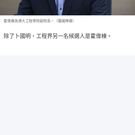
霍偉棟為港大工程學院副院長。（羅國輝攝）
除了卜國明，工程界另一名候選人是霍偉棟。