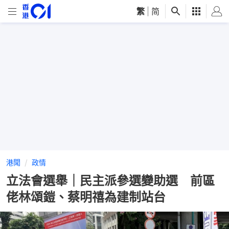
繁
|
简
港聞
政情
立法會選舉｜民主派參選變助選 前區
佬林頌鎧、蔡明禧為建制站台