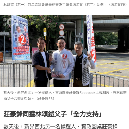
林頌鎧（右一）前年區議會選舉也曾為工聯會馮沛賢（右二）助選。（馮沛賢FB）
數天後，新界西北另一名候選人、實政圓桌莊豪鋒Facebook上載相片，與林頌鎧
兩父子合照企街站。（莊豪鋒FB）
莊豪鋒同獲林頌鎧父子「全力支持」
數天後，新界西北另一名候選人、實政圓桌莊豪鋒