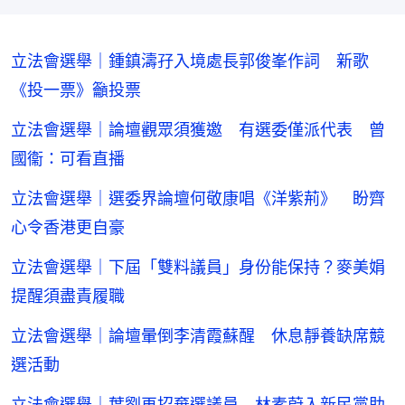
立法會選舉｜鍾鎮濤孖入境處長郭俊峯作詞 新歌
《投一票》籲投票
立法會選舉｜論壇觀眾須獲邀 有選委僅派代表 曾
國衞：可看直播
立法會選舉｜選委界論壇何敬康唱《洋紫荊》 盼齊
心令香港更自豪
立法會選舉｜下屆「雙料議員」身份能保持？麥美娟
提醒須盡責履職
立法會選舉｜論壇暈倒李清霞蘇醒 休息靜養缺席競
選活動
立法會選舉｜葉劉再招棄選議員 林素蔚入新民黨助