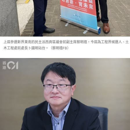
上屆參選新界東南的民主派西貢區議會前副主席蔡明禧，今屆為工程界候選人、土
木工程處前處長卜國明站台。（蔡明禧FB）