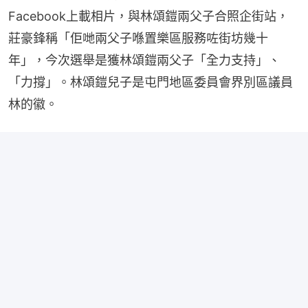
Facebook上載相片，與林頌鎧兩父子合照企街站，
莊豪鋒稱「佢哋兩父子喺置樂區服務咗街坊幾十
年」，今次選舉是獲林頌鎧兩父子「全力支持」、
「力撐」。林頌鎧兒子是屯門地區委員會界別區議員
林的徽。