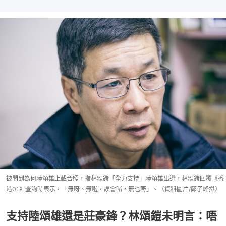
被問到為何陸頌雄上載合照，指林頌鎧「全力支持」陸頌雄出選，林頌鎧回覆《香
港01》查詢時表示，「無呀、無啦，誤會啫，無乜嘢」。（資料圖片/鄭子峰攝）
支持陸頌雄還是莊豪鋒？林頌鎧未明言：唔