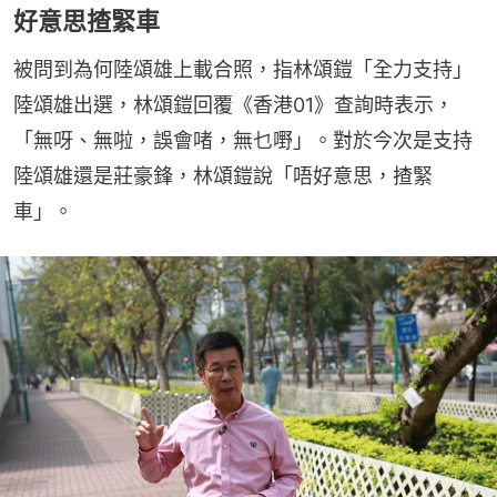
好意思揸緊車
被問到為何陸頌雄上載合照，指林頌鎧「全力支持」
陸頌雄出選，林頌鎧回覆《香港01》查詢時表示，
「無呀、無啦，誤會啫，無乜嘢」。對於今次是支持
陸頌雄還是莊豪鋒，林頌鎧說「唔好意思，揸緊
車」。