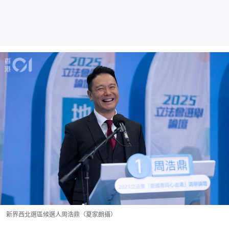
新界西北選區候選人周浩鼎（夏家朗攝）