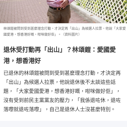
林頌鎧被問到受到甚麼理念打動，才決定再「出山」為候選人拉票，他說「大家愛
國愛港，想香港好嘅，咁咪做好佢」。（資料圖片）
退休受打動再「出山」？林頌鎧：愛國愛
港，想香港好
已退休的林頌鎧被問到受到甚麼理念打動，才決定再
「出山」為候選人拉票，他說退休後不太談這些話
題，「大家愛國愛港，想香港好嘅，咁咪做好佢」，
沒有受到前民主黨黨友的壓力，「我係退咗休，退咗
落嚟就退咗落嚟」，自己是退休人士沒甚麼特別。