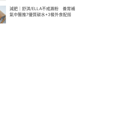
減肥｜舒淇/ELLA不戒澱粉 養胃補
氣中醫推7優質碳水+3餐外食配搭