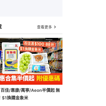
章
查看更多
百佳/惠康/萬寧/Aeon半價起 無
！$1換購金象米