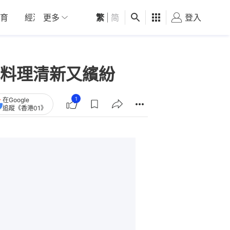
育
經濟
更多
01深圳
繁
觀點
|
简
健康
好食玩飛
登入
女
料理清新又繽紛
1
在Google
追蹤《香港01》