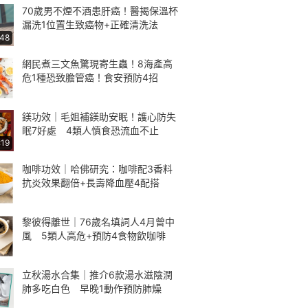
70歲男不煙不酒患肝癌！醫揭保溫杯
漏洗1位置生致癌物+正確清洗法
:48
網民煮三文魚驚現寄生蟲！8海產高
危1種恐致膽管癌！食安預防4招
鎂功效｜毛姐補鎂助安眠！護心防失
眠7好處 4類人慎食恐流血不止
:19
咖啡功效｜哈佛研究：咖啡配3香料
抗炎效果翻倍+長壽降血壓4配搭
黎彼得離世｜76歲名填詞人4月曾中
風 5類人高危+預防4食物飲咖啡
立秋湯水合集｜推介6款湯水滋陰潤
肺多吃白色 早晚1動作預防肺燥