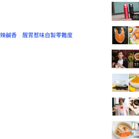
00
辣鹹香　醒胃惹味自製零難度
17