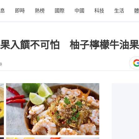
息
即時
熱榜
國際
中國
科技
生活
體
果入饌不可怕 柚子檸檬牛油果
9