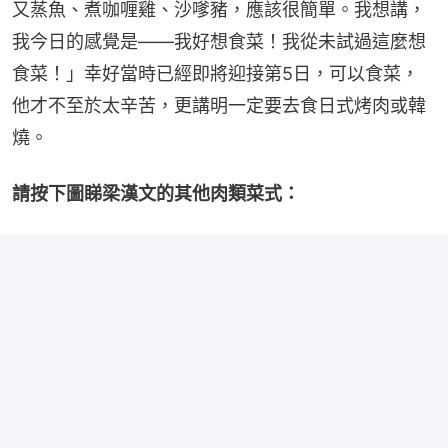
又蒸魚、煮咖喱雞、沙嗲豬，應該很簡單。我想講，
我今日的感覺是——我好想食菜！我從未試過這麼想
食菜！」幸好當時已經即將迎接第5日，可以食菜，
他才不至於太辛苦，更講明一定要去食日式烤肉或韓
燒。
請按下圖睇梁漢文的其他肉類菜式：