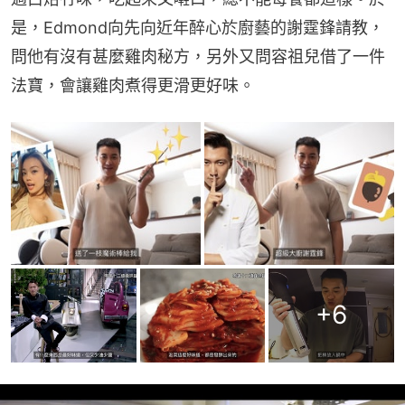
是，Edmond向先向近年醉心於廚藝的謝霆鋒請教，
問他有沒有甚麼雞肉秘方，另外又問容祖兒借了一件
法寶，會讓雞肉煮得更滑更好味。
+
6