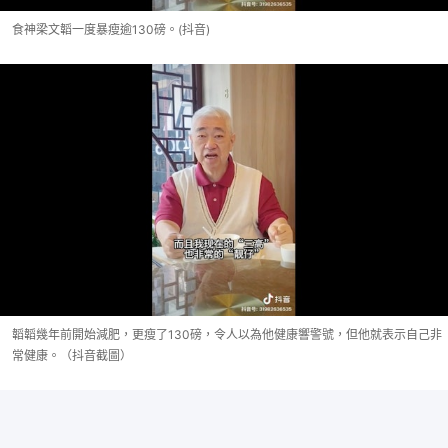
食神梁文韜一度暴瘦逾130磅。(抖音)
韜韜幾年前開始減肥，更瘦了130磅，令人以為他健康響警號，但他就表示自己非
常健康。（抖音截圖）