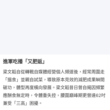
進軍吃播「又肥返」
梁文韜自從轉戰自媒體經營個人頻道後，經常周圍走
「搵食」並親自試菜，導致原本見效的減肥成果瞬間
破功，體型再度橫向發展。梁文韜昔日曾自揭因頻繁
應酬食無定時，令體重失控，腰圍巔峰期更曾達62吋
兼受「三高」困擾。