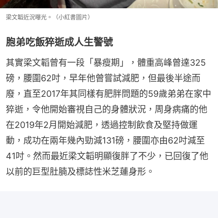
梁文韜近況曝光。（小紅書圖片）
胞弟吃飯猝逝成人生警號
其實梁文韜曾有一段「暴瘦期」，體重高峰曾達325
磅，腰圍62吋，早年他曾嘗試減肥，但最後半途而
廢，直至2017年其同樣有肥胖問題的59歲弟弟在家中
猝逝，令他開始審視自己的身體狀況，周身病痛的他
在2019年2月開始減肥，透過控制飲食及堅持做運
動，成功在兩年幾內勁減131磅，腰圍亦由62吋減至
41吋。然而最近梁文韜明顯復胖了不少，已回復了他
以前的巨型肚腩及標誌性米芝蓮身形。