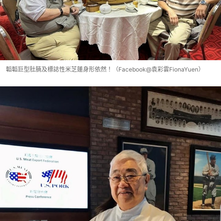
韜韜巨型肚腩及標誌性米芝蓮身形依然！（Facebook@袁彩雲FionaYuen）