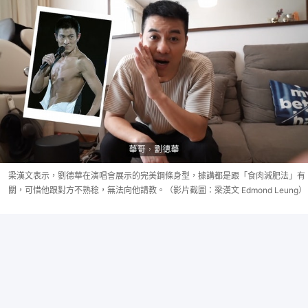
梁漢文表示，劉德華在演唱會展示的完美鋼條身型，據講都是跟「食肉減肥法」有
關，可惜他跟對方不熟稔，無法向他請教。（影片截圖：梁漢文 Edmond Leung）