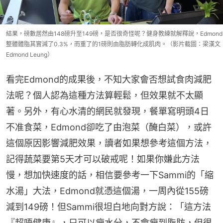
結果，磅數居然由148磅升至149磅，是否很奇怪呢？健身教練就解釋說，Edmond
整體體脂其實減了0.3%，而重了的1磅則由脂肪轉化成肌肉。（影片截圖：梁漢文
Edmond Leung）
看完Edmond的成果後，不知大家會否想試食肉減肥
法呢？個人認為這種方法算輕鬆，但效果就不太顯
著。另外，有心水清的網民就發現，餐單寫明頭4日
不准食菜，Edmond卻吃了由泡菜（醃白菜），或許
這個原因影響減肥效果，讀者如果想參考這個方法，
記得蔬菜要第5天才可以破戒呢！如果你嫌此方法
慢，想加快速度的話，相信要參考一下Sammi的「縮
水湯」大法，Edmond就憑這個湯，一周內從155磅
減到149磅！但Sammi很坦白地向對方說：「這方法
『超唔健康』，只可以瘦水分，不會瘦到脂肪，但很