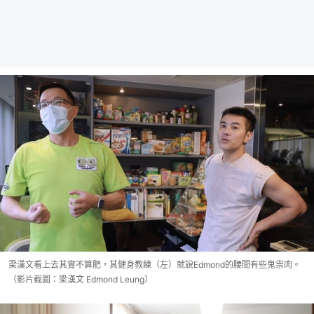
梁漢文看上去其實不算肥，其健身教練（左）就說Edmond的腰間有些鬼祟肉。
（影片截圖：梁漢文 Edmond Leung）