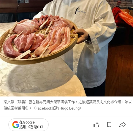
梁文韜（韜韜）曾在新界元朗大榮華酒樓工作，之後經葉漢良向文化界介紹，始以
傳統圍村菜聞名。（Facebook照片Hugo Leung）
在Google
追蹤《香港01》