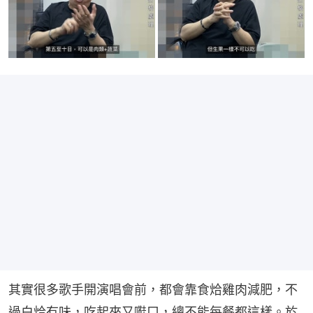
其實很多歌手開演唱會前，都會靠食烚雞肉減肥，不
過白烚冇味，吃起來又嚡口，總不能每餐都這樣。於