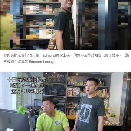
食肉減肥法實行10天後，Edmond再次上磅，他急不及待想知自己瘦了幾多。（影
片截圖：梁漢文 Edmond Leung）