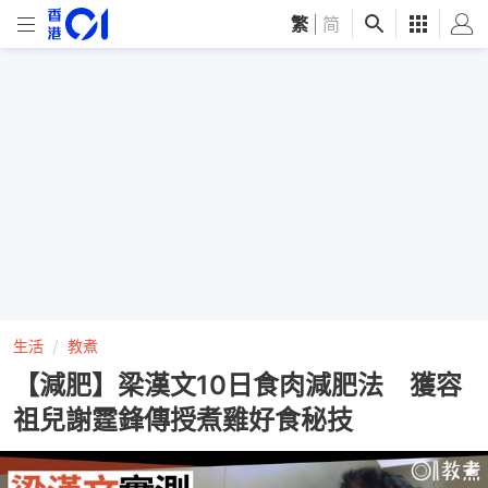
繁
|
简
生活
教煮
【減肥】梁漢文10日食肉減肥法 獲容
祖兒謝霆鋒傳授煮雞好食秘技