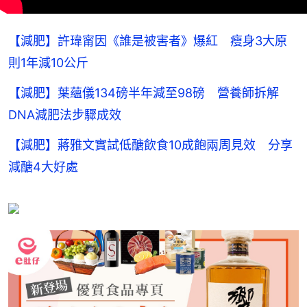
【減肥】許瑋甯因《誰是被害者》爆紅 瘦身3大原
則1年減10公斤
【減肥】葉蘊儀134磅半年減至98磅 營養師拆解
DNA減肥法步驟成效
【減肥】蔣雅文實試低醣飲食10成飽兩周見效 分享
減醣4大好處