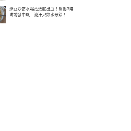
綠豆沙當水喝竟致腦出血！醫揭3陷
阱誘發中風 流汗只飲水最錯！