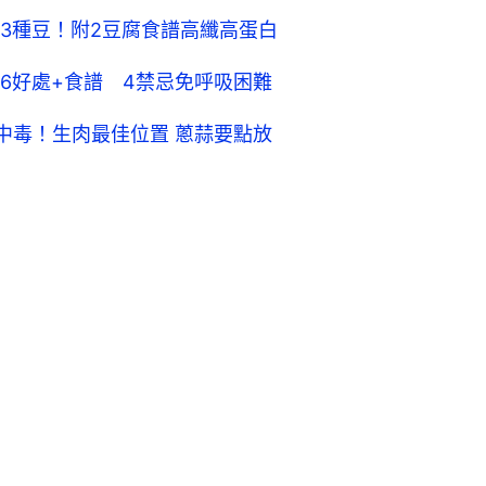
3種豆！附2豆腐食譜高纖高蛋白
6好處+食譜 4禁忌免呼吸困難
中毒！生肉最佳位置 蔥蒜要點放