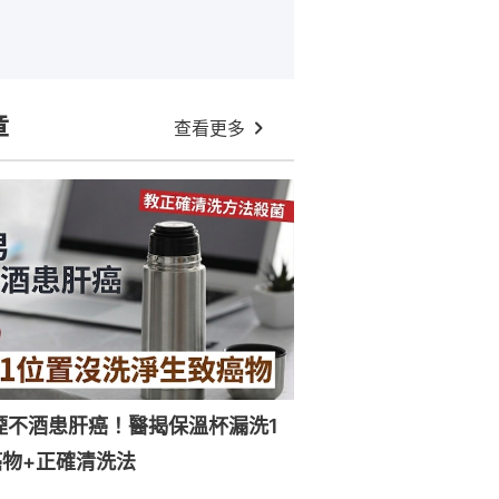
章
查看更多
煙不酒患肝癌！醫揭保溫杯漏洗1
物+正確清洗法