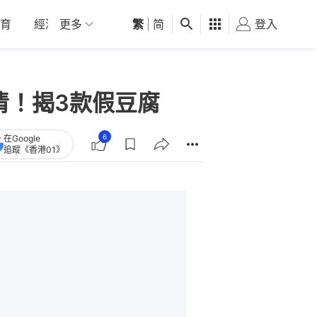
育
經濟
更多
01深圳
繁
觀點
|
简
健康
好食玩飛
登入
女
清！揭3款假豆腐
6
在Google
追蹤《香港01》