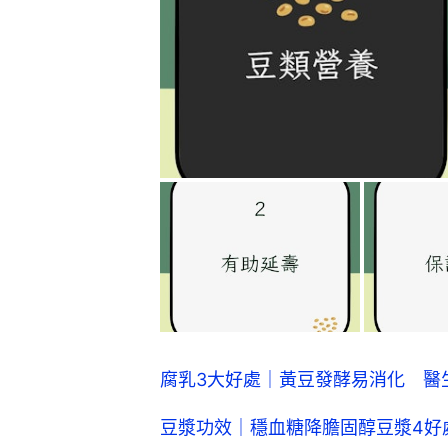
腐乳3大好處｜黃豆發酵易消化 醫生
豆漿功效｜穩血糖降膽固醇豆漿4好