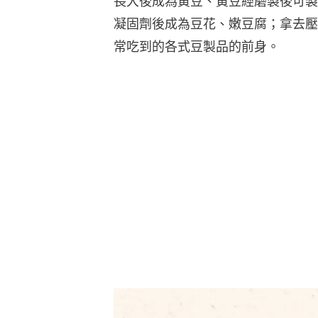
長大後成為黃豆、黃豆經磨製後可製
凝固劑後成為豆花、嫩豆腐；拿去壓
常吃到的各式豆製品的前身。