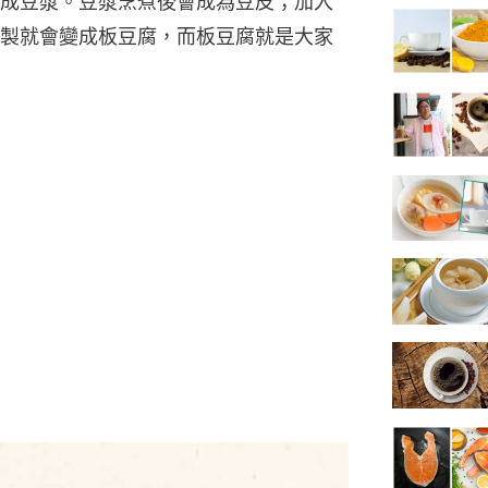
成豆漿。豆漿烹煮後會成為豆皮；加入
製就會變成板豆腐，而板豆腐就是大家