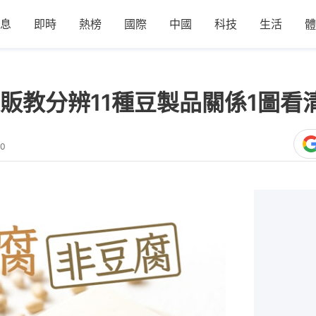
息
即時
熱榜
國際
中國
科技
生活
體
販教分辨11種豆製品關係1圖看
00