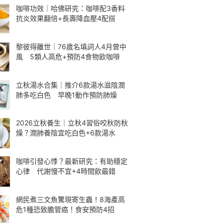
咖啡功效｜哈佛研究：咖啡配3香料
抗炎效果翻倍+長壽降血壓4配搭
黎彼得離世｜76歲名填詞人4月曾中
風 5類人高危+預防4食物飲咖啡
立秋湯水合集｜推介6款湯水滋陰潤
肺多吃白色 早晚1動作預防肺燥
2026立秋養生｜立秋4習俗咬秋防秋
燥？潤肺養陰宜吃白色+6款湯水
咖啡引發心悸？最新研究：有助穩定
心律 代謝慢不宜+4時間飲最錯
網民煮三文魚驚現寄生蟲！8海產高
危1種恐致膽管癌！食安預防4招