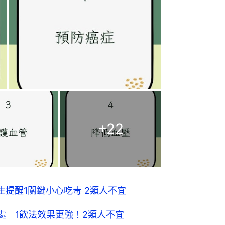
+
22
提醒1關鍵小心吃毒 2類人不宜
處 1飲法效果更強！2類人不宜