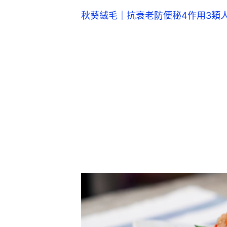
秋葵絨毛｜抗衰老防便秘4作用3類