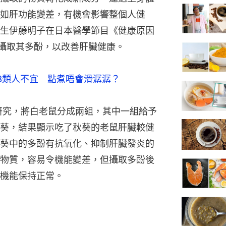
如肝功能變差，有機會影響整個人健
生伊藤明子在日本醫學節目《健康原因
攝取其多酚，以改善肝臟健康。
3類人不宜　點煮唔會滑潺潺？
的研究，將白老鼠分成兩組，其中一組給予
葵，結果顯示吃了秋葵的老鼠肝臟較健
葵中的多酚有抗氧化、抑制肝臟發炎的
物質，容易令機能變差，但攝取多酚後
機能保持正常。