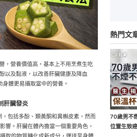
熱門文
譽，營養價值高，基本上不用烹煮生吃
酚以及黏液，以改善肝臟健康及降血
助身體更易攝取當中的營養。
制肝臟發炎
劑，包括多酚、類黃酮和異槲皮素，然而
70歲男不
影響。肝臟在體內擔當一個重要角色，
位置生致癌
攝取的物質轉化成新成分，運送至身體