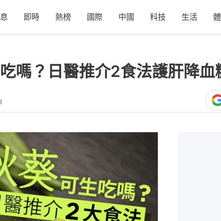
息
即時
熱榜
國際
中國
科技
生活
體
吃嗎？日醫推介2食法護肝降血
3