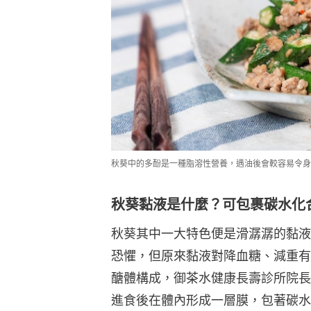
秋葵中的多酚是一種脂溶性營養，遇油後會較容易令身
秋葵黏液是什麼？可包裹碳水化
秋葵其中一大特色便是滑潺潺的黏液
恐懼，但原來黏液對降血糖、減重有
醣體構成，御茶水健康長壽診所院長
進食後在體內形成一層膜，包著碳水