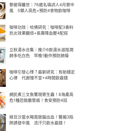
黎彼得離世｜76歲名填詞人4月曾中
風 5類人高危+預防4食物飲咖啡
咖啡功效｜哈佛研究：咖啡配3香料
抗炎效果翻倍+長壽降血壓4配搭
立秋湯水合集｜推介6款湯水滋陰潤
肺多吃白色 早晚1動作預防肺燥
咖啡引發心悸？最新研究：有助穩定
心律 代謝慢不宜+4時間飲最錯
網民煮三文魚驚現寄生蟲！8海產高
危1種恐致膽管癌！食安預防4招
綠豆沙當水喝竟致腦出血！醫揭3陷
阱誘發中風 流汗只飲水最錯！