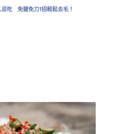
人忌吃　免鹽免刀1招輕鬆去毛！