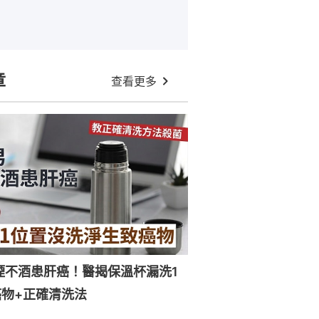
章
查看更多
煙不酒患肝癌！醫揭保溫杯漏洗1
物+正確清洗法