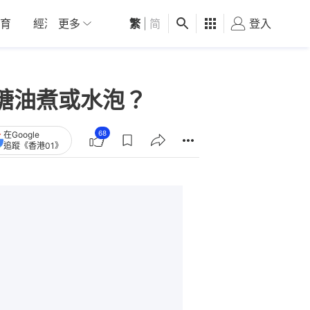
育
經濟
更多
01深圳
繁
觀點
|
简
健康
好食玩飛
登入
女
糖油煮或水泡？
68
在Google
追蹤《香港01》