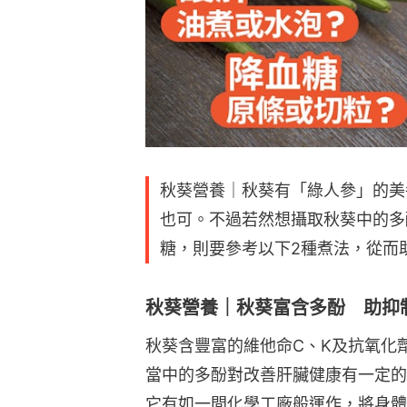
秋葵營養｜秋葵有「綠人參」的美
也可。不過若然想攝取秋葵中的多
糖，則要參考以下2種煮法，從而
秋葵營養｜秋葵富含多酚 助抑
秋葵含豐富的維他命C、K及抗氧化
當中的多酚對改善肝臟健康有一定的
它有如一間化學工廠般運作，將身體