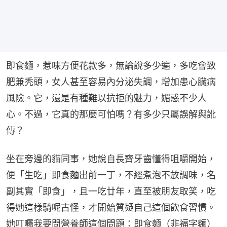
即食麵，惹味方便花款多，無論說多少遍，多吃會致
肥兼秃頭，女人甚至容易內分泌失調，增加患心臟病
風險。它，還是有種難以抗拒的魅力，媚惑不少人
心。不過，它真的那麼可怕嗎？有多少只屬誤解與訛
傳？
坐在旁邊的貓同事，她說自長齊牙齒懂得咀嚼開始，
便「生吃」即食麵出前一丁，不經煮泡不放調味，名
副其實「即食」，且一吃廿年，直至被朋友取笑，吃
得她這樣騎呢古怪，才開始質疑自己這個飲食習慣。
她叮囑我要問營養師這個問題：即食麵（非福字麵）