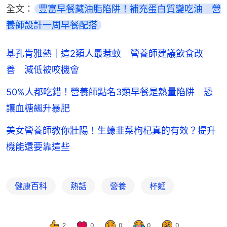
全文：
豐富早餐藏油脂陷阱！補充蛋白質變吃油　營
養師設計一周早餐配搭
基孔肯雅熱｜這2類人最惹蚊 營養師建議飲食改
善 減低被咬機會
50%人都吃錯！營養師點名3類早餐是熱量陷阱 恐
讓血糖飆升暴肥
美女營養師教你壯陽！生蠔韭菜枸杞真的有效？提升
機能還要靠這些
健康百科
熱話
營養
杯麵
2
0
0
0
0