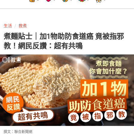
生活
教煮
煮麵貼士｜加1物助防食道癌 竟被指邪
教！網民反讚：超有共鳴
撰文：
聯合新聞網