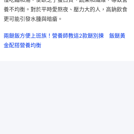
養不均衡。對於平時愛熬夜、壓力大的人，高鈉飲食
更可能引發水腫與暗瘡。
兩餸飯方便上班族！營養師教這2款餸別揀 飯餸黃
金配搭營養均衡