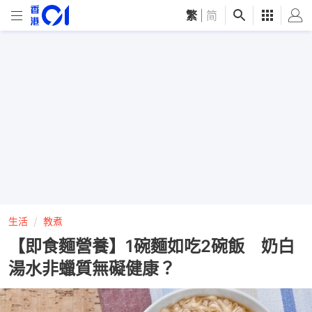
繁
|
简
生活
教煮
【即食麵營養】1碗麵如吃2碗飯 奶白
湯水非蠟質無礙健康？