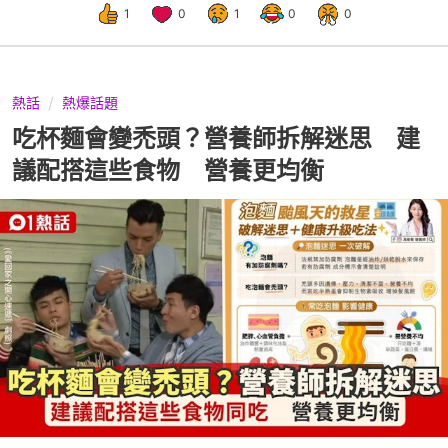
1
0
1
0
0
熱話
熱爆話題
吃杯麵會變禿頭？營養師拆解迷思 建
議配搭這些食物 營養更均衡