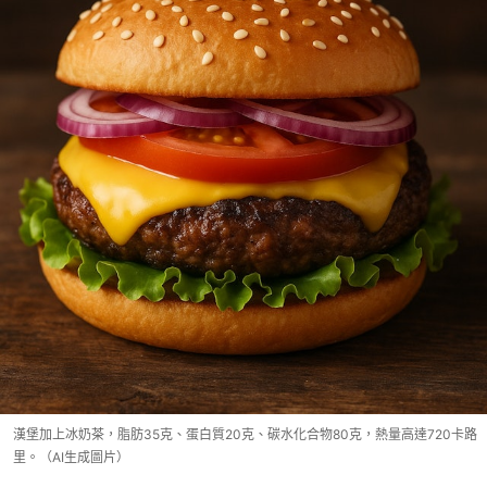
漢堡加上冰奶茶，脂肪35克、蛋白質20克、碳水化合物80克，熱量高達720卡路
里。（AI生成圖片）