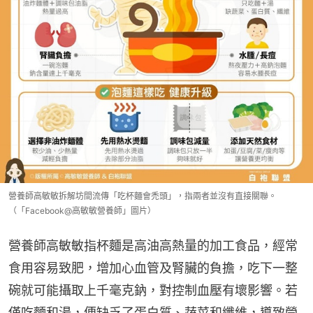
營養師高敏敏拆解坊間流傳「吃杯麵會禿頭」，指兩者並沒有直接關聯。
（「Facebook@高敏敏營養師」圖片）
營養師高敏敏指杯麵是高油高熱量的加工食品，經常
食用容易致肥，增加心血管及腎臟的負擔，吃下一整
碗就可能攝取上千毫克鈉，對控制血壓有壞影響。若
僅吃麵和湯，便缺乏了蛋白質、蔬菜和纖維，導致營