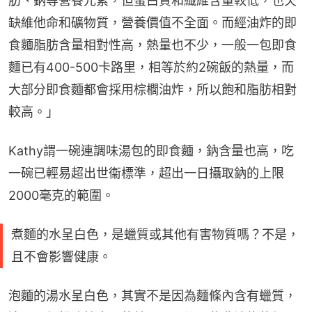
肪、鈉等營養元素，但蛋白質和纖維含量較低，也欠
缺維他命和礦物質，營養價值不全面。而經油炸的即
食麵脂肪含量相對性高，熱量也不少，一般一包即食
麵已有400-500卡路里，相等於約2碗飯的熱量，而
大部分即食麵都會採用棕櫚油炸，所以飽和脂肪相對
較高。」
Kathy謂一碗連調味湯包的即食麵，鈉含量也高，吃
一碗已輕易超出世衞標準，超出一日攝取鈉的上限
2000毫克的範圍。
煮麵的水呈白色，是蠟質或其他有害物質嗎？不是，
且不會影響健康。
泡麵的湯水呈白色，其實不是因為麵條內含有蠟質，