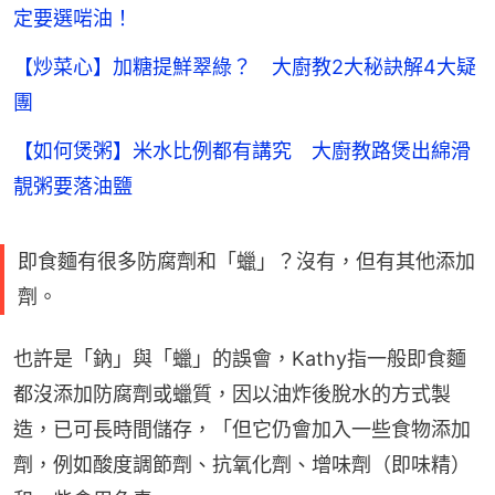
定要選啱油！
【炒菜心】加糖提鮮翠綠？ 大廚教2大秘訣解4大疑
團
【如何煲粥】米水比例都有講究 大廚教路煲出綿滑
靚粥要落油鹽
即食麵有很多防腐劑和「蠟」？沒有，但有其他添加
劑。
也許是「鈉」與「蠟」的誤會，Kathy指一般即食麵
都沒添加防腐劑或蠟質，因以油炸後脫水的方式製
造，已可長時間儲存，「但它仍會加入一些食物添加
劑，例如酸度調節劑、抗氧化劑、增味劑（即味精）