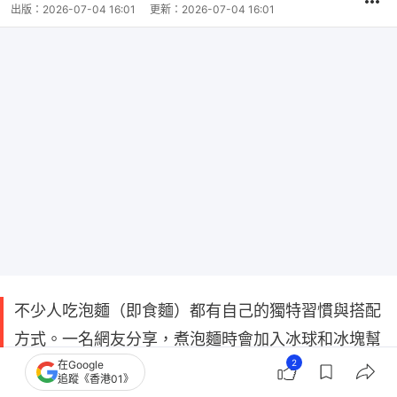
出版：
2026-07-04 16:01
更新：
2026-07-04 16:01
不少人吃泡麵（即食麵）都有自己的獨特習慣與搭配
方式。一名網友分享，煮泡麵時會加入冰球和冰塊幫
2
忙降溫，沒想到朋友聽到後全都傻眼，甚至直呼這種
在Google
追蹤《香港01》
吃法根本是「邪教」。不過貼文曝光後，意外吸引一