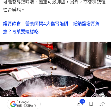
可能會導致哮喘、嚴重可致肺癌，另外，亦會導致慢
性腎臟病。
護腎飲食｜營養師揭4大傷腎陷阱　低鈉鹽增腎負
擔？青菜要這樣吃
45
在Google
追蹤《香港01》