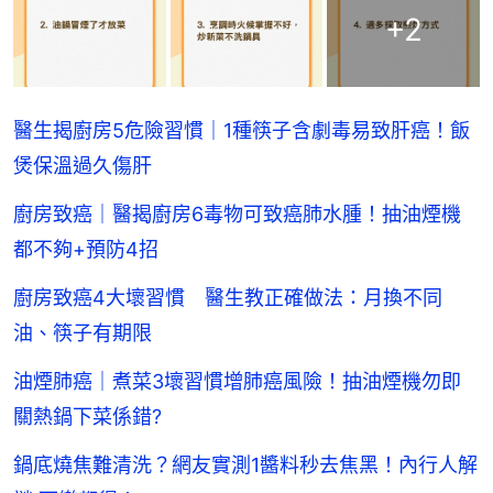
+
2
醫生揭廚房5危險習慣｜1種筷子含劇毒易致肝癌！飯
煲保溫過久傷肝
廚房致癌｜醫揭廚房6毒物可致癌肺水腫！抽油煙機
都不夠+預防4招
廚房致癌4大壞習慣 醫生教正確做法：月換不同
油、筷子有期限
油煙肺癌｜煮菜3壞習慣增肺癌風險！抽油煙機勿即
關熱鍋下菜係錯?
鍋底燒焦難清洗？網友實測1醬料秒去焦黑！內行人解