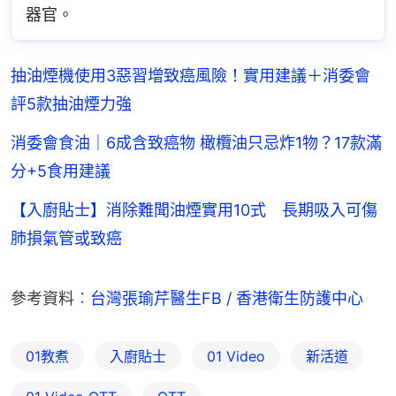
器官。
抽油煙機使用3惡習增致癌風險！實用建議＋消委會
評5款抽油煙力強
消委會食油｜6成含致癌物 橄欖油只忌炸1物？17款滿
分+5食用建議
【入廚貼士】消除難聞油煙實用10式 長期吸入可傷
肺損氣管或致癌
參考資料︰
台灣張瑜芹醫生FB
 / 
香港衛生防護中心
01教煮
入廚貼士
01 Video
新活道