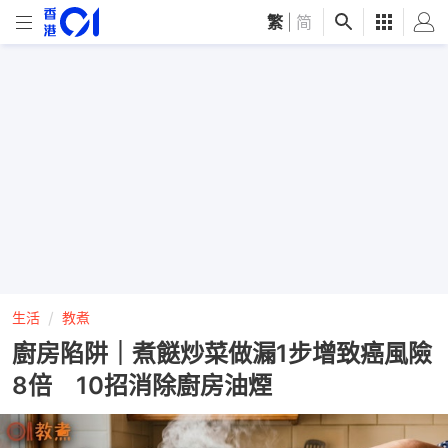
繁
|
简
生活
教煮
廚房陷阱｜煮餸炒菜做漏1步增致癌風險
8倍 10招消除廚房油煙