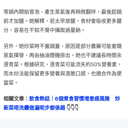
等鍋內開始冒泡、產生蒸氣後再稍微翻拌，最後起鍋
前才加鹽。她解釋，若太早放鹽，食材會吸收更多鹽
分，容易在不知不覺中攝取過量鈉。
另外，她炒菜時不蓋鍋蓋，原因是部分農藥可能會隨
蒸氣揮發，再由抽油煙機排出。她也不建議長時間汆
燙青菜。根據研究，燙青菜可能流失約50%營養素，
而水炒法能保留更多營養與清脆口感，也適合作為便
當菜。
相關文章：
飲食熱話｜6個煮食習慣增患癌風險　炒
新菜唔洗鑊做漏呢步都係錯
 👇👇👇