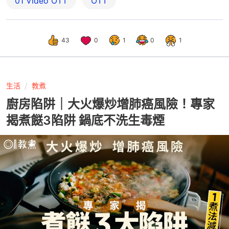
01‌ ‌Video‌ ‌OTT
OTT
43
0
1
0
1
生活
教煮
廚房陷阱｜大火爆炒增肺癌風險！專家
揭煮餸3陷阱 鍋底不洗生毒煙