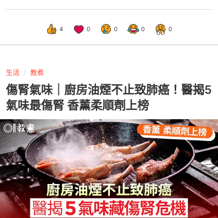
4
0
0
0
0
生活
教煮
傷腎氣味｜廚房油煙不止致肺癌！醫揭5
氣味最傷腎 香薰柔順劑上榜