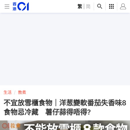
繁
|
简
生活
教煮
不宜放雪櫃食物｜洋葱變軟番茄失香味8
食物忌冷藏 薯仔蒜得唔得?