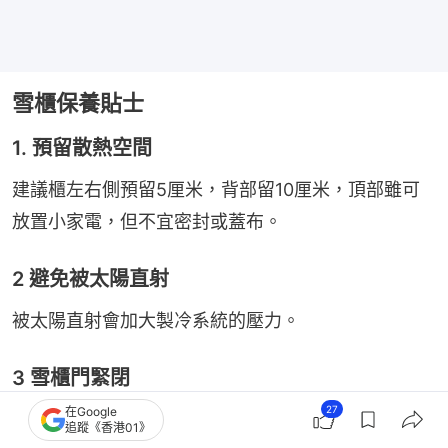
雪櫃保養貼士
1. 預留散熱空間
建議櫃左右側預留5厘米，背部留10厘米，頂部雖可
放置小家電，但不宜密封或蓋布。
2 避免被太陽直射
被太陽直射會加大製冷系統的壓力。
3 雪櫃門緊閉
27
在Google
每次關雪櫃門須留意有否緊閉，因打開時溫度升高，
追蹤《香港01》