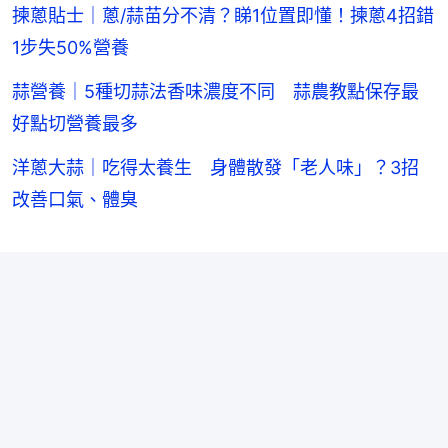
揀蔥貼士｜蔥/蒜苗分不清？睇1位置即懂！揀蔥4招錯
1步失50%營養
蒜營養｜5種切蒜法香味濃度不同 蒜農教點保存最
好點切營養最多
洋蔥大蒜｜吃得太養生 身體散發「老人味」？3招
改善口氣、體臭