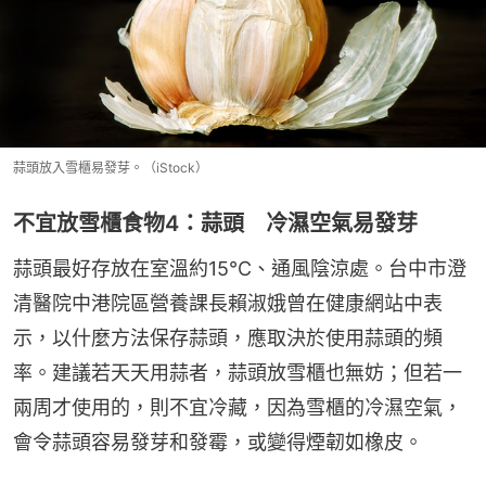
蒜頭放入雪櫃易發芽。（iStock）
不宜放雪櫃食物4：蒜頭 冷濕空氣易發芽
蒜頭最好存放在室溫約15°C、通風陰涼處。台中市澄
清醫院中港院區營養課長賴淑娥曾在健康網站中表
示，以什麼方法保存蒜頭，應取決於使用蒜頭的頻
率。建議若天天用蒜者，蒜頭放雪櫃也無妨；但若一
兩周才使用的，則不宜冷藏，因為雪櫃的冷濕空氣，
會令蒜頭容易發芽和發霉，或變得煙韌如橡皮。