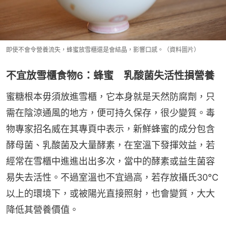
即使不會令營養流失，蜂蜜放雪櫃還是會結晶，影響口感。（資料圖片）
不宜放雪櫃食物6：蜂蜜 乳酸菌失活性損營養
蜜糖根本毋須放進雪櫃，它本身就是天然防腐劑，只
需在陰涼通風的地方，便可持久保存，很少變質。毒
物專家招名威在其專頁中表示，新鮮蜂蜜的成分包含
酵母菌、乳酸菌及大量酵素，在室溫下發揮效益，若
經常在雪櫃中進進出出多次，當中的酵素或益生菌容
易失去活性。不過室溫也不宜過高，若存放攝氏30°C
以上的環境下，或被陽光直接照射，也會變質，大大
降低其營養價值。