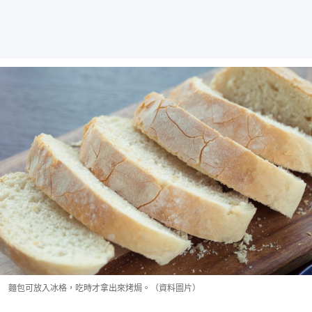
麵包可放入冰格，吃時才拿出來烤焗。（資料圖片）