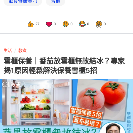
飲食健康資訊
雪櫃
27
0
0
0
0
生活
教煮
雪櫃保養｜番茄放雪櫃無故結冰？專家
揭1原因輕鬆解決保養雪櫃5招