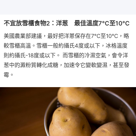
不宜放雪櫃食物2：洋葱 最佳溫度7°C至10°C
美國農業部建議，最好把洋蔥保存在7°C至10°C，略
較雪櫃高溫。雪櫃一般約攝氏4度或以下，冰格溫度
則約攝氏-18度或以下。 而雪櫃的冷濕空氣，會令洋
葱中的澱粉質轉化成糖，加速令它變軟變濕，甚至發
霉。