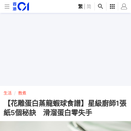
繁
|
简
生活
教煮
【花雕蛋白蒸龍蝦球食譜】星級廚師1張
紙5個秘訣 滑溜蛋白零失手