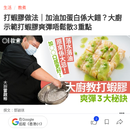
生活
教煮
打蝦膠做法｜加油加蛋白係大錯？大廚
示範打蝦膠爽彈唔鬆散3重點
撰文：
鄧穎琪
出版：
2026-05-18 13:28
更新：
2026-05-18 13:28
2
在Google
追蹤《香港01》