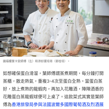
國福樓葉卡安師傅（左）和添好運培哥（麥桂培）。
如想確保蛋白滑溜，葉師傅謂蒸煮期間，每分鐘打開
蒸櫃，散走熱氣，重複3-4次至蛋白全熟。當蛋白蒸
好，放上煮熟的龍蝦肉，再加入花雕酒，陣陣酒香的
花雕蛋白蒸龍蝦球便可上桌了。這款菜式其實是葉師
傅為
香港旅發局參與法國波爾多國際葡萄酒及烈酒展