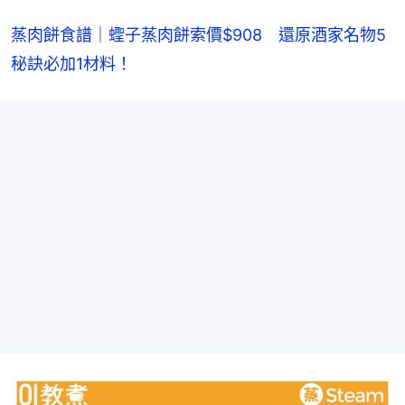
蒸肉餅食譜｜蟶子蒸肉餅索價$908　還原酒家名物5
秘訣必加1材料！