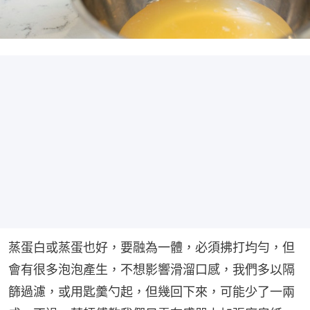
蒸蛋白或蒸蛋也好，要融為一體，必須拂打均勻，但
會有很多泡泡產生，不想影響滑溜口感，我們多以隔
篩過濾，或用匙羹勺起，但幾回下來，可能少了一兩