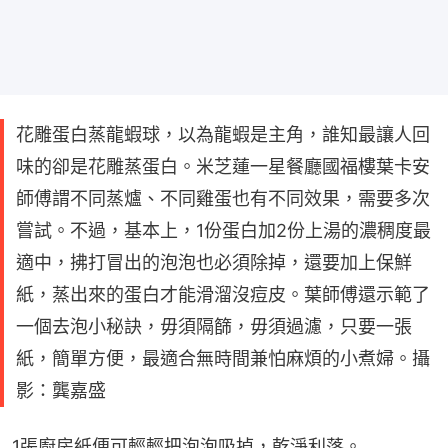
花雕蛋白蒸龍蝦球，以為龍蝦是主角，誰知最讓人回
味的卻是花雕蒸蛋白。米芝蓮一星餐廳國福樓葉卡安
師傅謂不同蒸爐、不同雞蛋也有不同效果，需要多次
嘗試。不過，基本上，1份蛋白加2份上湯的濃稠度最
適中，拂打冒出的泡泡也必須除掉，還要加上保鮮
紙，蒸出來的蛋白才能滑溜沒痘皮。葉師傅還示範了
一個去泡小秘訣，毋須隔篩，毋須過濾，只要一張
紙，簡單方便，最適合無時間兼怕麻煩的小煮婦。攝
影：龔嘉盛
1張廚房紙便可輕輕把泡泡吸掉，乾淨利落。