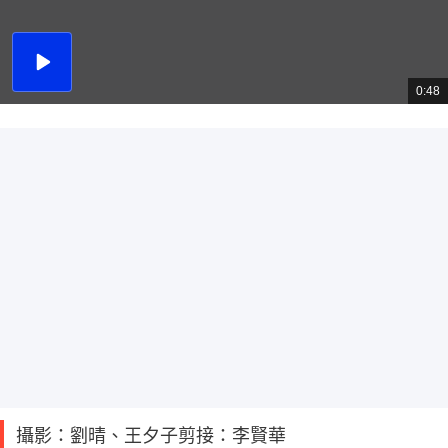
播
放
0:48
總
影
共
片
時
間
攝影：劉晴、王夕子剪接：李賢華