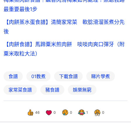
最重要最後1步
【肉餅蒸水蛋食譜】清簡家常菜 軟腍滑溜蒸煮分先
後
【肉餅食譜】馬蹄粟米煎肉餅 啖啖肉爽口彈牙（附
粟米取粒大法）
食譜
01教煮
下載食譜
睇片學煮
家常菜食譜
豬食譜
娛樂無窮
46
0
0
1
0