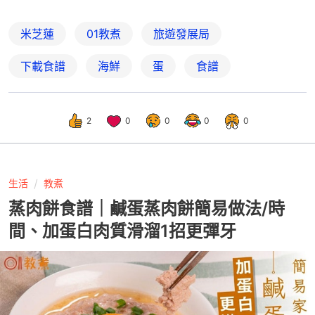
米芝蓮
01教煮
旅遊發展局
下載食譜
海鮮
蛋
食譜
2
0
0
0
0
生活
教煮
蒸肉餅食譜｜鹹蛋蒸肉餅簡易做法/時
間、加蛋白肉質滑溜1招更彈牙