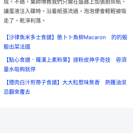
成。不過，葉師傅教我們只需在盛器上加張廚房紙，
讓蛋液注入碟時，沿着紙張流過，泡泡便會輕輕被吸
走了，乾淨利落。
【沙律魚米多士食譜】脆卜卜魚柳Macaron 的的骰
骰出菜法國
【點心食譜．羅漢上素粉果】搓粉皮神乎奇技 毋須
量水吸夠就停
【煙肉白汁煎帶子食譜】大大粒惹味焦香 熱鑊油滾
忌翻來覆去