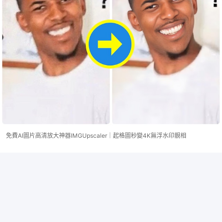
免費AI圖片高清放大神器IMGUpscaler｜起格圖秒變4K無浮水印靚相