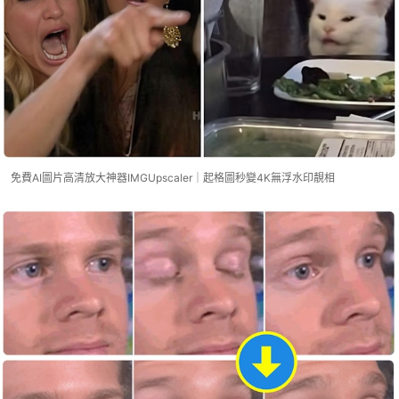
免費AI圖片高清放大神器IMGUpscaler｜起格圖秒變4K無浮水印靚相