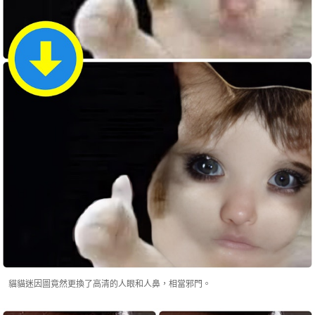
貓貓迷因圖竟然更換了高清的人眼和人鼻，相當邪門。