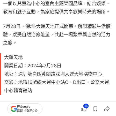
一個以兒童為中心的室內主題樂園品牌，結合娛樂、
教育和親子互動，為家庭提供共享歡樂時光的場所。
7月28日，深圳·大運天地正式開幕，解鎖精彩生活體
驗，感受自然治癒能量，共赴一場繁華與自然的活力
之旅。
大運天地
開業日期：2024年7月28日
地址：深圳龍崗區黃閣路深圳大運天地購物中心
交通：地鐵16號線大運中心站C、D出口，公交大運
中心體育館站
深圳龍崗美食｜客家菜5家推薦 罕見粵北擦糍粉
16
在Google
追蹤《香港01》
捆粄炸油糍¥3起