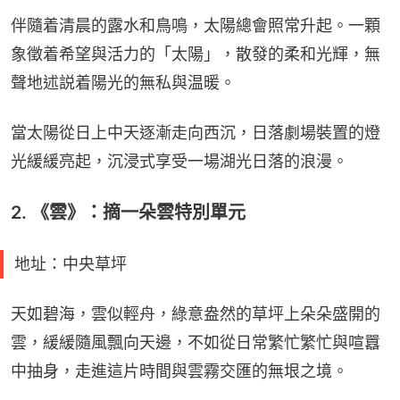
伴隨着清晨的露水和鳥鳴，太陽總會照常升起。一顆
象徵着希望與活力的「太陽」，散發的柔和光輝，無
聲地述説着陽光的無私與温暖。
當太陽從日上中天逐漸走向西沉，日落劇場裝置的燈
光緩緩亮起，沉浸式享受一場湖光日落的浪漫。
2. 《雲》：摘一朵雲特別單元
地址：中央草坪
天如碧海，雲似輕舟，綠意盎然的草坪上朵朵盛開的
雲，緩緩隨風飄向天邊，不如從日常繁忙繁忙與喧囂
中抽身，走進這片時間與雲霧交匯的無垠之境。