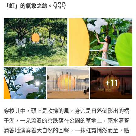
「虹」的氣象之約。👇👇👇
+
11
穿梭其中，頭上是吹拂的風，身旁是日落倒影出的橘
子湖，一朵流浪的雲跌落在公園的草地上，雨水滴答
滴答地演奏着大自然的回聲，一抹虹霓悄然而至，點