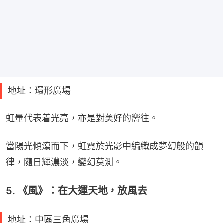
地址：環形廣場
虹暈代表着光亮，亦是對美好的嚮往。
當陽光傾瀉而下，虹霓於光影中編織成夢幻般的韻
律，隨日輝濃淡，變幻莫測。
5. 《風》：在大運天地，放風去
地址：中區三角廣場