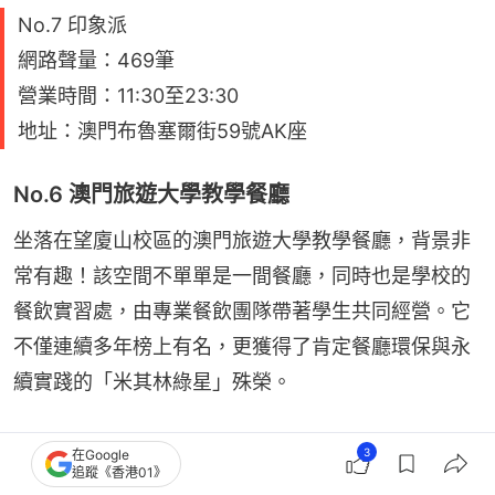
No.7 印象派
網路聲量：469筆
營業時間：11:30至23:30
地址：澳門布魯塞爾街59號AK座
No.6 澳門旅遊大學教學餐廳
坐落在望廈山校區的澳門旅遊大學教學餐廳，背景非
常有趣！該空間不單單是一間餐廳，同時也是學校的
餐飲實習處，由專業餐飲團隊帶著學生共同經營。它
不僅連續多年榜上有名，更獲得了肯定餐廳環保與永
續實踐的「米其林綠星」殊榮。
餐點主打傳統的澳門土生葡菜與西式料理，雖然現場
3
在Google
追蹤《香港01》
的料理與服務多由實習學生負責，但從餐點水準到一