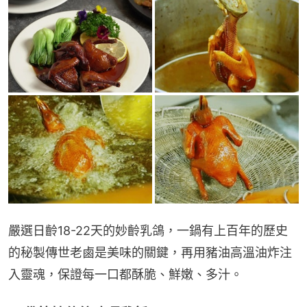
嚴選日齡18-22天的妙齡乳鴿，一鍋有上百年的歷史
的秘製傳世老鹵是美味的關鍵，再用豬油高溫油炸注
入靈魂，保證每一口都酥脆、鮮嫩、多汁。