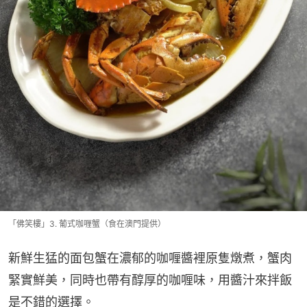
「佛笑樓」3. 葡式咖喱蟹（食在澳門提供）
新鮮生猛的面包蟹在濃郁的咖喱醬裡原隻燉煮，蟹肉
緊實鮮美，同時也帶有醇厚的咖喱味，用醬汁來拌飯
是不錯的選擇。