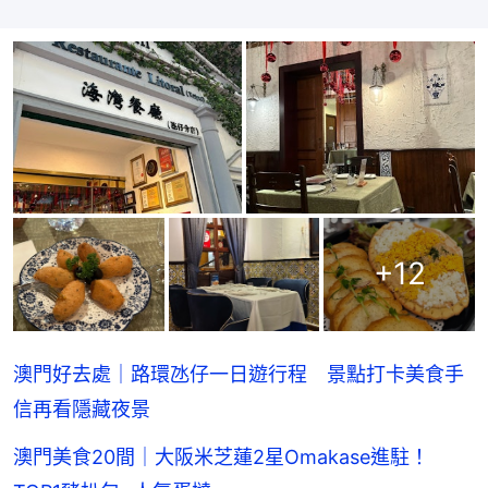
+
12
澳門好去處｜路環氹仔一日遊行程 景點打卡美食手
信再看隱藏夜景
澳門美食20間｜大阪米芝蓮2星Omakase進駐！