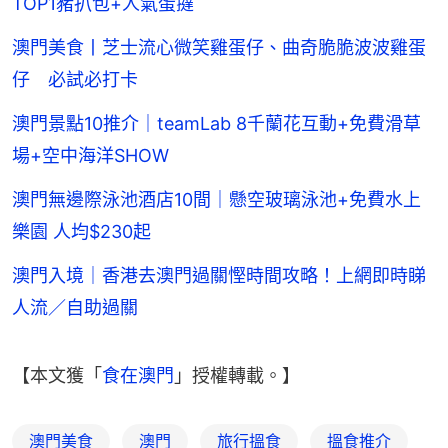
TOP1豬扒包+人氣蛋撻
澳門美食丨芝士流心微笑雞蛋仔、曲奇脆脆波波雞蛋
仔 必試必打卡
澳門景點10推介｜teamLab 8千蘭花互動+免費滑草
場+空中海洋SHOW
澳門無邊際泳池酒店10間｜懸空玻璃泳池+免費水上
樂園 人均$230起
澳門入境｜香港去澳門過關慳時間攻略！上網即時睇
人流／自助過關
【本文獲「
食在澳門
」授權轉載。】
澳門美食
澳門
旅行搵食
搵食推介