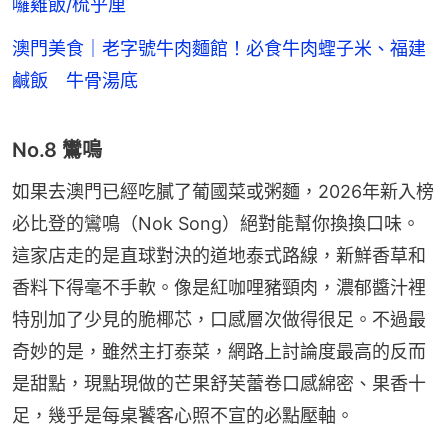
囉雞飯/梳乎厘
澳門美食｜老字號牛肉麵館！必食牛肉蟶子米、福建
鹹飯 牛骨湯底
No.8 鸞鳴
如果去澳門已經吃膩了葡國菜或粥麵，2026年新入榜
必比登的鸞鳴（Nok Song）絕對能幫你換換口味。
這家店走的是直球對決的道地泰式路線，新鮮香草和
香料下得毫不手軟。像是紅咖哩豬頸肉，濃郁醬汁裡
特別加了少見的脆椰芯，口感層次做得很足。不過最
奇妙的是，雖然主打泰菜，網路上討論度最高的反而
是甜點，現點現做的芒果舒芙蕾卷口感綿密、果香十
足，幾乎是每桌饕客心照不宣的必點壓軸。