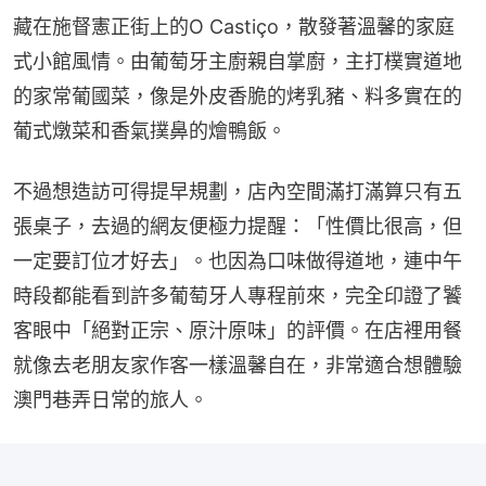
藏在施督憲正街上的O Castiço，散發著溫馨的家庭
式小館風情。由葡萄牙主廚親自掌廚，主打樸實道地
的家常葡國菜，像是外皮香脆的烤乳豬、料多實在的
葡式燉菜和香氣撲鼻的燴鴨飯。
不過想造訪可得提早規劃，店內空間滿打滿算只有五
張桌子，去過的網友便極力提醒：「性價比很高，但
一定要訂位才好去」。也因為口味做得道地，連中午
時段都能看到許多葡萄牙人專程前來，完全印證了饕
客眼中「絕對正宗、原汁原味」的評價。在店裡用餐
就像去老朋友家作客一樣溫馨自在，非常適合想體驗
澳門巷弄日常的旅人。