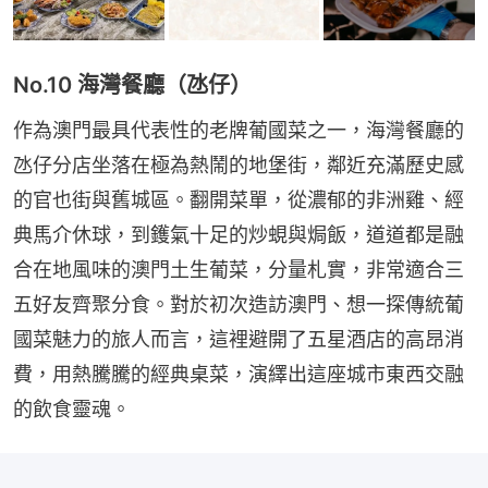
No.10 海灣餐廳（氹仔）
作為澳門最具代表性的老牌葡國菜之一，海灣餐廳的
氹仔分店坐落在極為熱鬧的地堡街，鄰近充滿歷史感
的官也街與舊城區。翻開菜單，從濃郁的非洲雞、經
典馬介休球，到鑊氣十足的炒蜆與焗飯，道道都是融
合在地風味的澳門土生葡菜，分量札實，非常適合三
五好友齊聚分食。對於初次造訪澳門、想一探傳統葡
國菜魅力的旅人而言，這裡避開了五星酒店的高昂消
費，用熱騰騰的經典桌菜，演繹出這座城市東西交融
的飲食靈魂。