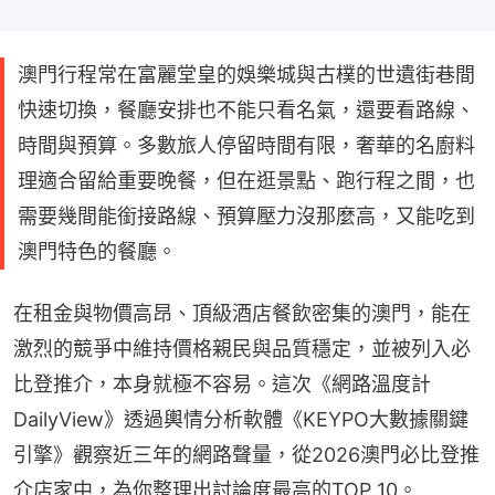
澳門行程常在富麗堂皇的娛樂城與古樸的世遺街巷間
快速切換，餐廳安排也不能只看名氣，還要看路線、
時間與預算。多數旅人停留時間有限，奢華的名廚料
理適合留給重要晚餐，但在逛景點、跑行程之間，也
需要幾間能銜接路線、預算壓力沒那麼高，又能吃到
澳門特色的餐廳。
在租金與物價高昂、頂級酒店餐飲密集的澳門，能在
激烈的競爭中維持價格親民與品質穩定，並被列入必
比登推介，本身就極不容易。這次《網路溫度計
DailyView》透過輿情分析軟體《KEYPO大數據關鍵
引擎》觀察近三年的網路聲量，從2026澳門必比登推
介店家中，為你整理出討論度最高的TOP 10。