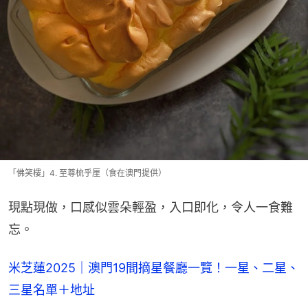
「佛笑樓」4. 至尊梳乎厘（食在澳門提供）
現點現做，口感似雲朵輕盈，入口即化，令人一食難
忘。
米芝蓮2025｜澳門19間摘星餐廳一覽！一星、二星、
三星名單＋地址