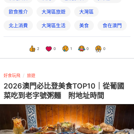
飲食推介
大灣區旅遊
大灣區
北上消費
大灣區生活
美食
食在澳門
2
0
1
0
0
好食玩飛
旅遊
2026澳門必比登美食TOP10｜從葡國
菜吃到老字號粥麵 附地址時間