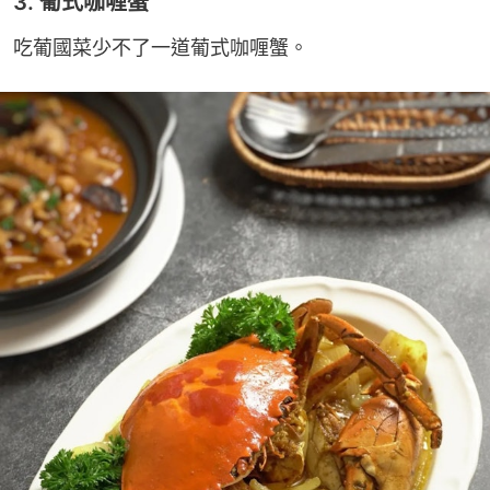
3. 葡式咖喱蟹
吃葡國菜少不了一道葡式咖喱蟹。