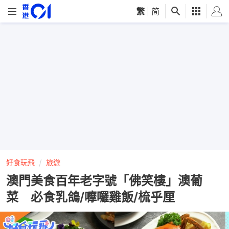
繁
|
简
好食玩飛
旅遊
澳門美食百年老字號「佛笑樓」澳葡
菜 必食乳鴿/嚤囉雞飯/梳乎厘