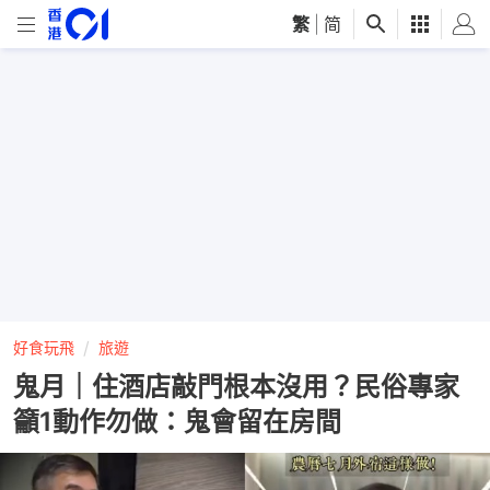
繁
|
简
好食玩飛
旅遊
鬼月｜住酒店敲門根本沒用？民俗專家
籲1動作勿做：鬼會留在房間