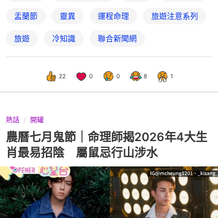
盂蘭節
靈異
運程命理
旅遊注意系列
旅遊
冷知識
聯合新聞網
22
0
0
8
1
熱話
開罐
農曆七月鬼節｜命理師揭2026年4大生
肖最易招陰 屬鼠忌行山涉水