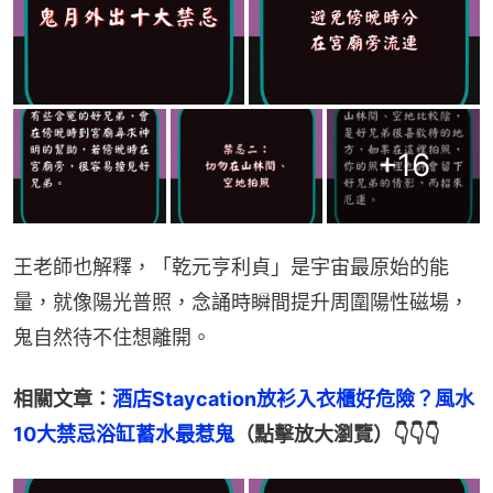
+
16
王老師也解釋，「乾元亨利貞」是宇宙最原始的能
量，就像陽光普照，念誦時瞬間提升周圍陽性磁場，
鬼自然待不住想離開。
相關文章：
酒店Staycation放衫入衣櫃好危險？風水
10大禁忌浴缸蓄水最惹鬼
（點擊放大瀏覽）👇👇👇