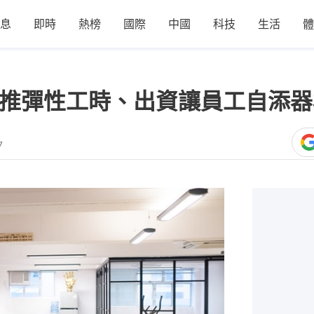
息
即時
熱榜
國際
中國
科技
生活
體
ce】推彈性工時、出資讓員工自添
7