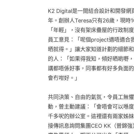
K2 Digital是一間結合設計和
年。創辦人Teresa只有26歲，現
「年輕」，沒有架床疊屋的行政制度
員工意見：「呢個project適唔
晒就得。」讓大家知道計劃的細節和
的人：「如果得我知，傾好晒啲嘢，
講都唔係好事，同事都有好多負面的
會冇咁好。」
共同決策、自由的氣氛，令員工無懼
動，曾主動建議：「會唔會可以喺度擺啞
千多呎的辦公室。這裡還有兩家姊妹公
接傳訊息詢問集團CEO KK（曾錦