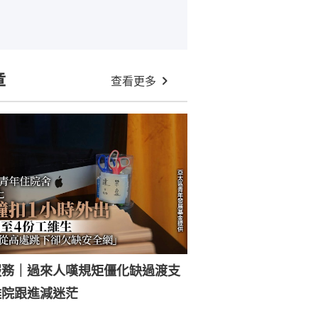
章
查看更多
服務｜過來人嘆規矩僵化缺過渡支
離院跟進減迷茫