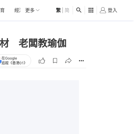
育
經濟
更多
01深圳
繁
觀點
|
简
健康
好食玩飛
登入
女
器材 老闆教瑜伽
在Google
追蹤《香港01》