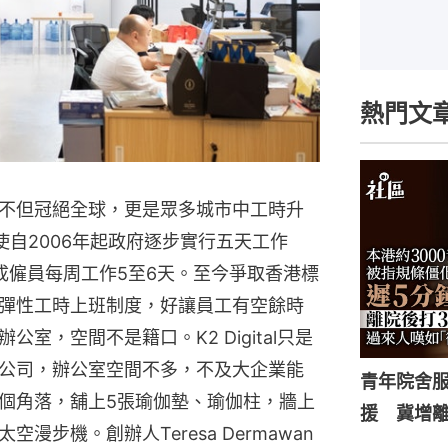
熱門文
不但冠絕全球，更是眾多城市中工時升
使自2006年起政府逐步實行五天工作
成僱員每周工作5至6天。至今爭取香港標
彈性工時上班制度，好讓員工有空餘時
室，空間不是籍口。K2 Digital只是
公司，辦公室空間不多，不及大企業能
青年院舍
個角落，舖上5張瑜伽墊、瑜伽柱，牆上
援 冀增
步機。創辦人Teresa Dermawan