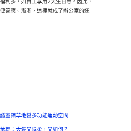
福利多，如員工享用2天生日等。因此，
便答應。漸漸，這裡就成了辦公室的運
 會議室鋪草地變多功能運動空間
蕾舞：大隻又陰柔，又如何？