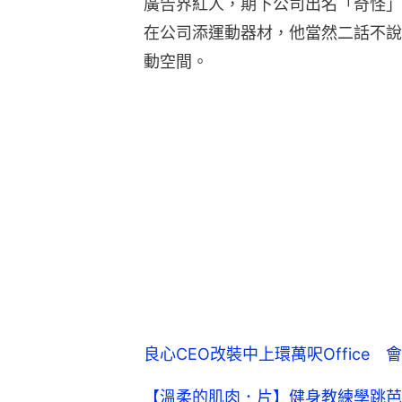
廣告界紅人，期下公司出名「奇怪」
在公司添運動器材，他當然二話不說
動空間。
良心CEO改裝中上環萬呎Office
【溫柔的肌肉．片】健身教練學跳芭