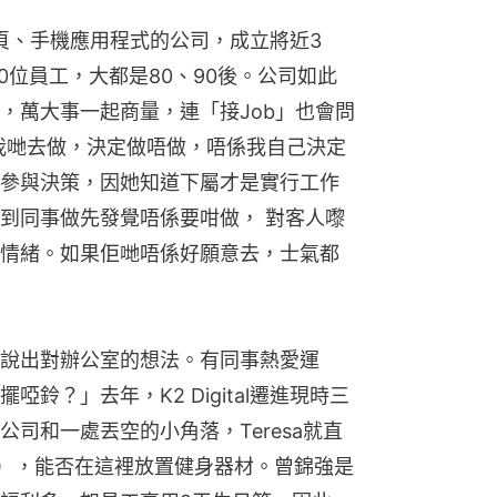
開發網頁、手機應用程式的公司，成立將近3
時10位員工，大都是80、90後。公司如此
，萬大事一起商量，連「接Job」也會問
適合我哋去做，決定做唔做，唔係我自己決定
參與決策，因她知道下屬才是實行工作
到同事做先發覺唔係要咁做， 對客人嚟
情緒。如果佢哋唔係好願意去，士氣都
說出對辦公室的想法。有同事熱愛運
鈴？」去年，K2 Digital遷進現時三
司和一處丟空的小角落，Teresa就直
強），能否在這裡放置健身器材。曾錦強是