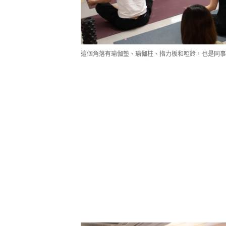
這個角落有瑜伽墊、瑜伽柱、指力板和啞鈴，也是同事