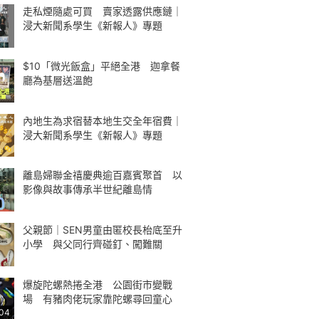
走私煙隨處可買 賣家透露供應鏈｜
浸大新聞系學生《新報人》專題
$10「微光飯盒」平絕全港 迦拿餐
廳為基層送溫飽
內地生為求宿替本地生交全年宿費｜
浸大新聞系學生《新報人》專題
離島婦聯金禧慶典逾百嘉賓聚首 以
影像與故事傳承半世紀離島情
父親節｜SEN男童由匿校長枱底至升
小學 與父同行齊碰釘、闖難關
爆旋陀螺熱捲全港 公園街市變戰
場 有豬肉佬玩家靠陀螺尋回童心
:04