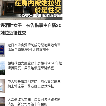
姦酒醉女子 被告指事主自稱30
被她拉近後性交
遊日本帶含受管制成分藥物回港會否
違法？須符2條件才可獲豁免
觀塘花園大廈重建｜房協料2028年起
清拆兩廈 居民陸續遷至鴻鵠臺
中大校長盧煜明專訪｜痛心實習醫生
網上博流量：醫者應是默默耕耘
大富豪改名重開 舊公司欠債遭強制
清盤 新公司再簽十年租約