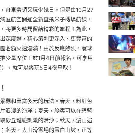
，舟車勞頓又玩少幾日。但是由10月27
灣區航空開通全新直飛米子機場航線，
，將更多時間留給精彩的旅程！為此，
出深度遊，精心策劃更深入、更豐富的
團名額火速爆滿！由於反應熱烈，寰球
推少量席位！於1月4日前報名，可享用
99起），就可以爽玩5日4夜鳥取！
！
景觀和豐富多元的玩法。春天，粉紅色
片浪漫的海洋；夏天，旅客可以在碧藍
取砂丘體驗刺激的滑沙；秋天，漫山遍
；冬天，大山滑雪場的雪白山坡，正等