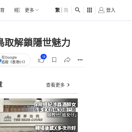
育
經濟
更多
01深圳
繁
觀點
|
简
健康
好食玩飛
登入
女
飛鳥取解鎖隱世魅力
18
在Google
追蹤《香港01》
章
查看更多