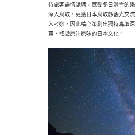
待旅客盡情馳騁，感受冬日滑雪的樂
深入鳥取，更獲日本鳥取縣觀光交流
入考察，因此精心策劃出獨特鳥取深
寶，體驗原汁原味的日本文化。