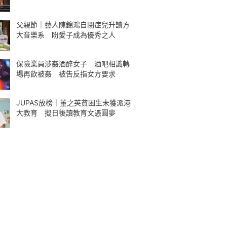
父親節｜藝人陳錦鴻自閉症兒升讀方
大音樂系 盼愛子成為優秀之人
保險業員涉姦酒醉女子 酒吧相識轉
場再飲被姦 被告反指女方要求
JUPAS放榜｜董之英貧困生未獲派港
大教育 擬日後讀教育文憑圓夢