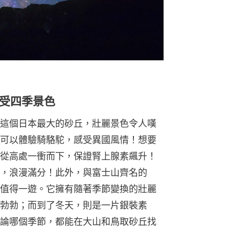
受四季景色
這個日本最大的砂丘，壯麗景色令人嘆
可以體驗騎駱駝，感受異國風情！想要
從高處一衝而下，保證腎上腺素飆升！
，浪漫滿分！此外，與富士山齊名的
值得一遊。它擁有隨著季節變換的壯麗
勃勃；而到了冬天，則是一片銀裝素
論哪個季節，都能在大山和鳥取砂丘找