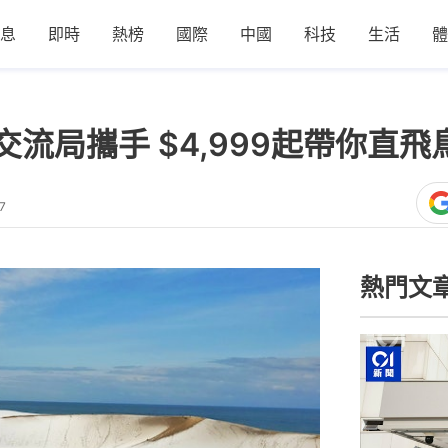
息
即時
熱榜
國際
中國
科技
生活
體
流局攜手 $4,999起帶你直
7
熱門文