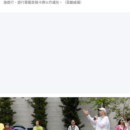
施遊行，遊行需戴掛頸卡牌以作識別。（梁鵬威攝）