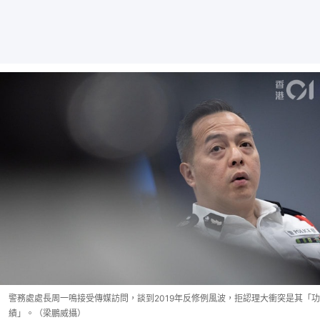
警務處處長周一鳴接受傳媒訪問，談到2019年反修例風波，拒認理大衝突是其「功
績」。（梁鵬威攝）