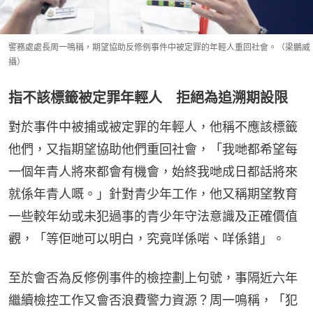
警務處處長周一鳴稱，期望協助反修例事件中被定罪的年輕人重回社會。（梁鵬威
攝）
指不該標籤被定罪年輕人 拒絕為追溯期設限
對於事件中被捕或被定罪的年輕人，他稱不應該標籤
他們，又指期望協助他們重回社會，「我哋都希望每
一個年青人將來都會有機會，始終我哋成日都話將來
就係年青人嘅。」針對青少年工作，他又稱期望教育
一些較年幼或未犯過事的青少年守法意識及正確價值
觀，「等佢哋可以明白，究竟咩係啱、咩係錯」。
至於會否為反修例事件的檢控劃上句號，事隔近六年
繼續檢控工作又會否浪費警力資源？周一鳴稱，「犯