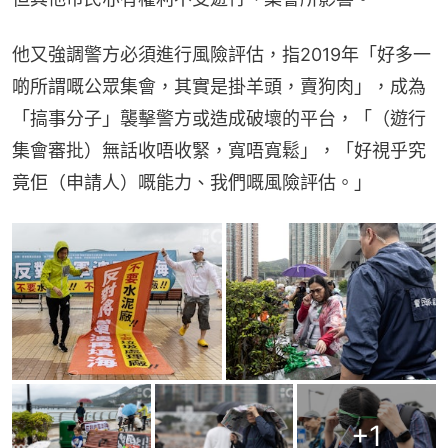
他又強調警方必須進行風險評估，指2019年「好多一
啲所謂嘅公眾集會，其實是掛羊頭，賣狗肉」，成為
「搞事分子」襲擊警方或造成破壞的平台，「（遊行
集會審批）無話收唔收緊，寬唔寬鬆」，「好視乎究
竟佢（申請人）嘅能力、我們嘅風險評估。」
+
1