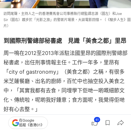
訪問尾聲，主持人之一的香港賽馬會公司事務執行總監譚志源（圖左）和Joe
Sir（圖右）踱步於「光影之旅」的警匪片場景，大談電影回憶。（《駿步人生》圖
片）
到國際刑警總部秘書處 見識「美食之都」里昂
周一鳴在2012至2013年派駐法國里昂的國際刑警總部
秘書處，出任刑事情報主任。工作一年多，里昂有
「city of gastronomy」（美食之都）之稱，有很多
米芝蓮餐廳、出名的廚師，百忙中也抽空投入美食之
中，「其實我都有去食，同埋學下佢哋一啲嘅細節文
化、傳統啦，呢啲我好鍾意；食方面呢，我覺得佢哋
好有心去整。」
61
在Google
最喜歡里一間中菜館：當「思鄉」時就去光顧
追蹤《香港01》