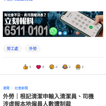
勞工處
外勞
5
0
0
2
2
港聞
社會新聞
外勞｜根記清潔申輸入清潔員、司機
涉虛報本地僱員人數遭制裁