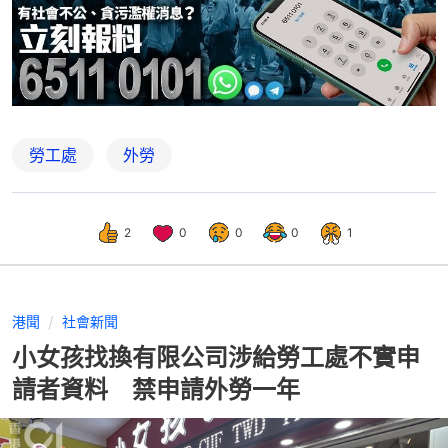
勞工處
外勞
2
0
0
0
1
港聞
社會新聞
小女孩找換有限公司涉給勞工處不實申
請者資料 禁申請外勞一年