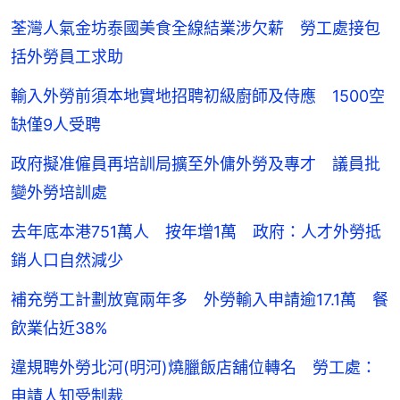
荃灣人氣金坊泰國美食全線結業涉欠薪 勞工處接包
括外勞員工求助
輸入外勞前須本地實地招聘初級廚師及侍應 1500空
缺僅9人受聘
政府擬准僱員再培訓局擴至外傭外勞及專才 議員批
變外勞培訓處
去年底本港751萬人 按年增1萬 政府：人才外勞抵
銷人口自然減少
補充勞工計劃放寬兩年多 外勞輸入申請逾17.1萬 餐
飲業佔近38%
違規聘外勞北河(明河)燒臘飯店舖位轉名 勞工處：
申請人知受制裁