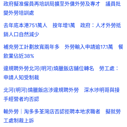
政府擬准僱員再培訓局擴至外傭外勞及專才 議員批
變外勞培訓處
去年底本港751萬人 按年增1萬 政府：人才外勞抵
銷人口自然減少
補充勞工計劃放寬兩年多 外勞輸入申請逾17.1萬 餐
飲業佔近38%
違規聘外勞北河(明河)燒臘飯店舖位轉名 勞工處：
申請人知受制裁
北河(明河)燒臘飯店涉違規聘外勞 深水埗明哥與接
手經營者均否認
輸外勞｜淘多多荃灣店否認拒聘本地求職者 擬就勞
工處制裁上訴