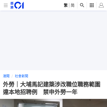
繁
|
简
港聞
社會新聞
外勞｜大埔馬記建築涉改職位職務範圍
違本地招聘例 禁申外勞一年