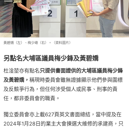
黃碧嬌（左）、梅少峰（右）。（資料圖片）
另點名大埔區議員梅少鋒及黃碧嬌
杜淦堃亦有點名
只提供書面證供的大埔區議員梅少鋒
及黃碧嬌，
稱現時委員會雖無證據顯示他們參與圍標
及反競爭行為，但任何涉受個人或民事、刑事的責
任，都非委員會的職責。
獨立委員會亦上載627頁英文書面總結，當中提及在
2024年1月28日的業主大會揀選大維修的承建商，只