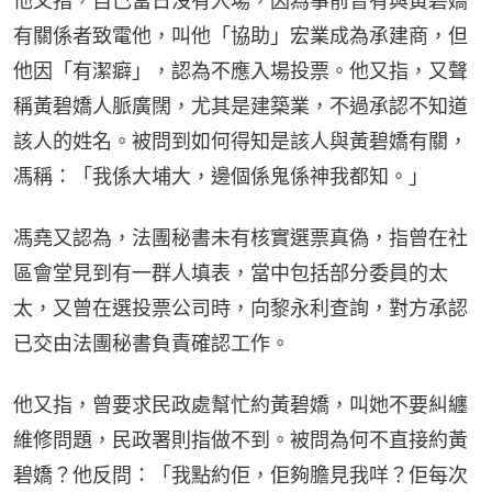
他又指，自己當日沒有入場，因為事前曾有與黃碧嬌
有關係者致電他，叫他「協助」宏業成為承建商，但
他因「有潔癖」，認為不應入場投票。他又指，又聲
稱黃碧嬌人脈廣闊，尤其是建築業，不過承認不知道
該人的姓名。被問到如何得知是該人與黃碧嬌有關，
馮稱：「我係大埔大，邊個係鬼係神我都知。」
馮堯又認為，法團秘書未有核實選票真偽，指曾在社
區會堂見到有一群人填表，當中包括部分委員的太
太，又曾在選投票公司時，向黎永利查詢，對方承認
已交由法團秘書負責確認工作。
他又指，曾要求民政處幫忙約黃碧嬌，叫她不要糾纏
維修問題，民政署則指做不到。被問為何不直接約黃
碧嬌？他反問：「我點約佢，佢夠膽見我咩？佢每次