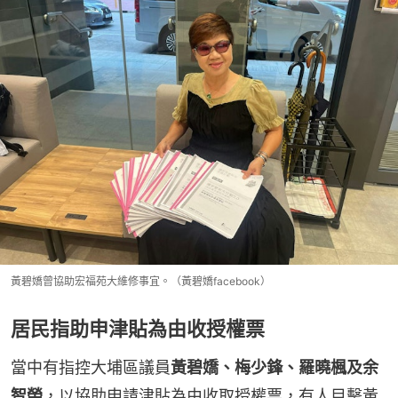
黃碧嬌曾協助宏福苑大維修事宜。（黃碧嬌facebook）
居民指助申津貼為由收授權票
當中有指控大埔區議員
黃碧嬌、梅少鋒、羅曉楓及余
智榮
，以協助申請津貼為由收取授權票，有人目擊黃