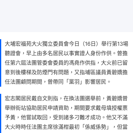
大埔宏福苑大火獨立委員會今日（16日）舉行第13場
聽證會，早上由多名居民以事實證人身份作供。曾擔
任第六屆法團管委會委員的馮堯作供指，大火前已留
意到後樓梯及防煙門有問題，又指埔區議員黃碧嬌擔
任法團顧問期間，曾帶同「黨羽」影響居民。
宏志閣居民戴自文則指，在換法團選舉前，黃碧嬌曾
舉辦街站協助居民申請資助，期間要求戴母填授權票
予黃，他嘗試取回，受到諸多刁難才成功。他又不滿
大火時時任法團主席徐滿柑最初「係威係勢」，但當