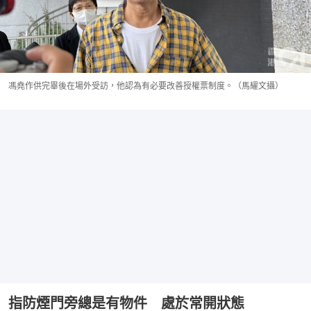
馮堯作供完畢後在場外受訪，他認為有必要改善授權票制度。（馬耀文攝）
指防煙門旁總是有物件 處於常開狀態