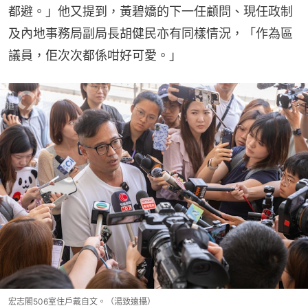
都避。」他又提到，黃碧嬌的下一任顧問、現任政制
及內地事務局副局長胡健民亦有同樣情況，「作為區
議員，佢次次都係咁好可愛。」
宏志閣506室住戶戴自文。（湯致遠攝）