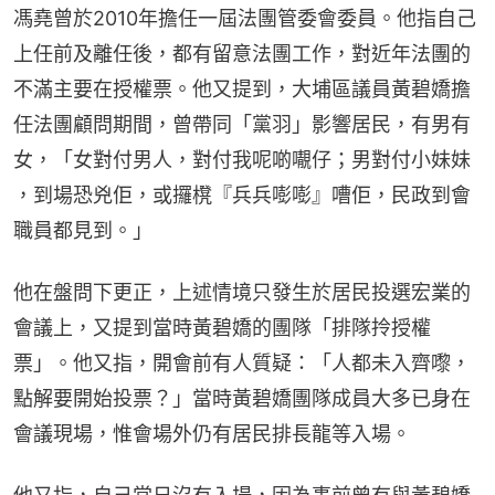
馮堯曾於2010年擔任一屆法團管委會委員。他指自己
上任前及離任後，都有留意法團工作，對近年法團的
不滿主要在授權票。他又提到，大埔區議員黃碧嬌擔
任法團顧問期間，曾帶同「黨羽」影響居民，有男有
女，「女對付男人，對付我呢啲𡃁仔；男對付小妹妹 
，到場恐兇佢，或攞櫈『兵兵嘭嘭』嘈佢，民政到會
職員都見到。」
他在盤問下更正，上述情境只發生於居民投選宏業的
會議上，又提到當時黃碧嬌的團隊「排隊拎授權
票」。他又指，開會前有人質疑：「人都未入齊嚟，
點解要開始投票？」當時黃碧嬌團隊成員大多已身在
會議現場，惟會場外仍有居民排長龍等入場。