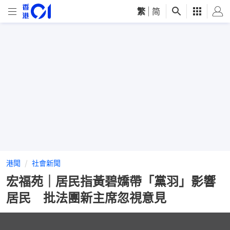
繁
|
简
港聞
社會新聞
宏福苑｜居民指黃碧嬌帶「黨羽」影響
居民 批法團新主席忽視意見