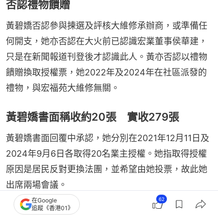
否認禮物饋贈
黃碧嬌否認參與揀選及評核大維修承辦商，或準備任
何開支，她亦否認在大火前已認識宏業董事侯華建，
只是在新聞報道刊登後才認識此人。黃亦否認以禮物
饋贈換取授權票，她2022年及2024年在社區派發的
禮物，與宏福苑大維修無關。
黃碧嬌書面稱收約20張 實收279張
黃碧嬌書面回覆中承認，她分別在2021年12月11日及
2024年9月6日各取得20名業主授權。她指取得授權
原因是居民反對更換法團，並希望由她投票，故此她
出席兩場會議。
62
在Google
追蹤《香港01》
雖然黃有獲取不少授權，但合安的紀錄中亦包含一個