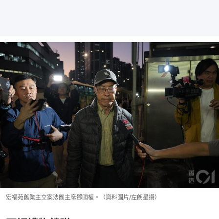
宏福苑舊業主立案法團主席鄧國權。（資料圖片/左朗星攝）