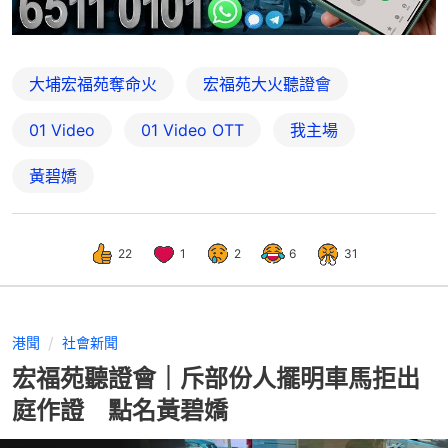
大埔宏福苑奪命火
宏福苑大火聽證會
01 Video
01‌ ‌Video‌ ‌OTT
我主場
黃碧嬌
22
1
2
6
31
港聞
社會新聞
宏福苑聽證會｜斥部份人擺明車馬拒出
庭作證 點名黃碧嬌