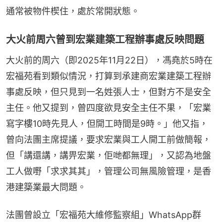
通常被物件楔住，處於常開狀態。
大火前周六曾到宏業建築工程辦事處反映問題
大火前的周六（即2025年11月22日），馮堯於5時在
宏福苑看到類似情況，打算到承建商宏業建築工程辦
事處反映，但只見到一名姓張人士，但對方不是安全
主任。他又提到，曾四度欲見安全主任不果，「宏業
寫字樓10時先見人，但開工時間是9時。」他又指，
曾向法團主席提議，要求宏業與工人開工前做簡報，
但「講還講，講畀宏業，佢哋都無理」，又認為地盤
工人做嘢「求求其其」，管理公司無風險管理，是香
港建築業最大問題。
法團曾設立「宏福苑大維修監察組」WhatsApp群