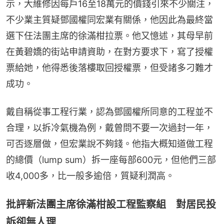
示，大維修因每戶16至18萬元的價錢引來不少關注，
不少業主質疑鄧國權同宏業有關係，他因此為最終當
選下任法團主席的徐滿柑拉票。他又憶述，其母早前
在黃碧嬌的街站申請資助，在對方要求下，寫了授權
票給她，他得悉後落樓取回授權票，但受諸多刁難才
成功。
戴自稱從事工程行業，認為鄧國權所同意的工程並不
合理，以拆冷氣機為例，戴曾問不要一次過封一年，
可否逐層做，但宏業說不夠錢。他指大概知道做工程
的總價（lump sum）拆一座每部600元，但他們三部
收4,000多，比一般多逾倍，質疑利潤高。
批評新法團主席徐滿柑設工程監察組 對居民投
訴卻無人理