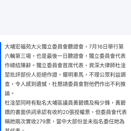
大埔宏福苑大火獨立委員會聽證會，7月16日舉行第
六輪第三場，也是最後一日聽證會，獨立委員會代表
作總結陳辭。獨立委員會首席代表、資深大律師杜淦
堃批評部份人拒絕作證，擺明車馬，不理公眾利益調
查，令人感到遺憾，杜懇請委員會對他們作出不利推
論。
杜淦堃同時有點名大埔區議員黃碧嬌及梅少鋒，黃碧
嬌的書面供詞承認有收約20張授權票，但委員會代表
稱她兩次實收279票，當中大部份並未指名委任她為
其代表。