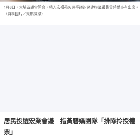
1月6日，大埔區議會開會，捲入宏福苑火災爭議的民建聯區議員黃碧嬌亦有出席。
（資料圖片／梁鵬威攝）
居民投選宏業會議 指黃碧嬌團隊「排隊拎授權
票」