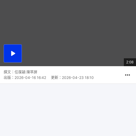
播
放
2:08
總
影
共
片
時
撰文：
任葆穎 陳萃屏
間
出版：
2026-04-16 16:42
更新：
2026-04-23 18:10