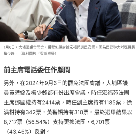
1月6日，大埔區議會開會，議程包括討論宏福苑災民安置。圖為民建聯大埔區議員
梅少峰。（資料圖片／梁鵬威攝）
前主席電話委任作顧問
另外，在2024年9月6日的罷免法團會議，大埔區議
員黃碧嬌及梅少鋒都有份出席會議，時任宏福苑法團
主席鄧國權持有2414票，時任副主席持有1185票，徐
滿柑持有342票，黃碧嬌持有318票。最終選舉結果以
8,717票（56.54%）支持更換法團，6,701票
（43.46%）反對。