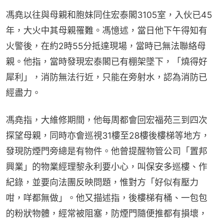
馮堯以往與母親和胞妹同住宏泰閣3105室，入伙已45
年，大火中其母親罹難。馮憶述，當日他下午得知有
火警後，在約2時55分抵達現場，當時已無法聯絡母
親。他指，當時發現宏泰閣已有棚架墜下，「燒得好
犀利」，消防無法行近，只能在旁射水，認為消防已
經盡力。
馮堯指，大維修期間，他每周都會回宏福苑三到四次
探望母親，同時亦會巡視31樓至28樓後樓梯等地方，
發現防煙門旁總是有物件。他曾提醒物管公司「置邦
興業」的物業經理黎永利要小心，叫保安多巡樓、作
紀錄，並要向法團反映問題，惟對方「好似有壓力
咁，咩都無做」。他又描述指，後樓梯有桶、一包包
的粉狀物體，經常被阻塞，防煙門隨便推都有損壞，