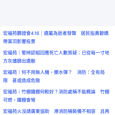
宏福苑聽證會4.16｜遺屬為逝者發聲 居民指黃碧嬌
帶黨羽影響投票
宏福苑｜警辨認組回應死亡人數質疑：已從每一寸地
方灰燼篩出遺骸
宏福苑｜何不用無人機、擲水彈？ 消防：全有局
限 甚或造成危險
宏福苑｜竹棚鐵棚何較好？消防處稱不能概論 竹棚
可燃、鐵棚會彎
宏福苑火沒請廣東協助 港消防稱裝備不相容 且再