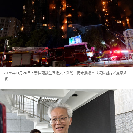
2025年11月26日，宏福苑發生五級火，到晚上仍未撲熄。（資料圖片／夏家朗
攝）