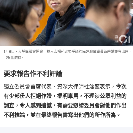
1月6日，大埔區議會開會，捲入宏福苑火災爭議的民建聯區議員黃碧嬌亦有出席。
（梁鵬威攝）
要求報告作不利評論
獨立委員會首席代表、資深大律師杜淦堃表示，
今次
有少部份人拒絕作證，擺明車馬，不理涉公眾利益的
調查，令人感到遺憾，有需要懇請委員會對他們作出
不利推論，並在最終報告書寫出他們的所作所為。