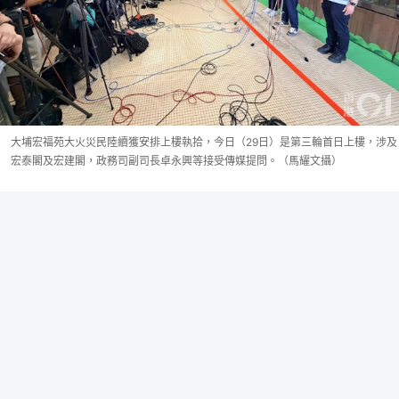
大埔宏福苑大火災民陸續獲安排上樓執拾，今日（29日）是第三輪首日上樓，涉及
宏泰閣及宏建閣，政務司副司長卓永興等接受傳媒提問。（馬耀文攝）