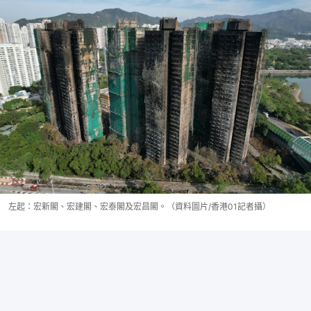
左起：宏新閣、宏建閣、宏泰閣及宏昌閣。（資料圖片/香港01記者攝）