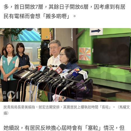
多，首日開放7層，其餘日子開放6層，因考慮到有居
民有電梯而會想「搬多啲嘢」。
民青局局長麥美娟指，就宏志閣安排，其實居民上樓執拾時間「長咗」。（馬耀文
攝）
她續說，有居民反映擔心屆時會有「塞𨋢」情況，但