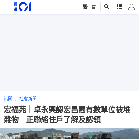
繁
|
简
港聞
社會新聞
宏福苑｜卓永興認宏昌閣有數單位被堆
雜物 正聯絡住戶了解及認領