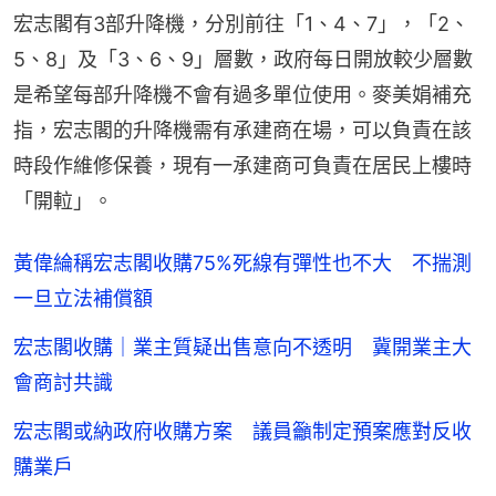
宏志閣有3部升降機，分別前往「1、4、7」，「2、
5、8」及「3、6、9」層數，政府每日開放較少層數
是希望每部升降機不會有過多單位使用。麥美娟補充
指，宏志閣的升降機需有承建商在場，可以負責在該
時段作維修保養，現有一承建商可負責在居民上樓時
「開𨋢」。
黃偉綸稱宏志閣收購75%死線有彈性也不大 不揣測
一旦立法補償額
宏志閣收購｜業主質疑出售意向不透明 冀開業主大
會商討共識
宏志閣或納政府收購方案 議員籲制定預案應對反收
購業戶