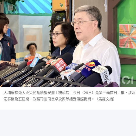
大埔宏福苑大火災民陸續獲安排上樓執拾，今日（29日）是第三輪首日上樓，涉及
宏泰閣及宏建閣，政務司副司長卓永興等接受傳媒提問。（馬耀文攝）