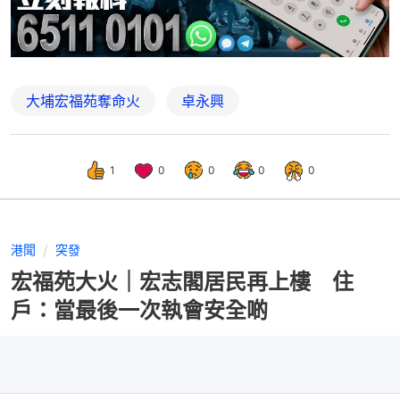
大埔宏福苑奪命火
卓永興
1
0
0
0
0
港聞
突發
宏福苑大火｜宏志閣居民再上樓 住
戶：當最後一次執會安全啲