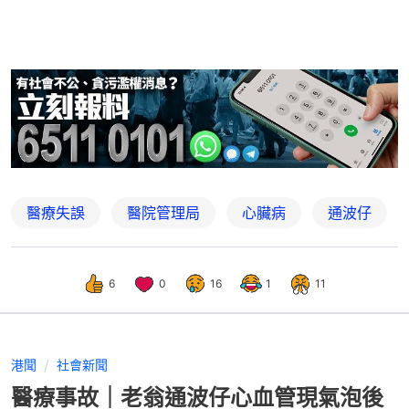
醫療失誤
醫院管理局
心臟病
通波仔
6
0
16
1
11
港聞
社會新聞
醫療事故｜老翁通波仔心血管現氣泡後