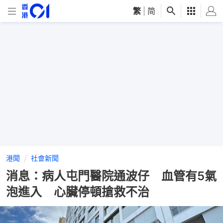
繁
|
简
港聞
社會新聞
消息：病人屯門醫院通波仔 血管有5氣
泡進入 心臟停頓搶救不治