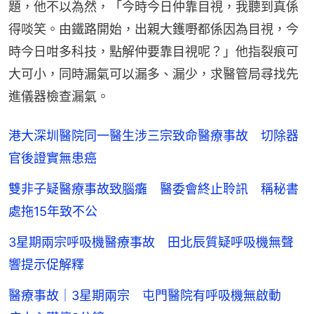
題，他不以為然，「今時今日仲靠目視，我聽到真係
得啖笑。由鐵路開始，出親大鑊嘢都係因為目視，今
時今日咁多科技，點解仲要靠目視呢？」他指裂痕可
大可小，同時漏氣可以漏多、漏少，求醫管局尋找先
進儀器檢查漏氣。
港大深圳醫院同一醫生涉三宗致命醫療事故 切除器
官後證實無患癌
雙非子疑醫療事故致腦癱 醫委會終止聆訊 稱秘書
處拖15年致不公
3星期兩宗呼吸機醫療事故 田北辰質疑呼吸機無聲
響提示促解釋
醫療事故｜3星期兩宗 屯門醫院有呼吸機無啟動