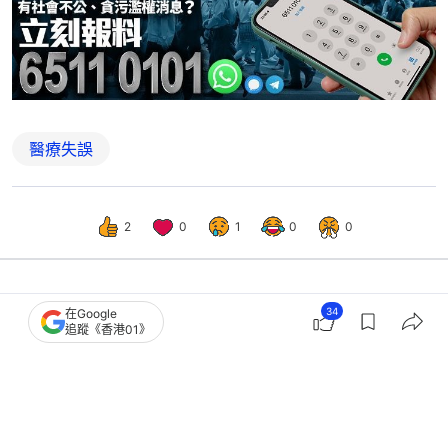
醫療失誤
2
0
1
0
0
34
在Google
港聞
社會新聞
追蹤《香港01》
屯門醫院翁通波仔亡 相關壓力監測套
件暫停用 衞生署要求交報告