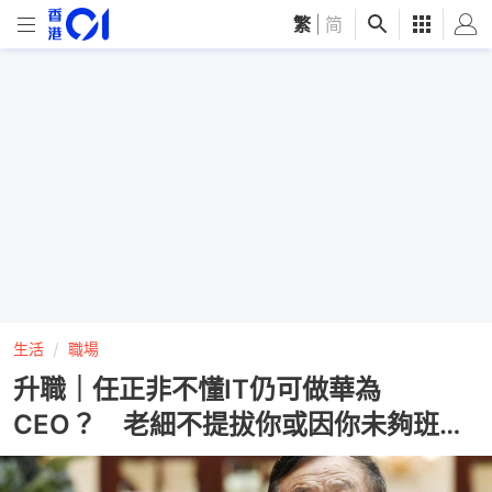
繁
|
简
生活
職場
升職｜任正非不懂IT仍可做華為
CEO？ 老細不提拔你或因你未夠班…