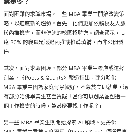
業寒冬？
面對困難的求職市場，一些 MBA 畢業生開始改變策
略，以適應新的趨勢。首先，他們更加依賴校友人脈
與內推機會，而非傳統的校園招聘會。調查顯示，高
達 80% 的職缺是透過內推或推薦填補，而非公開發
佈。
其次，面對求職困境，部分 MBA 畢業生考慮或選擇
創業。《Poets & Quants》報道指出，部分哈佛 
MBA 畢業生因為家庭背景較好，不急於立即就業，還
有部分哈佛畢業生甚至質疑「當你可以創業並創造一
個工作機會的時候，為甚麼要找工作呢？」
另一些 MBA 畢業生則開始探索 AI 領域。史丹佛 
MBA 畢業生雷蒙・席爾瓦（Ramon Silva）便選擇專