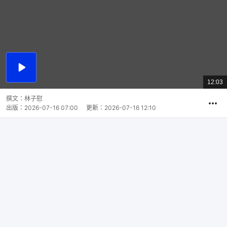
播
放
12:03
總
影
共
片
時
撰文：
林子慰
間
出版：
2026-07-16 07:00
更新：
2026-07-16 12:10