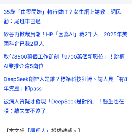
35歲「由零開始」轉行做IT？女生網上請教 網民
勸：尾班車已過
矽谷再掀裁員潮！HP「因為AI」裁2千人 2025年美
國科企已裁2萬人
取代8500萬個工作卻創「9700萬個新職位」！跳槽
AI業推介這5崗位
DeepSeek創辧人是誰？標準科技狂迷、請人見「有8
年資歷」即pass
被病人質疑才發現「DeepSeek是對的」！醫生也在
嘆：離失業不遠了
【本文獲
「經理人」
授權轉載。】