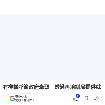
有機構呼籲政府牽頭 透過再培訓局提供就
業培訓機會
9
在Google
追蹤《香港01》