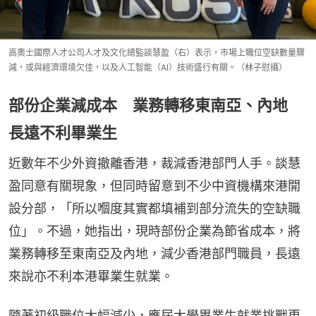
高奧士國際人才公司人才及文化總監談慧盈（右）表示，市場上職位空缺數量驟
減，或與經濟環境欠佳，以及人工智能（AI）技術盛行有關。（林子慰攝）
部份企業減成本 業務轉移東南亞、內地
長遠不利畢業生
近數年不少外資撤離香港，裁減香港部門人手。談慧
盈同意有關現象，但同時留意到不少中資機構來港開
設分部，「所以嗰度其實都填補到部分流失的空缺職
位」。不過，她指出，現時部份企業為節省成本，將
業務轉移至東南亞及內地，減少香港部門職員，長遠
來說亦不利本港畢業生就業。
隨著初級職位大幅減少，應屆大學畢業生就業挑戰更