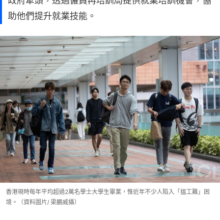
政府牽頭，透過僱員再培訓局提供就業培訓機會，協
助他們提升就業技能。
香港現時每年平均超過2萬名學士大學生畢業，惟近年不少人陷入「搵工難」困
境。（資料圖片/ 梁鵬威攝）