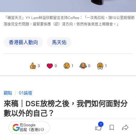
「補習天王」YY Lam林溢欣都留言支持Coffee：「一次馬拉松，頭10公里跑慢啲
落後完全冇問題，最緊要係應（認）清方向，依然有後來居上嘅機會。」
香港藝人動向
馬天佑
3
0
1
0
1
觀點
01論壇
來稿｜DSE放榜之後，我們如何面對分
數以外的自己？
1
在Google
追蹤《香港01》