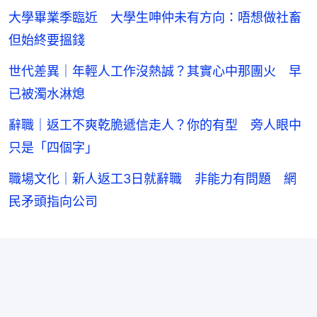
大學畢業季臨近 大學生呻仲未有方向：唔想做社畜
但始終要搵錢
世代差異｜年輕人工作沒熱誠？其實心中那團火 早
已被濁水淋熄
辭職｜返工不爽乾脆遞信走人？你的有型 旁人眼中
只是「四個字」
職場文化｜新人返工3日就辭職 非能力有問題 網
民矛頭指向公司