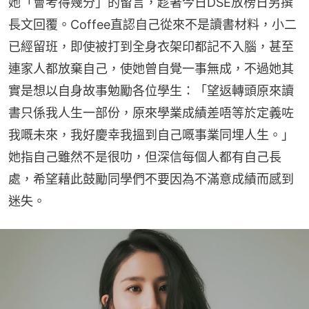
她「會考得幾分」的留言，趁著今日DSE放榜日另撰
長文回覆。Coffee直認自己從來不是讀書材料，小二
已經留班，即使被打到全身衣架印都記不入腦，甚至
連家人都放棄自己，使她曾自覺一事無成，不過她其
實是想以自身故事勉勵各位學生：「望返轉頭原來讀
書只係我人生一部份，原來學業成績差唔等於定義咗
我嘅未來，我好慶幸我搵到自己嘅事業同埋人生。」
她指自己雖然不是很叻，但深信每個人都有自己長
處，希望藉此鼓勵同學們不要因為不滿意成績而感到
迷失。