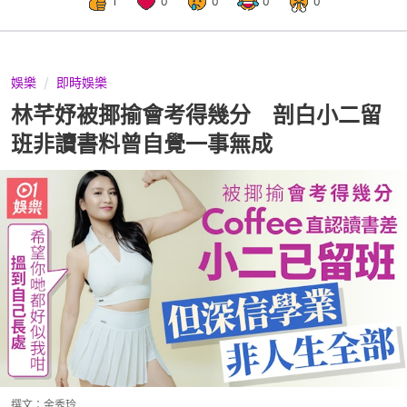
1
0
0
0
0
娛樂
即時娛樂
林芊妤被揶揄會考得幾分 剖白小二留
班非讀書料曾自覺一事無成
撰文：
金秀玲