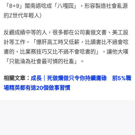
「8+9」閩南語唸成「八嘎囧」，形容製造社會亂源
的Z世代年輕人）
反觀成績中等的人，很多都在公司裏做文書、美工設
計等工作，「爆肝高工時又低薪，比讀書比不過會唸
書的，比業務技巧又比不過不會唸書的」，讓他大嘆
「只能淪為社會最可憐的社畜」。
相關文章：
成長｜死做爛做只令你持續庸碌　前5%職
場精英都有這20個做事習慣