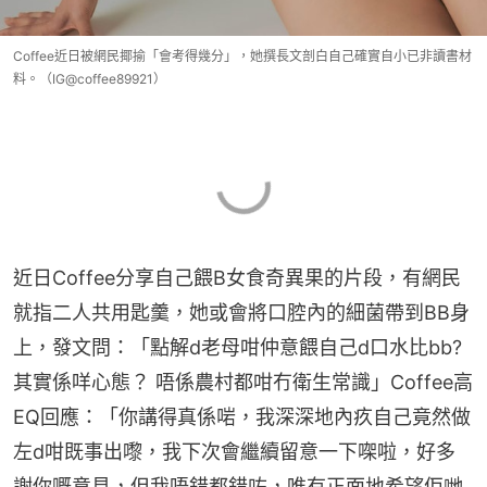
Coffee近日被網民揶揄「會考得幾分」，她撰長文剖白自己確實自小已非讀書材
料。（IG@coffee89921）
近日Coffee分享自己餵B女食奇異果的片段，有網民
就指二人共用匙羹，她或會將口腔內的細菌帶到BB身
上，發文問：「點解d老母咁仲意餵自己d口水比bb? 
其實係咩心態？ 唔係農村都咁冇衛生常識」Coffee高
EQ回應：「你講得真係啱，我深深地內疚自己竟然做
左d咁既事出嚟，我下次會繼續留意一下㗎啦，好多
謝你嘅意見，但我唔錯都錯咗，唯有正面地希望佢哋