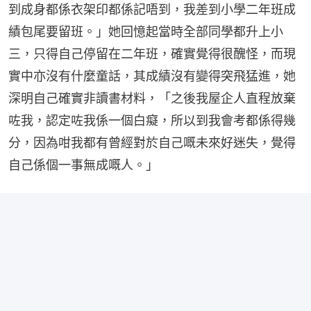
到成身都係衣架印都係記唔到，我差到小學二年班成
績包尾要留班。」她回憶起當時全部同學都升上小
三，只得自己停留在二年班，確實覺得很醜怪，而現
實中亦沒有什麼童話，其成績沒有變得突飛猛進，她
深明自己確實非讀書材料，「之後我屋企人直程放棄
咗我，認定咗我係一個白癡，所以到我會考都係得幾
分，因為咁我都有曾經對於自己嘅未來好迷失，覺得
自己係個一事無成嘅人。」