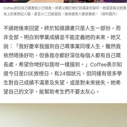
Coffee剖白自己讀書從小已很差，就算父親打她打到滿身衣架印，她還是無法把書
本上的東西記入腦，甚至小二已經留班，後來連家人都放棄她。（資料圖片）
不過她後來回望，終於知道讀書只是人生一部份，而
非全部，明白到學業成績並不能定義她的未來，她又
說：「我好慶幸我搵到自己嘅事業同埋人生，雖然我
依然唔係好叻，但係我亦都好深信每個人都有自己嘅
長處，希望你哋好似我咁一樣搵到。」Coffee表示知
道今日是DSE放榜日，有24個狀元，但同樣有很多學
生對自己成績不滿意及失望，或是對未來迷失，她希
望自己的文字，能幫助考生們不要太灰心。