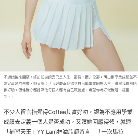
不過她後來回望，終於知道讀書只是人生一部份，而非全部，明白到學業成績並不
能定義她的未來，她又說：「我好慶幸我搵到自己嘅事業同埋人生，雖然我依然唔
係好叻，但係我亦都好深信每個人都有自己嘅長處，希望你哋好似我咁一樣搵
到。」
不少人留言指覺得Coffee其實好叻，認為不應用學業
成績去定義一個人是否成功，又讚她回應得體，就連
「補習天王」YY Lam林溢欣都留言：「一次馬拉