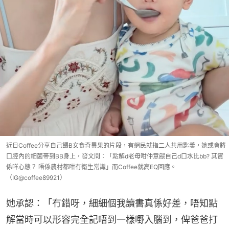
近日Coffee分享自己餵B女食奇異果的片段，有網民就指二人共用匙羹，她或會將
口腔內的細菌帶到BB身上，發文問：「點解d老母咁仲意餵自己d口水比bb? 其實
係咩心態？ 唔係農村都咁冇衛生常識」而Coffee就高EQ回應。
（IG@coffee89921）
她承認：「冇錯呀，細細個我讀書真係好差，唔知點
解當時可以形容完全記唔到一樣嘢入腦到，俾爸爸打