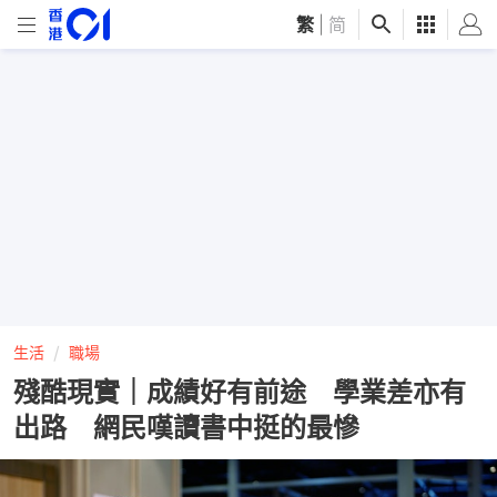
繁
|
简
生活
職場
殘酷現實｜成績好有前途 學業差亦有
出路 網民嘆讀書中挺的最慘