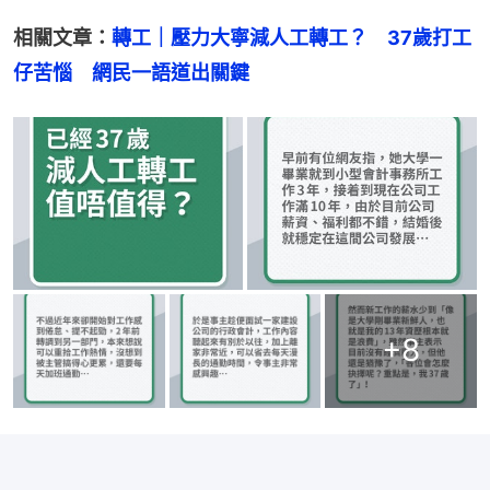
相關文章：
轉工｜壓力大寧減人工轉工？　37歲打工
仔苦惱　網民一語道出關鍵
+
8