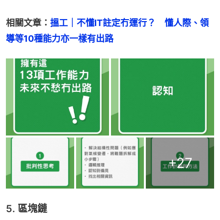
相關文章：
搵工｜不懂IT註定冇運行？　懂人際、領
導等10種能力亦一樣有出路
+
27
5. 區塊鏈