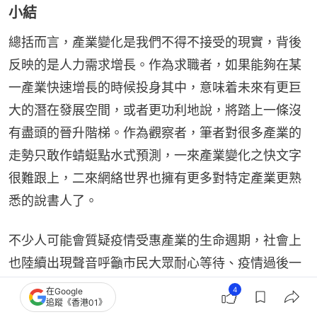
小結
總括而言，產業變化是我們不得不接受的現實，背後
反映的是人力需求增長。作為求職者，如果能夠在某
一產業快速增長的時候投身其中，意味着未來有更巨
大的潛在發展空間，或者更功利地說，將踏上一條沒
有盡頭的晉升階梯。作為觀察者，筆者對很多產業的
走勢只敢作蜻蜓點水式預測，一來產業變化之快文字
很難跟上，二來網絡世界也擁有更多對特定產業更熟
悉的說書人了。
不少人可能會質疑疫情受惠產業的生命週期，社會上
也陸續出現聲音呼籲市民大眾耐心等待、疫情過後一
切都會回復正常，曾經消失了工作機會也會重新出
4
在Google
追蹤《香港01》
現。疫情當然總會有一天成為歷史，但於筆者而言，