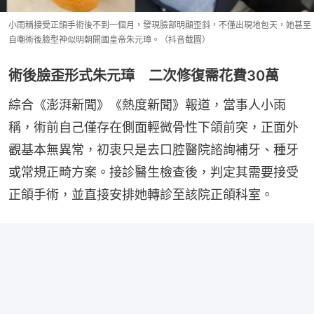
小雨稱接受正頜手術後不到一個月，發現臉部明顯歪斜，不僅出現地包天，她甚至
自嘲術後臉型神似明朝開國皇帝朱元璋。（抖音截圖）
術後臉歪形式朱元璋 二次修復需花費30萬
綜合《澎湃新聞》《熱度新聞》報道，當事人小雨
稱，術前自己僅存在側面輕微骨性下頜前突，正面外
觀基本無異常，初衷只是去口腔醫院諮詢補牙、種牙
或常規正畸方案。接診醫生檢查後，判定其需要接受
正頜手術，並直接安排她轉診至該院正頜科室。