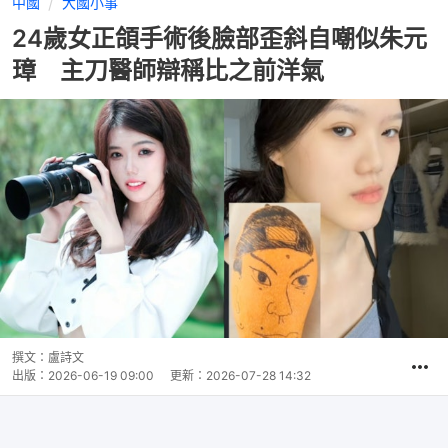
中國
大國小事
24歲女正頜手術後臉部歪斜自嘲似朱元
璋 主刀醫師辯稱比之前洋氣
撰文：
盧詩文
出版：
2026-06-19 09:00
更新：
2026-07-28 14:32