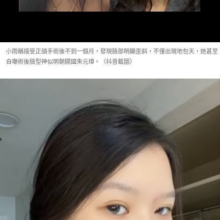
小雨稱接受正頜手術後不到一個月，發現臉部明顯歪斜，不僅出現地包天，她甚至
自嘲術後臉型神似明朝開國朱元璋。（抖音截圖）