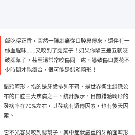
飯吃得正香，突然一陣劇痛從口腔裏傳來，還伴有一
絲血腥味……又咬到了腮幫子！如果你隔三差五就咬
破腮幫子，甚至還常常咬傷同一處，導致傷口要花不
少時間才能癒合，很可能是錯𬌗畸形！
錯𬌗畸形，指的是牙齒排列不齊，是世界衛生組織公
布的口腔三大疾病之一。統計顯示，目前錯𬌗畸形的
發病率在70%左右，其發病有遺傳因素，也有後天因
素。
它不光容易咬到腮幫子，其中症狀嚴重的牙頜面畸形