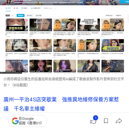
小雨亦將這位醫生的這番話和自身經歷用AI編成了歌曲並製作影片發佈到社交平
台。（B站截圖）
廣州一平治4S店突歇業 強推異地維修保養方案惹
議 千名車主維權
1
在Google
貴陽餐廳石桌斷裂女童臉受傷留疤 家長索賠老闆竟
追蹤《香港01》