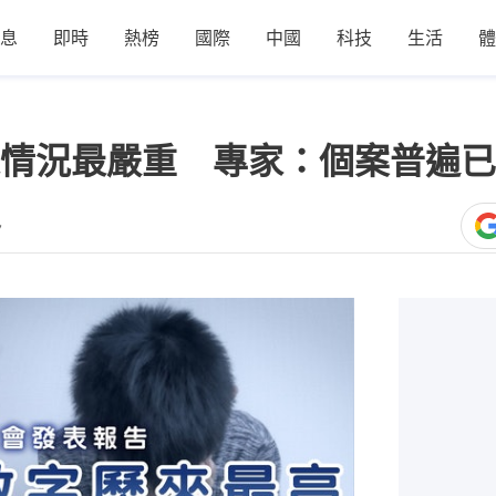
息
即時
熱榜
國際
中國
科技
生活
體
情況最嚴重 專家：個案普遍已
7