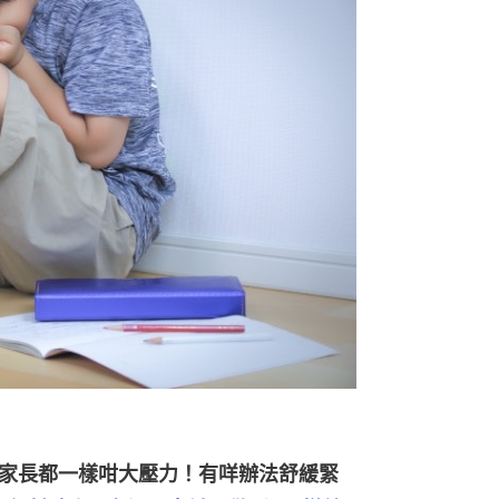
讀書，學生同家長都一樣咁大壓力！有咩辦法舒緩緊