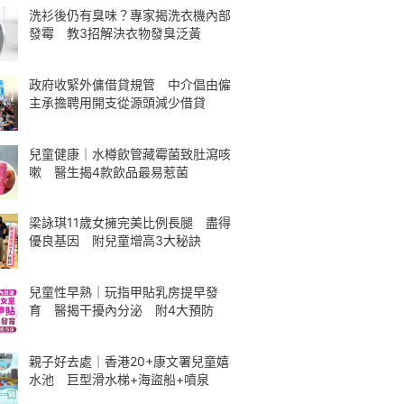
洗衫後仍有臭味？專家揭洗衣機內部
發霉 教3招解決衣物發臭泛黃
政府收緊外傭借貸規管 中介倡由僱
主承擔聘用開支從源頭減少借貸
兒童健康｜水樽飲管藏霉菌致肚瀉咳
嗽 醫生揭4款飲品最易惹菌
梁詠琪11歲女擁完美比例長腿 盡得
優良基因 附兒童增高3大秘訣
兒童性早熟｜玩指甲貼乳房提早發
育 醫揭干擾內分泌 附4大預防
親子好去處｜香港20+康文署兒童嬉
水池 巨型滑水梯+海盜船+噴泉