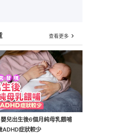
章
查看更多
：嬰兒出生後6個月純母乳餵哺
歲ADHD症狀較少