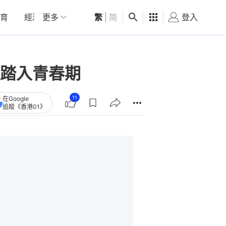
育
經濟
更多
01深圳
繁
觀點
|
简
健康
好食玩飛
登入
女
踏入青春期
11
在Google
追蹤《香港01》