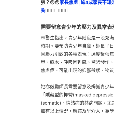
張？😣😣
家長焦慮│逾4成家長不知
夠
👈🏻👈🏻👈🏻👈🏻
需要留意青少年的壓力及異常表
林醫生指出，青少年階段是一段充滿
時期。要預防青少年自殺，師長平日
因壓力引致的各種表現︰過度緊張焦
暈、麻木、呼吸困難感、驚恐發作、
焦慮症、可能出現的抑鬱徵狀、物質
她亦鼓勵師長需要留意及辨識青少年
「隱藏型的抑鬱(masked depre
(somatic)、情緒病的共病問題
如有以上情況，應該及早介入，為學