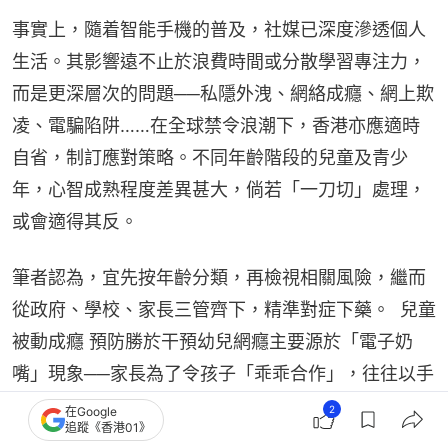
事實上，隨着智能手機的普及，社媒已深度滲透個人
生活。其影響遠不止於浪費時間或分散學習專注力，
而是更深層次的問題──私隱外洩、網絡成癮、網上欺
凌、電騙陷阱……在全球禁令浪潮下，香港亦應適時
自省，制訂應對策略。不同年齡階段的兒童及青少
年，心智成熟程度差異甚大，倘若「一刀切」處理，
或會適得其反。
筆者認為，宜先按年齡分類，再檢視相關風險，繼而
從政府、學校、家長三管齊下，精準對症下藥。  兒童
被動成癮 預防勝於干預幼兒網癮主要源於「電子奶
嘴」現象──家長為了令孩子「乖乖合作」，往往以手
機作誘餌換取片刻寧靜。然而，孩子看似「乖巧」的
2
在Google
追蹤《香港01》
背後，一顆尚未成熟的小腦袋正被電子畫面的閃光吸