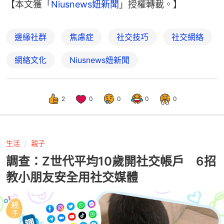
【本文獲「
Niusnews妞新聞
」授權轉載。】
邊緣社群
焦慮症
社交技巧
社交網絡
網絡文化
Niusnews妞新聞
2
0
0
0
0
生活
親子
調查：Z世代平均10歲開社交帳戶 6招
教小朋友安全用社交媒體