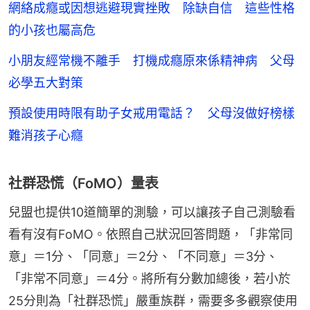
網絡成癮或因想逃避現實挫敗 除缺自信 這些性格
的小孩也屬高危
小朋友經常機不離手 打機成癮原來係精神病 父母
必學五大對策
預設使用時限有助子女戒用電話？ 父母沒做好榜樣
難消孩子心癮
社群恐慌（FoMO）量表
兒盟也提供10道簡單的測驗，可以讓孩子自己測驗看
看有沒有FoMO。依照自己狀況回答問題，「非常同
意」＝1分、「同意」＝2分、「不同意」＝3分、
「非常不同意」＝4分。將所有分數加總後，若小於
25分則為「社群恐慌」嚴重族群，需要多多觀察使用