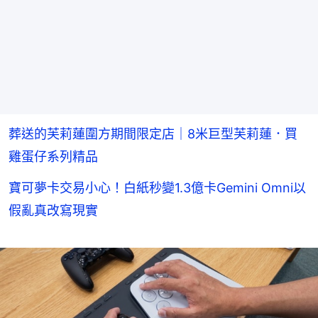
葬送的芙莉蓮圍方期間限定店｜8米巨型芙莉蓮．買
雞蛋仔系列精品
寶可夢卡交易小心！白紙秒變1.3億卡Gemini Omni以
假亂真改寫現實