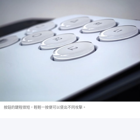
按鈕的鍵程很短，輕輕一按便可以使出不同攻擊。