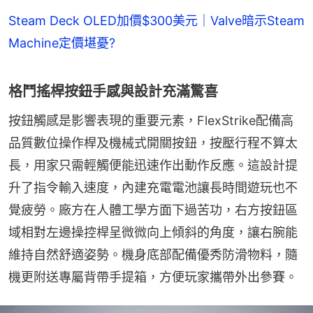
Steam Deck OLED加價$300美元｜Valve暗示Steam
Machine定價堪憂?
格鬥搖桿按鈕手感與設計充滿驚喜
按鈕觸感是影響表現的重要元素，FlexStrike配備高
品質數位操作桿及機械式開關按鈕，按壓行程不算太
長，用家只需輕觸便能迅速作出動作反應。這設計提
升了指令輸入速度，內建充電電池讓長時間遊玩也不
覺疲勞。廠方在人體工學方面下過苦功，右方按鈕區
域相對左邊操控桿呈微微向上傾斜的角度，讓右腕能
維持自然舒適姿勢。機身底部配備優秀防滑物料，隨
機更附送專屬背帶手提箱，方便玩家攜帶外出參賽。