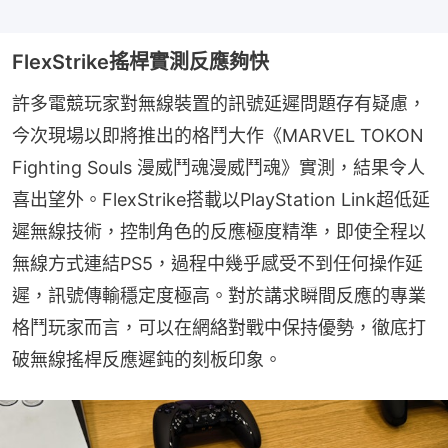
FlexStrike搖桿實測反應夠快
許多電競玩家對無線裝置的訊號延遲問題存有疑慮，
今次現場以即將推出的格鬥大作《MARVEL TOKON 
Fighting Souls 漫威鬥魂漫威鬥魂》實測，結果令人
喜出望外。FlexStrike搭載以PlayStation Link超低延
遲無線技術，控制角色的反應極度精準，即使全程以
無線方式連結PS5，過程中幾乎感受不到任何操作延
遲，訊號傳輸穩定度極高。對於講求瞬間反應的專業
格鬥玩家而言，可以在網絡對戰中保持優勢，徹底打
破無線搖桿反應遲鈍的刻板印象。