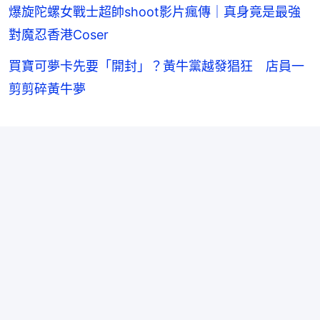
爆旋陀螺女戰士超帥shoot影片瘋傳｜真身竟是最強
對魔忍香港Coser
買寶可夢卡先要「開封」？黃牛黨越發猖狂 店員一
剪剪碎黃牛夢