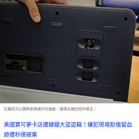
在機底可以隨時更換搖杆的擋板，選擇合適的控杆模式。
美國寶可夢卡店遭鏈鋸大盜盜竊！嫌犯現場割傷留血
跡遭秒速破案