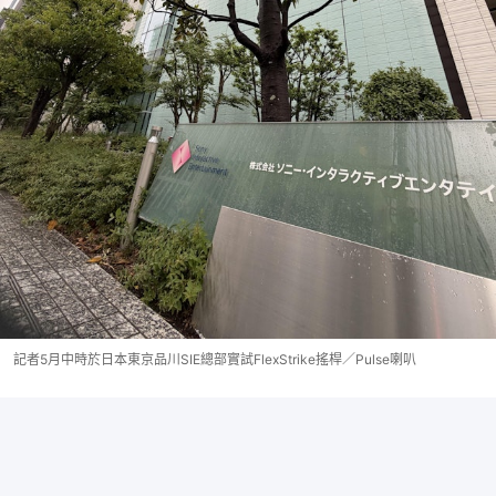
記者5月中時於日本東京品川SIE總部實試FlexStrike搖桿／Pulse喇叭