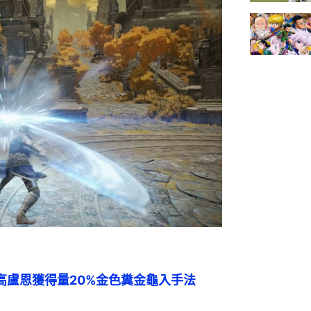
｜提高盧恩獲得量20%金色糞金龜入手法