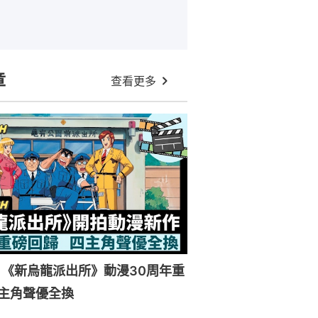
章
查看更多
《新烏龍派出所》動漫30周年重
主角聲優全換