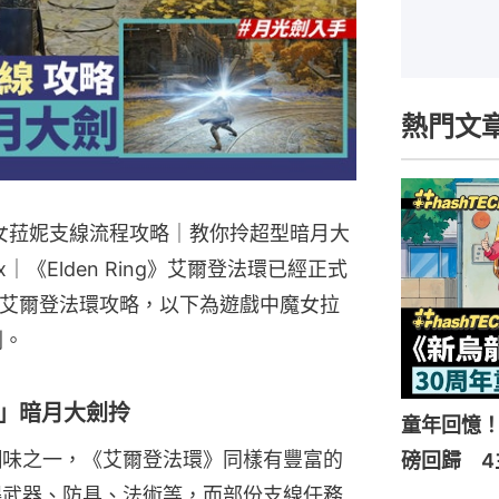
熱門文
略｜魔女菈妮支線流程攻略｜教你拎超型暗月大
x｜《Elden Ring》艾爾登法環已經正式
有艾爾登法環攻略，以下為遊戲中魔女拉
劍。
劍」暗月大劍拎
童年回憶！
醐味之一，《艾爾登法環》同樣有豐富的
磅回歸 4
得武器、防具、法術等，而部份支線任務