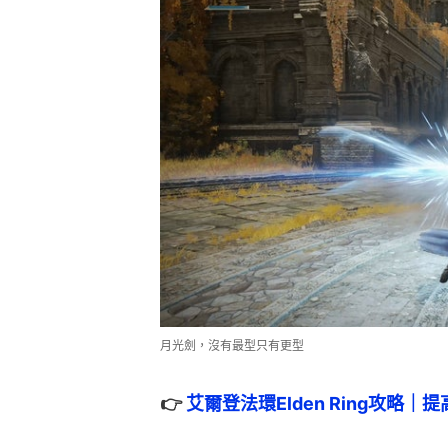
月光劍，沒有最型只有更型
👉 
艾爾登法環Elden Ring攻略