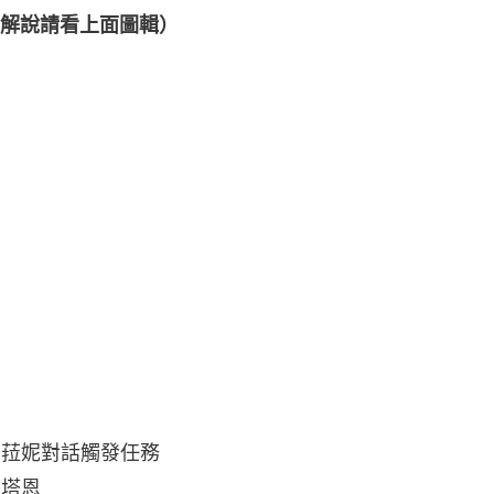
解說請看上面圖輯）
和菈妮對話觸發任務
拉塔恩