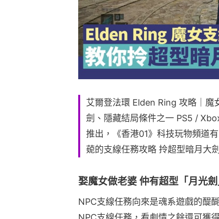
艾爾登法環 Elden Ring 攻
劍、隱藏結局條件之一 PS5 / Xbo
推出，《香港01》科技玩物頻道
𦲁的支線任務攻略 拎超型暗月大
娶魔女做老婆 仲有超型「月光
NPC支線任務向來是魂系遊戲的醍
NPC支線任務，看劇情之餘還可獲