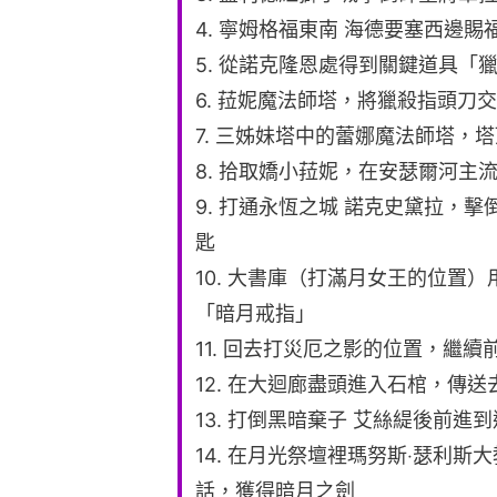
4. 寧姆格福東南 海德要塞西邊賜
5. 從諾克隆恩處得到關鍵道具「
6. 菈妮魔法師塔，將獵殺指頭刀
7. 三姊妹塔中的蕾娜魔法師塔，
8. 拾取嬌小菈妮，在安瑟爾河主
9. 打通永恆之城 諾克史黛拉，
匙
10. 大書庫（打滿月女王的位置
「暗月戒指」
11. 回去打災厄之影的位置，繼
12. 在大迴廊盡頭進入石棺，傳送
13. 打倒黑暗棄子 艾絲緹後前進
14. 在月光祭壇裡瑪努斯‧瑟利
話，獲得暗月之劍