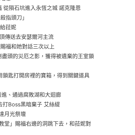
福 從隕石坑進入永恆之城 諾克隆恩
獵殺指頭刀」
交給菈妮
塔頂傳送去安瑟爾河主流
流賜福和她對話三次以上
擊倒盡頭的災厄之影，獲得被遺棄的王室鎖
）用鎖匙打開房裡的寶箱，得到關鍵道具
續前進、通過腐敗湖和大迴廊
去打Boss黑暗棄子 艾絲緹
到達月光祭壇
斯大教堂」賜福右邊的洞跳下去，和菈妮對