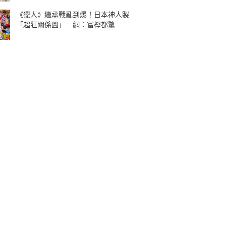
《獵人》繼承戰亂到爆！日本神人製
「超狂關係圖」 網：冨樫都驚