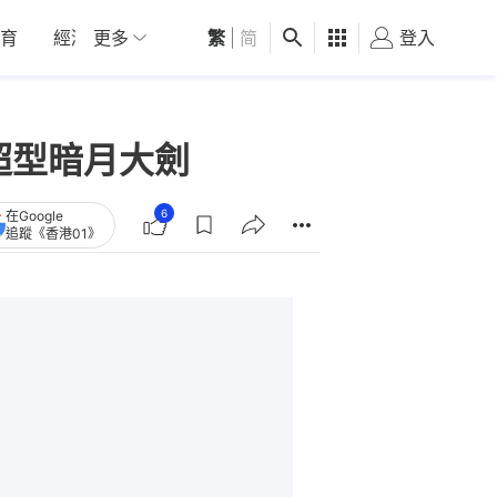
育
經濟
更多
01深圳
繁
觀點
|
简
健康
好食玩飛
登入
女
拎超型暗月大劍
6
在Google
追蹤《香港01》