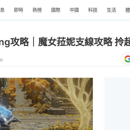
息
即時
熱榜
國際
中國
科技
生活
體
 Ring攻略｜魔女菈妮支線攻略 
51