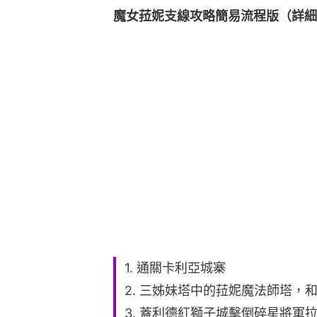
魔女菈妮支線攻略簡易流程版（詳細
1. 通關卡利亞城寨
2. 三姊妹塔中的菈妮魔法師塔，
3. 蓋利德紅獅子城擊倒碎星將軍