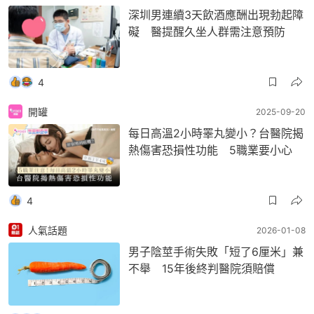
深圳男連續3天飲酒應酬出現勃起障
礙 醫提醒久坐人群需注意預防
4
開罐
2025-09-20
每日高溫2小時睪丸變小？台醫院揭
熱傷害恐損性功能 5職業要小心
4
人氣話題
2026-01-08
男子陰莖手術失敗「短了6厘米」兼
不舉 15年後終判醫院須賠償