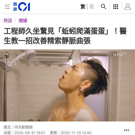
繁
|
简
熱話
開罐
工程師久坐驚見「蚯蚓爬滿蛋蛋」！醫
生教一招改善精索靜脈曲張
撰文：
中天新聞網
出版：
2025-09-21 19:01
更新：
2025-11-25 12:40