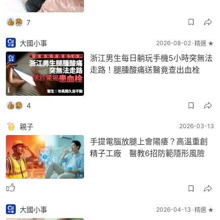
7
大國小事
2026-08-02
精選 ★
浙江男生每日躺玩手機5小時突無法
走路！腿腫酸痛送醫竟查出血栓
4
親子
2026-03-13
手提電腦放腿上會陽痿？高溫重創
精子工廠 醫教6招防範隱形風險
大國小事
2026-04-13
精選 ★