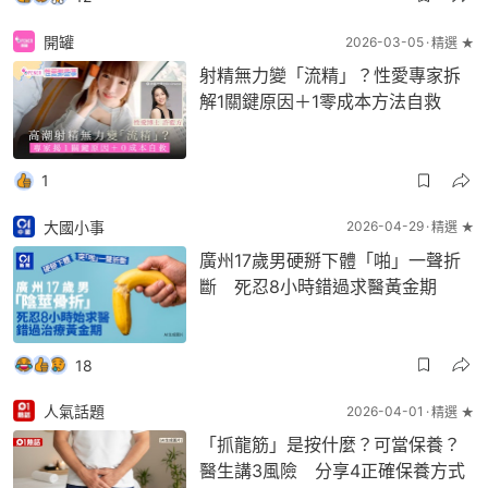
開罐
2026-03-05
精選 ★
射精無力變「流精」？性愛專家拆
解1關鍵原因＋1零成本方法自救
1
大國小事
2026-04-29
精選 ★
廣州17歲男硬掰下體「啪」一聲折
斷 死忍8小時錯過求醫黃金期
18
人氣話題
2026-04-01
精選 ★
「抓龍筋」是按什麼？可當保養？
醫生講3風險 分享4正確保養方式