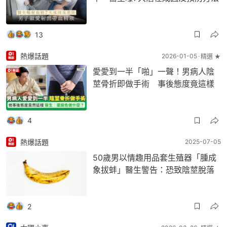
13
熱爆話題
2026-01-05
精選 ★
愛愛到一半「啪」一聲！男病人陰
莖骨折即做手術 事後態度竟這樣
4
熱爆話題
2025-07-05
50歲男以情趣用品套生殖器「腫成
象拔蚌」醫生警告：恐致陰莖脫落
2