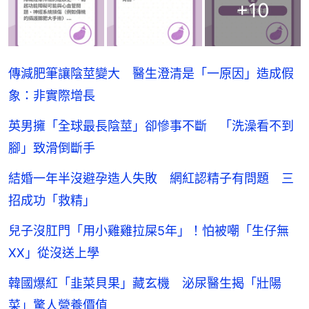
+
10
傳減肥筆讓陰莖變大 醫生澄清是「一原因」造成假
象：非實際增長
英男擁「全球最長陰莖」卻慘事不斷 「洗澡看不到
腳」致滑倒斷手
結婚一年半沒避孕造人失敗 網紅認精子有問題 三
招成功「救精」
兒子沒肛門「用小雞雞拉屎5年」！怕被嘲「生仔無
XX」從沒送上學
韓國爆紅「韭菜貝果」藏玄機 泌尿醫生揭「壯陽
菜」驚人營養價值