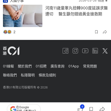
大國小事
2026-03-26
精選 ★
河南11歲童睾丸扭轉900度延誤求醫
遭切 醫生籲勿錯過黃金搶救期
2
01線報
關於我們
01招聘
廣告查詢
01App
常見問題
聯絡我們
私隱聲明
條款及細則
香港01有限公司版權所有 ©
2026
4
在Google