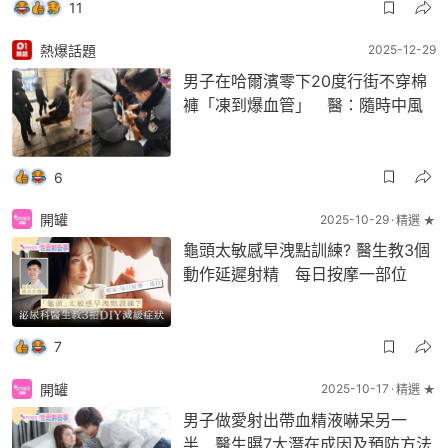
11
熱爆話題
2025-12-29
男子在哈爾濱零下20度行街不穿棉
褲「凍到爆血管」 醫：隨時中風
6
開罐
2025-10-29
精選 ★
龜頭太敏感早洩點訓練? 醫生教3個
動作延遲射精 每日按摩一部位
7
開罐
2025-10-17
精選 ★
男子做愛射出帶血精液嚇呆另一
半 醫生曝7大潛在成因及預防方法