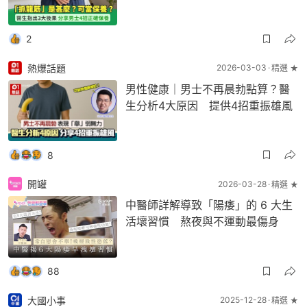
2
熱爆話題
2026-03-03
精選 ★
男性健康｜男士不再晨勃點算？醫
生分析4大原因 提供4招重振雄風
8
開罐
2026-03-28
精選 ★
中醫師詳解導致「陽痿」的 6 大生
活壞習慣 熬夜與不運動最傷身
88
大國小事
2025-12-28
精選 ★