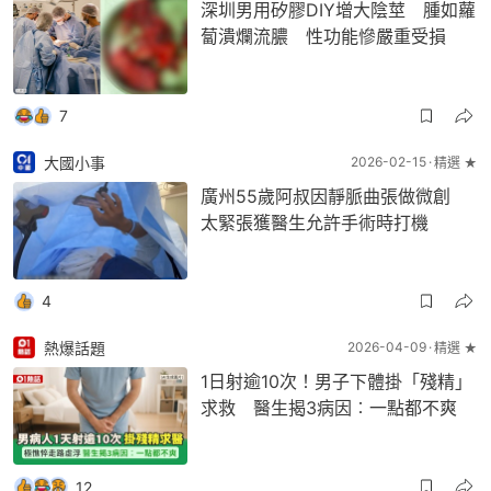
深圳男用矽膠DIY增大陰莖 腫如蘿
蔔潰爛流膿 性功能慘嚴重受損
7
大國小事
2026-02-15
精選 ★
廣州55歲阿叔因靜脈曲張做微創
太緊張獲醫生允許手術時打機
4
熱爆話題
2026-04-09
精選 ★
1日射逾10次！男子下體掛「殘精」
求救 醫生揭3病因︰一點都不爽
12