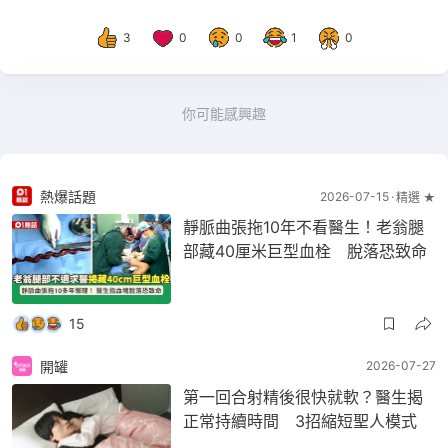
3
0
0
1
0
你可能感興趣
熱爆話題
2026-07-15
精選 ★
靜脈曲張拖10年不看醫生！老翁腿
部藏40厘米巨型血栓 脫落恐致命
15
開罐
2026-07-27
第一回合射精後很快就軟？醫生揭
正常持續時間 3招縮短聖人模式