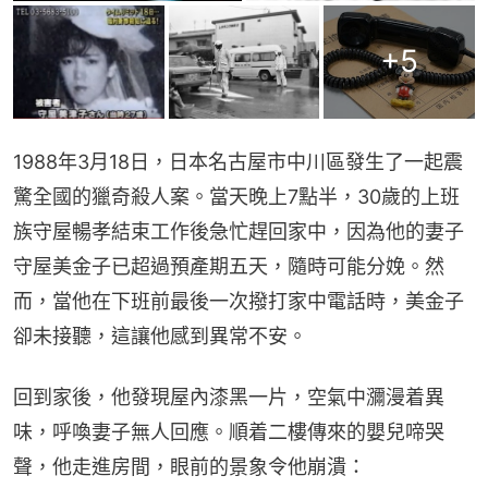
+
5
1988年3月18日，日本名古屋市中川區發生了一起震
驚全國的獵奇殺人案。當天晚上7點半，30歲的上班
族守屋暢孝結束工作後急忙趕回家中，因為他的妻子
守屋美金子已超過預產期五天，隨時可能分娩。然
而，當他在下班前最後一次撥打家中電話時，美金子
卻未接聽，這讓他感到異常不安。
回到家後，他發現屋內漆黑一片，空氣中瀰漫着異
味，呼喚妻子無人回應。順着二樓傳來的嬰兒啼哭
聲，他走進房間，眼前的景象令他崩潰：