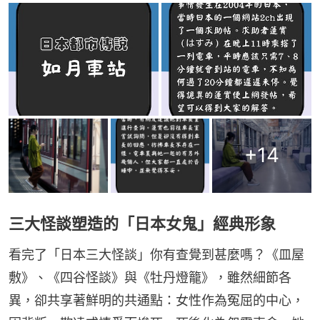
+
14
三大怪談塑造的「日本女鬼」經典形象
看完了「日本三大怪談」你有查覺到甚麼嗎？《皿屋
敷》、《四谷怪談》與《牡丹燈籠》，雖然細節各
異，卻共享著鮮明的共通點：女性作為冤屈的中心，