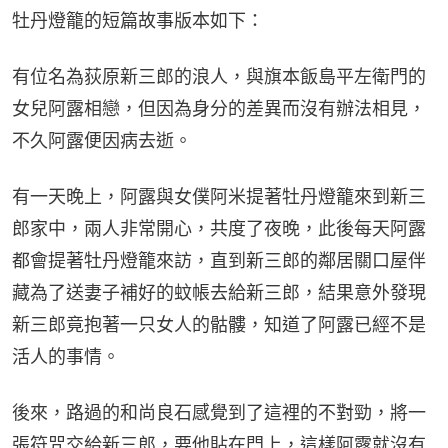
牡丹燈籠的短篇故事版本如下：
有位名為荻原新三郎的浪人，與旗本飯島平左衛門的
女兒阿露相戀，但因為身分的差異而沒有辦法相見，
不久阿露便因病去逝。
有一天晚上，阿露與女僕阿米提著牡丹燈籠來到新三
郎家中，兩人非常開心，共度了夜晚，此後每天阿露
都會提著牡丹燈籠來訪，直到新三郎的鄰居關口屋伴
藏為了送妻子補好的蚊帳去給新三郎，結果意外發現
新三郎竟抱著一只女人的骷髏，知道了阿露已經不是
活人的事情。
後來，路過的和尚良石感覺到了這裡的不對勁，將一
張符咒交給新三郎，要他貼在門上，這樣阿露就沒有