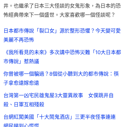
井。也繼承了日本三大怪談的女鬼形象，為日本的恐
怖經典帶來下一個盛世。大家喜歡哪一個怪談呢？
日本都市傳說「裂口女」源於整形恐懼？今天變可愛
美麗不再恐怖
《我所看見的未來》多次講中恐怖災難「10大日本都
市傳說」惹熱議
你曾被哪一個騙過？8個從小聽到大的都市傳說：筷
子拿愈遠嫁愈遠
台灣第一凶宅民雄鬼屋3大靈異故事 女僕跳井自
殺、日軍互相殘殺
台網紅闖美國「十大鬧鬼酒店」三更半夜怪事連連
網民睇到心慌慌