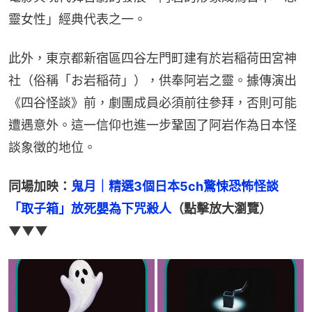
靈女性」經典代表之一。
此外，東京都新宿區四谷左門町建有於岩稲荷田宮神
社（俗稱「お岩稲荷」），供奉阿岩之靈。據傳演出
《四谷怪談》前，劇團成員必須前往參拜，否則可能
遭遇意外。這一信仰也進一步鞏固了阿岩作為日本怪
談象徵的地位。
同場加映：
鬼月｜精選3個日本5ch驚悚恐怖怪談　
「取子箱」放死嬰為下咒殺人
（點擊放大瀏覽）
▼▼▼