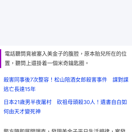
電話聽筒竟被塞入美金子的腹腔，原本胎兒所在的位
置，聽筒上還掛着一個米奇鑰匙圈。
殺害同事後7次整容！松山陪酒女郎殺害事件 諜對諜
逃亡長達15年
日本21歲男半夜屠村 砍祖母頭殺30人！遺書自白如
何由天才變死神
警方隨即展開調查，發現美金子平日生活規律，案發