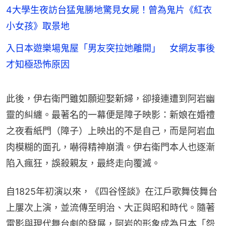
4大學生夜訪台猛鬼勝地驚見女屍！曾為鬼片《紅衣
小女孩》取景地
入日本遊樂場鬼屋「男友突拉她離開」 女網友事後
才知極恐怖原因
此後，伊右衛門雖如願迎娶新婦，卻接連遭到阿岩幽
靈的糾纏。最著名的一幕便是障子映影：新娘在婚禮
之夜看紙門（障子）上映出的不是自己，而是阿岩血
肉模糊的面孔，嚇得精神崩潰。伊右衛門本人也逐漸
陷入瘋狂，誤殺親友，最終走向覆滅。
自1825年初演以來，《四谷怪談》在江戶歌舞伎舞台
上屢次上演，並流傳至明治、大正與昭和時代。隨著
電影與現代舞台劇的發展，阿岩的形象成為日本「怨