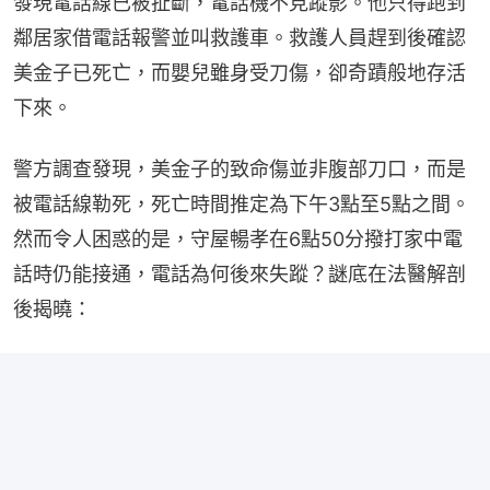
發現電話線已被扯斷，電話機不見蹤影。他只得跑到
鄰居家借電話報警並叫救護車。救護人員趕到後確認
美金子已死亡，而嬰兒雖身受刀傷，卻奇蹟般地存活
下來。
警方調查發現，美金子的致命傷並非腹部刀口，而是
被電話線勒死，死亡時間推定為下午3點至5點之間。
然而令人困惑的是，守屋暢孝在6點50分撥打家中電
話時仍能接通，電話為何後來失蹤？謎底在法醫解剖
後揭曉：