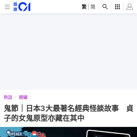
繁
|
简
熱話
開罐
鬼節｜日本3大最著名經典怪談故事 貞
子的女鬼原型亦藏在其中