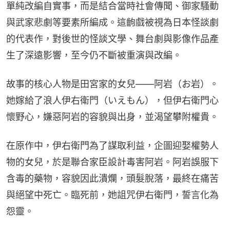
單純改編自實事，而是結合當時社會傳聞、御家騷動
與武家悲劇等要素所編成。這齣戲被視為日本怪談劇
的代表作，對後世的怪談文學、舞台劇與影像作品產
生了深遠影響，至今仍不斷被重演與改編。
故事的核心人物是田宮家的女兒——阿岩（お岩）。
她嫁給了浪人伊右衛門（いえもん），但伊右衛門心
懷野心，嫌惡阿岩的容貌與出身，並渴望攀附權貴。
在原作中，伊右衛門為了謀取利益，企圖迎娶權勢人
物的女兒，於是聯合家臣設計毒害阿岩。阿岩誤服下
含毒的藥物，容貌因此潰爛，頭髮脫落，最終在痛苦
與絕望中死亡。臨死前，她詛咒伊右衛門，誓言化為
怨靈。