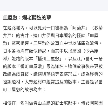
皿屋敷：爛老闆造的孽
在姬路城內，可以見到一口被稱為「阿菊井」（お菊
井戸）的古井，這口井便與日本著名的怪談「皿屋
敷」緊密相連。皿屋敷的故事自中世以降廣為流傳，
日本各地均有類似傳說，而其中以播磨國（今兵庫
縣）姬路的版本「播州皿屋敷」，以及江戶番町一帶
的版本「番町皿屋敷」最為知名。這個故事後來更被
改編為歌舞伎、講談與落語等表演形式，成為經典的
怪談題材，大眾題材中經常提及的版本，主要是以番
町皿屋敷的故事為主：
相傳在一名叫做青山主膳的武士宅邸中，侍女阿菊因