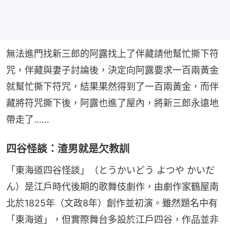
無法進門找新三郎的阿露找上了伴藏請他幫忙撕下符
咒，伴藏與妻子討論後，決定向阿露要求一百兩黃金
就幫忙撕下符咒，結果果然得到了一百兩黃金，而伴
藏將符咒撕下後，阿露也進了屋內，將新三郎永遠地
帶走了……
四谷怪談：渣男就是欠教訓
「東海道四谷怪談」（とうかいどう よつや かいだ
ん）是江戶時代後期的歌舞伎劇作，由劇作家鶴屋南
北於1825年（文政8年）創作並初演。雖然題名中有
「東海道」，但實際舞台多設於江戶四谷，作品並非