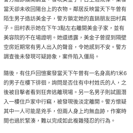
當天卻未收回陽台上的衣物。鄰居反映當天下午曾有
陌生男子造訪美金子，警方鎖定她的直銷朋友田村真
子。田村表示她在下午3點左右離開美金子家，並有
美容院的不在場證明。她還透露，美金子曾提到隔壁
空房近期常有男人出入的聲音，令她感到不安。警方
調查後未發現可疑跡象，案件陷入僵局。
隨後，有住戶回憶案發當天下午曾有一名身高約1米6
的男子在樓下徘徊，詢問是否住有中村姓氏的人，之
後被目擊者看到狂奔逃離現場。另一名男子則試圖潛
入一樓住戶家中行竊，被發現後淡定離開。警方懷疑
其中一人可能是兇手，但兩人身上均無血跡，作案時
間也過於緊湊，難以完成如此複雜殘忍的行為。