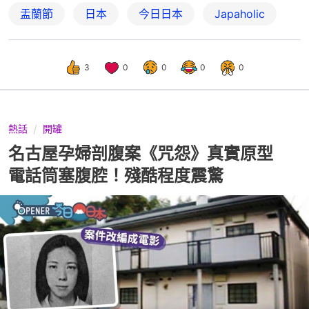
盂蘭節
日本
今日日本
Japaholic
3
0
0
0
0
熱話
開罐
名古屋孕婦剖腹案《咒怨》真實原型
電話筒塞腹腔！殘酷程度震驚