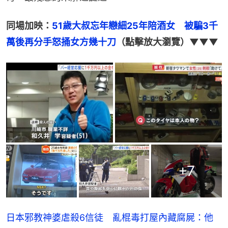
同場加映：
51歲大叔忘年戀細25年陪酒女　被騙3千
萬後再分手怒捅女方幾十刀
（點擊放大瀏覽）▼▼▼
+
7
日本邪教神婆虐殺6信徒 亂棍毒打屋內藏腐屍：他