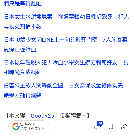
們只是等待甦醒
日本女生水泥埋屍案 慘遭禁錮41日性虐致死 犯人
母親竟知情不報
日本16歲少女因LINE上一句話殺死閨密 7人施暴棄
屍深山極冷血
日本最年輕殺人犯！冷血小學女生鎅刀刺死好友 長
相曝光竟成網紅
白雪公主殺人案轟動全國 日女為保險金殺兩親夫
餵藥刀捅再溺斃
【本文獲「
Goody25
」授權轉載。】
26
在Google
追蹤《香港01》