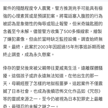
案件的殘酷程度令人震驚，警方推測兇手可能具有極
強的心理素質或是預謀犯案。將電話塞入腹腔的行為
被認為是象徵性的侮辱或阻止報警，但米奇鑰匙圈的
含義至今未解。儘管警方收集了500多條線索，繪製
了嫌犯畫像，但由於當時缺乏監控設備，調查始終無
果。最終，此案於2003年因超過15年刑事追訴期而被
終止調查，成為永久懸案。
倖存的嬰兒後來被父親帶往夏威夷生活，遠離媒體騷
擾。這個孩子或許永遠無法知道，在他出生的那一
天，母親經歷了怎樣的地獄般噩夢。這起案件不僅震
撼了日本社會，也成為後續恐怖文化作品如《咒怨》
等的靈感來源之一，至今仍被視為日本犯罪史上最離
奇、最殘忍的未解之謎之一。