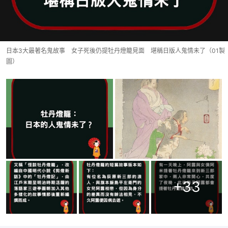
日本3大最著名鬼故事 女子死後仍提牡丹燈籠見面 堪稱日版人鬼情未了（01製
圖）
+
33