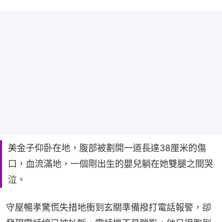
美金子仰卧在地，腹部被劃開一道長達38厘米的傷
口，血流滿地，一個剛出生的嬰兒躺在她雙腿之間哭
泣。
守屋暢孝驚慌失措地衝到玄關準備撥打電話報警，卻