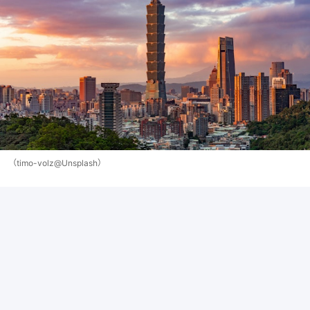
（timo-volz@Unsplash）