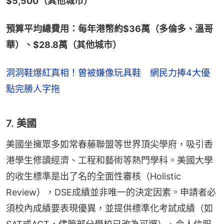
$5,500（其他城市）
預算平均總費用：每年港幣約$36萬（多倫多、溫哥
華）、$28.8萬（其他城市）
洞洞鞋爆紅真相！曾被嫌像玩具鞋 網民力捧4大優
點完勝人字拖
7. 美國
美國坐擁眾多如常春藤聯盟等世界頂尖學府，吸引香
港學生修讀經濟、工程和藝術等熱門學科。美國大學
的收生標準是出了名的全面性審核（Holistic 
Review），DSE成績並非唯一的決定因素。申請者必
須校內成績要表現優異，並提供標準化考試成績（如