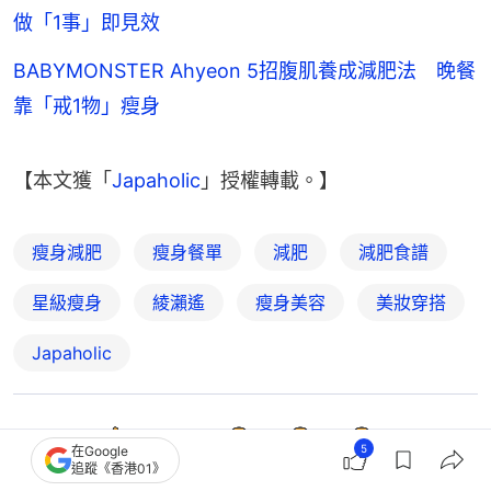
做「1事」即見效
BABYMONSTER Ahyeon 5招腹肌養成減肥法 晚餐
靠「戒1物」瘦身
【本文獲「
Japaholic
」授權轉載。】
瘦身減肥
瘦身餐單
減肥
減肥食譜
星級瘦身
綾瀨遙
瘦身美容
美妝穿搭
Japaholic
3
0
0
0
0
5
在Google
追蹤《香港01》