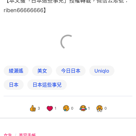
【本文獲「日本這些事兒」授權轉載，微信公眾號：
riben66666666】
綾瀨遙
美女
今日日本
Uniqlo
日本
日本這些事兒
3
1
0
1
0
女生
美容手帳