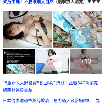
架乃由羅：不要破壞大自然
（點擊放大瀏覽）▼▼▼
+
13
18歲新人大野愛實5秒回眸片爆紅！狂吸840萬瀏覽
網民封神級美貌
日本偶像遭恐怖粉絲欺凌 壓力過大致當場嘔吐 為