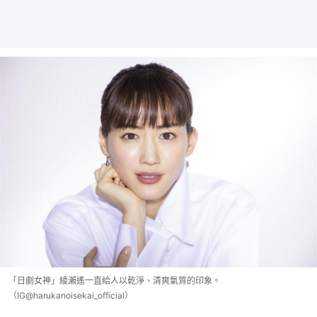
「日劇女神」綾瀨遙一直給人以乾淨、清爽氣質的印象。
（IG@harukanoisekai_official）