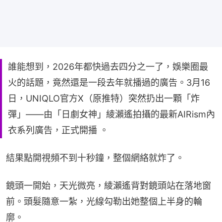
誰能想到，2026年都快過去四分之一了，娛樂圈最
火的話題，竟然還是一段去年就播過的廣告。3月16
日，UNIQLO官方X（原推特）突然扔出一顆「炸
彈」——由「日劇女神」綾瀨遙拍攝的最新AIRism內
衣系列廣告，正式開播 。
結果點開視頻不到十秒鐘，整個網絡就炸了。
鏡頭一開始，天光微亮，綾瀨遙背對鏡頭站在落地窗
前。頭髮隨意一紮，光線勾勒出她整個上半身的輪
廓。