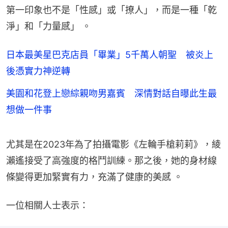
第一印象也不是「性感」或「撩人」，而是一種「乾
淨」和「力量感」 。
日本最美星巴克店員「畢業」5千萬人朝聖 被炎上
後憑實力神逆轉
美園和花登上戀綜親吻男嘉賓 深情對話自曝此生最
想做一件事
尤其是在2023年為了拍攝電影《左輪手槍莉莉》，綾
瀨遙接受了高強度的格鬥訓練。那之後，她的身材線
條變得更加緊實有力，充滿了健康的美感 。
一位相關人士表示：