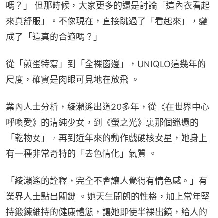
嗎？」 但那時候，大家更多的還是討論「這內衣看起
來真舒服」。不像現在，直接跳過了「看起來」，變
成了「這真的合適嗎？」
從「煎蛋特寫」到「全裸窗邊」，UNIQLO這幾年的
尺度，確實是肉眼可見地在放飛 。
業內人士分析，綾瀨遙出道20多年，從《在世界中心
呼喚愛》的清純少女，到《螢之光》裏那個邋遢的
「乾物女」，再到近年來的動作戲硬核女星，她身上
有一種非常奇特的「去色情化」氣質 。
「綾瀨遙的詮釋，完全不會讓人覺得有情色感。」有
業界人士點出關鍵 。她天生開朗的性格，加上常年堅
持鍛鍊維持的健康體態，讓她即使半裸出鏡，給人的