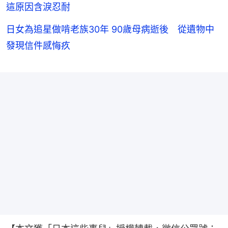
這原因含淚忍耐
日女為追星做啃老族30年 90歲母病逝後 從遺物中
發現信件感悔疚