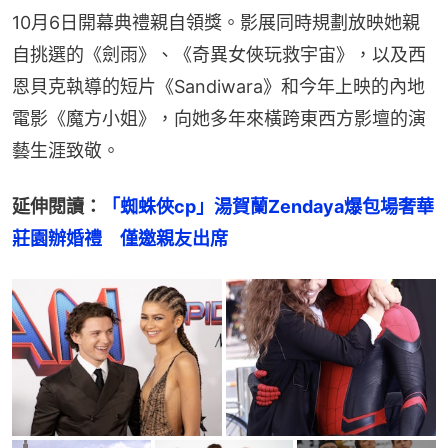
10月6日開幕典禮親自領獎。影展同時規劃放映她親
自挑選的《劍雨》、《奇異女俠玩救宇宙》，以及西
恩貝克執導的短片《Sandiwara》和今年上映的內地
電影《魔方小姐》，向她多年來橫跨東西方影壇的演
藝生涯致敬。
延伸閱讀：
「蜘蛛俠cp」湯賀蘭Zendaya爆包場奢華
莊園辦婚禮　僅邀親友出席