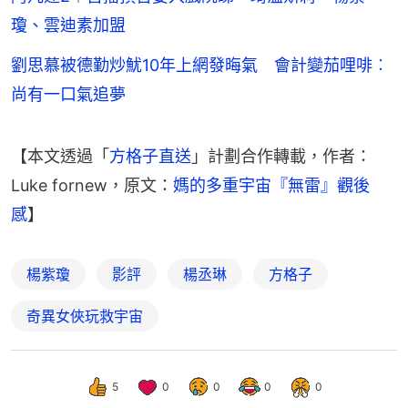
瓊、雲迪素加盟
劉思慕被德勤炒魷10年上網發晦氣 會計變茄哩啡︰
尚有一口氣追夢
【本文透過「
方格子直送
」計劃合作轉載，作者：
Luke fornew，原文：
媽的多重宇宙『無雷』觀後
感
】
楊紫瓊
影評
楊丞琳
方格子
奇異女俠玩救宇宙
5
0
0
0
0