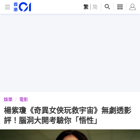
繁
|
简
娛樂
電影
楊紫瓊《奇異女俠玩救宇宙》無劇透影
評！腦洞大開考驗你「悟性」