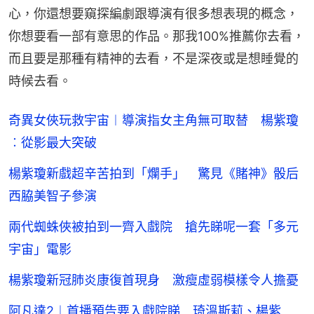
心，你還想要窺探編劇跟導演有很多想表現的概念，
你想要看一部有意思的作品。那我100%推薦你去看，
而且要是那種有精神的去看，不是深夜或是想睡覺的
時候去看。
奇異女俠玩救宇宙︱導演指女主角無可取替 楊紫瓊
︰從影最大突破
楊紫瓊新戲超辛苦拍到「爛手」 驚見《賭神》骰后
西脇美智子參演
兩代蜘蛛俠被拍到一齊入戲院 搶先睇呢一套「多元
宇宙」電影
楊紫瓊新冠肺炎康復首現身 激瘦虛弱模樣令人擔憂
阿凡達2︱首播預告要入戲院睇 琦溫斯莉、楊紫