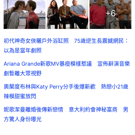
+
6
初代神奇女俠曬戶外浴缸照 75歲逆生長震撼網民：
以為是當年劇照
Ariana Grande新歌MV暴瘦模樣惹議 宣佈辭演音樂
劇暫離大眾視野
奧蘭度布林與Katy Perry分手後爆新歡 熱戀小21歲
辣模甜蜜放閃
妮歌潔曼離婚後傳新戀情 意大利約會神秘富商 男
方驚人身份曝光