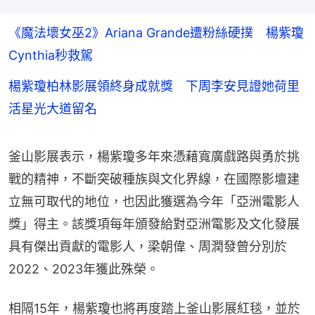
《魔法壞女巫2》Ariana Grande遭粉絲硬撲 楊紫瓊
Cynthia秒救駕
楊紫瓊柏林影展領終身成就獎 下周李安見證她荷里
活星光大道留名
釜山影展表示，楊紫瓊多年來憑藉寬廣戲路與勇於挑
戰的精神，不斷突破種族與文化界線，在國際影壇建
立無可取代的地位，也因此獲選為今年「亞洲電影人
獎」得主。該獎項每年頒發給對亞洲電影及文化發展
具有傑出貢獻的電影人，梁朝偉、周潤發曾分別於
2022、2023年獲此殊榮。
相隔15年，楊紫瓊也將再度踏上釜山影展紅毯，並於