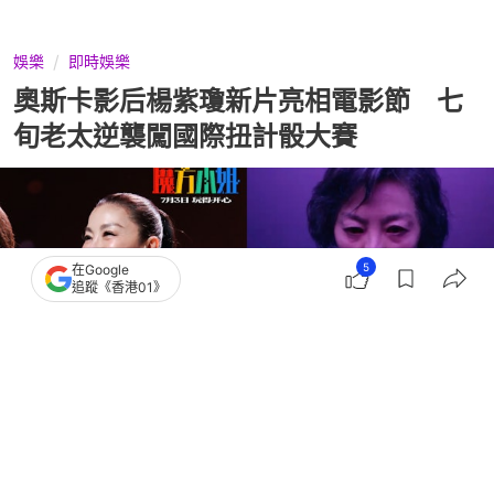
娛樂
即時娛樂
奧斯卡影后楊紫瓊新片亮相電影節 七
旬老太逆襲闖國際扭計骰大賽
5
在Google
追蹤《香港01》
撰文：
亞瑟
出版：
2026-06-16 12:15
更新：
2026-06-17 18:35