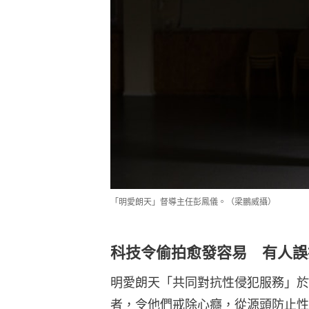
「明愛朗天」督導主任彭鳳儀。（梁鵬威攝）
科技令偷拍愈發容易 有人誤
明愛朗天「共同對抗性侵犯服務」於
者，令他們戒除心癮，從源頭防止性