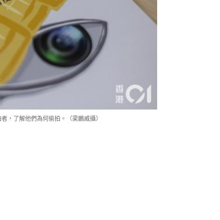
拍者，了解他們為何偷拍。（梁鵬威攝）