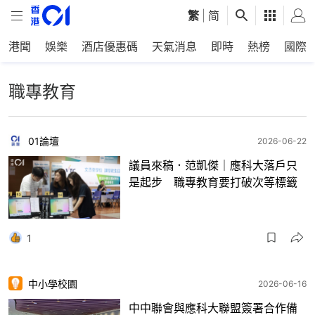
繁
|
简
港聞
娛樂
酒店優惠碼
天氣消息
即時
熱榜
國際
職專教育
01論壇
2026-06-22
議員來稿．范凱傑｜應科大落戶只
是起步 職專教育要打破次等標籤
1
中小學校園
2026-06-16
中中聯會與應科大聯盟簽署合作備