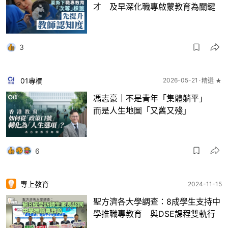
才 及早深化職專啟蒙教育為關鍵
3
01專欄
2026-05-21
精選 ★
馮志豪｜不是青年「集體躺平」
而是人生地圖「又舊又殘」
6
專上教育
2024-11-15
聖方濟各大學調查：8成學生支持中
學推職專教育 與DSE課程雙軌行