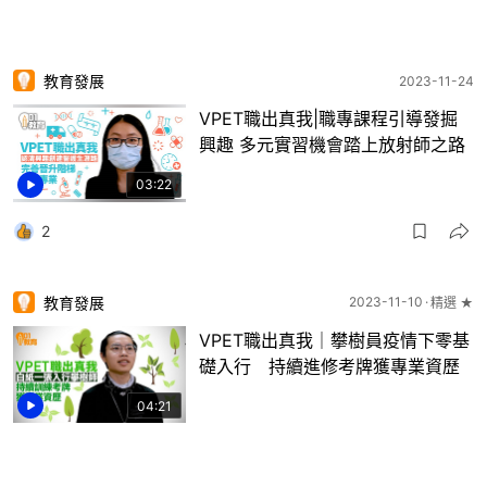
教育發展
2023-11-24
VPET職出真我|職專課程引導發掘
興趣 多元實習機會踏上放射師之路
03:22
2
教育發展
2023-11-10
精選 ★
VPET職出真我｜攀樹員疫情下零基
礎入行 持續進修考牌獲專業資歷
04:21