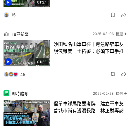
01:27
15
18區新聞
2025-03-06
精選 ★
沙田秋名山單車徑｜彎急路窄車友
說沒難度 土拓署：必須下車手推
01:22
45
即時體育
2025-02-23
精選 ★
倡單車踩馬路要考牌 建立單車友
善城市尚有漫漫長路｜林正財專訪