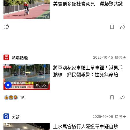
美寶稱多聽社會意見 冀凝聚共識
熱爆話題
2025-10-15
精選 ★
將軍澳私家車駛上單車徑！港男斥
黐線 網民籲報警：撞死無命賠
00:05
15
突發
2025-10-06
精選 ★
上水馬會道行人隧道單車疑自炒