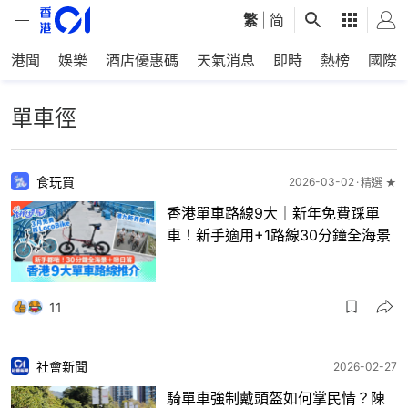
繁
|
简
港聞
娛樂
酒店優惠碼
天氣消息
即時
熱榜
國際
單車徑
食玩買
2026-03-02
精選 ★
香港單車路線9大｜新年免費踩單
車！新手適用+1路線30分鐘全海景
11
社會新聞
2026-02-27
騎單車強制戴頭盔如何掌民情？陳