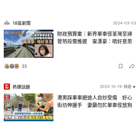
18區新聞
2024-03-03
財政預算案｜新界單車徑荃灣至掃
管笏段需推遲 甯漢豪：唔好意思
35
熱爆話題
2023-10-19
精選 ★
港男踩單車避途人自炒受傷 好心
街坊伸援手 妻籲勿於單車徑放狗
2