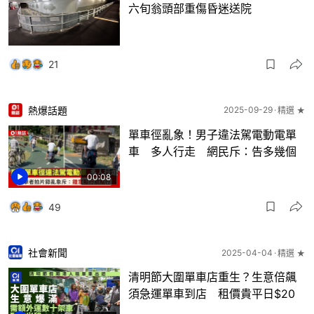
六旬翁頭部重傷昏迷送院
21
熱爆話題
2025-09-29
精選 ★
單車徑亂象！男子違法駕電動電單
車 多人行走 網民斥：告多幾個
00:08
49
社會新聞
2025-04-04
精選 ★
清明節大圍單車店重生？生意倍飆
須急運單車到店 租價貴平日$20