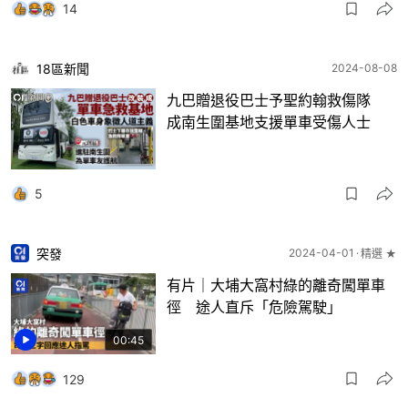
14
18區新聞
2024-08-08
九巴贈退役巴士予聖約翰救傷隊
成南生圍基地支援單車受傷人士
5
突發
2024-04-01
精選 ★
有片｜大埔大窩村綠的離奇闖單車
徑 途人直斥「危險駕駛」
00:45
129