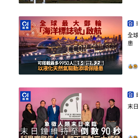
全
患
末