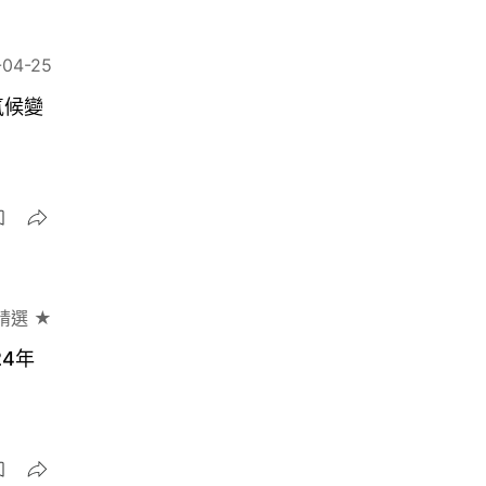
-04-25
氣候變
精選 ★
4年