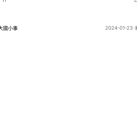
11
2024-01-23
大國小事
地首單溫室氣體自願減排交易達成 未來年交易額有望超1
6
2023-09-26
即時國際
冬季最大海冰面積破紀錄新低 比37年前小100萬平方