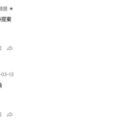
精選 ★
持提案
-03-13
論