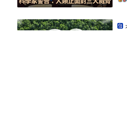
內
元
南極