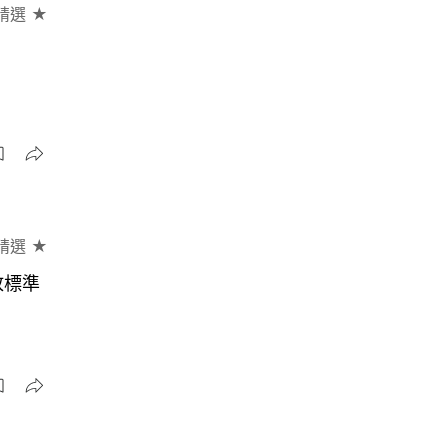
精選 ★
精選 ★
放標準