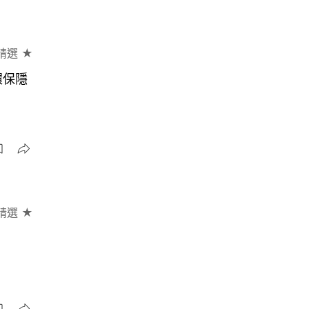
精選 ★
環保隱
精選 ★