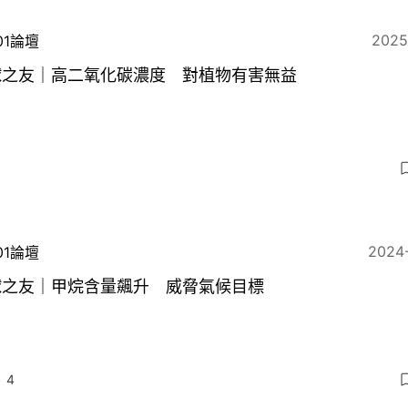
2025
01論壇
球之友｜高二氧化碳濃度 對植物有害無益
2024
01論壇
球之友｜甲烷含量飆升 威脅氣候目標
4