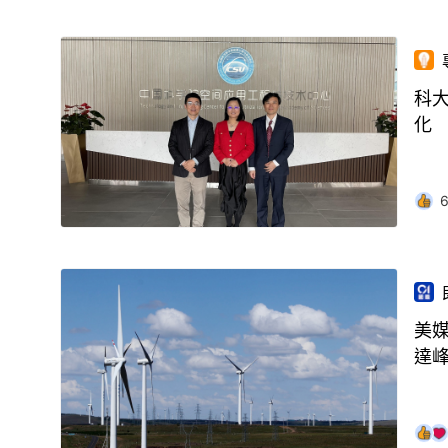
科
化
美媒
達