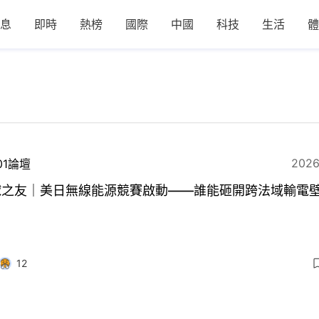
息
即時
熱榜
國際
中國
科技
生活
體
2026
01論壇
球之友｜美日無線能源競賽啟動——誰能砸開跨法域輸電
12