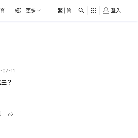
育
經濟
更多
01深圳
繁
觀點
|
简
健康
好食玩飛
登入
女
-07-11
壁壘？