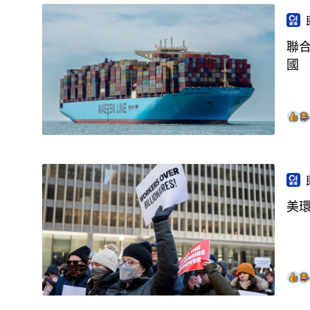
聯
國
美