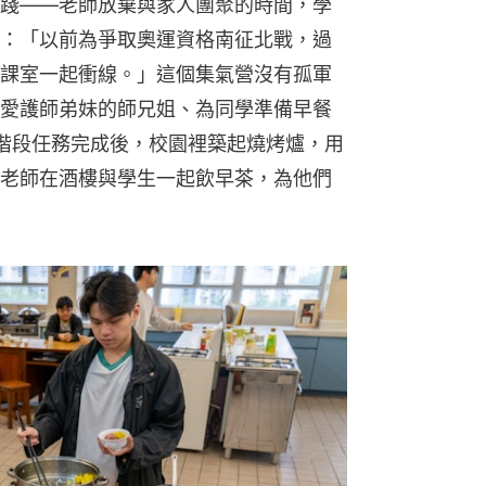
踐——老師放棄與家人團聚的時間，學
：「以前為爭取奧運資格南征北戰，過
課室一起衝線。」這個集氣營沒有孤軍
愛護師弟妹的師兄姐、為同學準備早餐
當階段任務完成後，校園裡築起燒烤爐，用
老師在酒樓與學生一起飲早茶，為他們