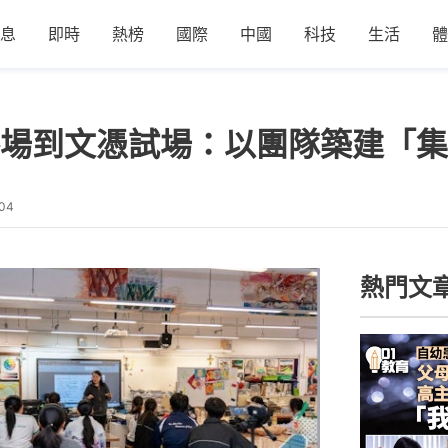
息
即時
熱榜
國際
中國
科技
生活
體
場到文憑試場：以團隊築建「集
:04
熱門文