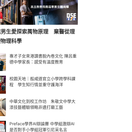
院男生愛探索萬物原理 棄醫從理
讀物理科學
專才子女來港讀書脫內卷文化 陳呂重
德中學家長：感受有溫度教育
校園天地｜般咸道官立小學跨學科課
程 學生知行情並重守護海洋
中華文化到校工作坊 朱敬文中學大
漆技藝體驗領略非遺打磨工藝
Preface學界AI辯論賽 中學組激辯AI
是否對手小學組冠軍引尼采名言