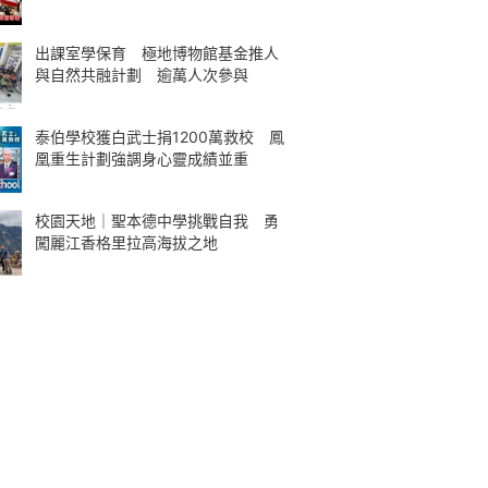
出課室學保育 極地博物館基金推人
與自然共融計劃 逾萬人次參與
泰伯學校獲白武士捐1200萬救校 鳳
凰重生計劃強調身心靈成績並重
校園天地｜聖本德中學挑戰自我 勇
闖麗江香格里拉高海拔之地