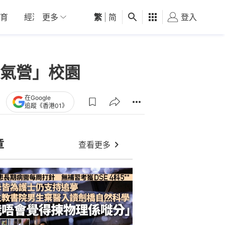
育
經濟
更多
01深圳
繁
觀點
|
简
健康
好食玩飛
登入
女
氣營」校園
在Google
追蹤《香港01》
章
查看更多