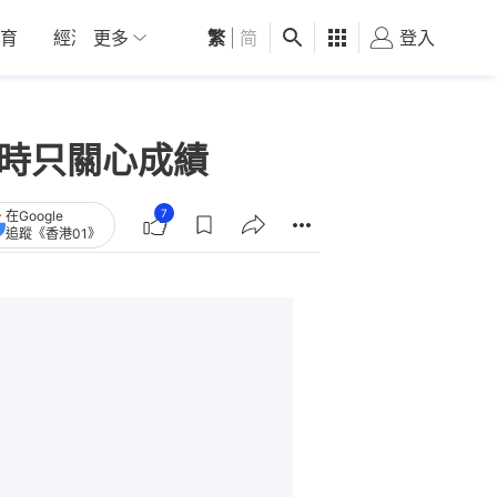
育
經濟
更多
01深圳
繁
觀點
|
简
健康
好食玩飛
登入
女
現時只關心成績
7
在Google
追蹤《香港01》