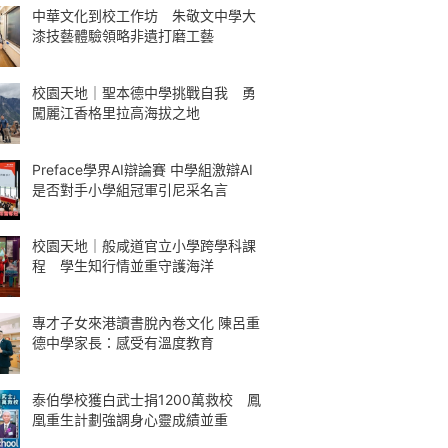
中華文化到校工作坊 朱敬文中學大
漆技藝體驗領略非遺打磨工藝
校園天地｜聖本德中學挑戰自我 勇
闖麗江香格里拉高海拔之地
Preface學界AI辯論賽 中學組激辯AI
是否對手小學組冠軍引尼采名言
校園天地｜般咸道官立小學跨學科課
程 學生知行情並重守護海洋
專才子女來港讀書脫內卷文化 陳呂重
德中學家長：感受有溫度教育
泰伯學校獲白武士捐1200萬救校 鳳
凰重生計劃強調身心靈成績並重