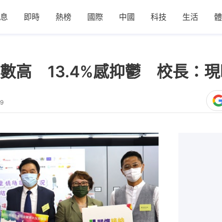
息
即時
熱榜
國際
中國
科技
生活
體
數高 13.4%感抑鬱 校長：
49