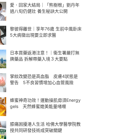
愛．回家大結局｜「熊樹根」劉丹年
過八旬仍健壯 養生秘訣大公開
黎彼得離世｜享年76歲 生前中風卧床
5大病徵出現要立即求醫
日本買藥返港注意！｜衞生署嚴打無
牌藥品 拆解帶藥入境３大要點
掌紋改變恐是高血脂 皮膚4狀態是
警告 5不良習慣增加心血管風險
蜂蜜神奇功效！運動操肌毋須Energy
gels 天然蜂蜜媲美能量啫喱
膝痛困擾港人生活 哈佛大學醫學院教
授共同研發技術成突破關鍵