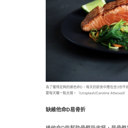
為了獲得足夠的維他命D，每天的飲食中應包含3份牛
要每天曬一點太陽。（Unsplash/Caroline Attwood）
缺維他命D易骨折
維他命D能幫助骨骼吸收鈣，是骨骼