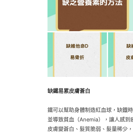
缺鐵易累皮膚蒼白
鐵可以幫助身體制造紅血球，缺鐡時
並導致貧血（Anemia），讓人感
皮膚變蒼白、髮質脆弱、髮量稀少，