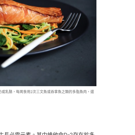
奶或乳酪，每周食用2次三文魚或吞拿魚之類的多脂魚肉，還
生長必需元素。其中維他命D-2存在於多