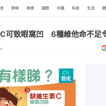
息
即時
熱榜
國際
中國
科技
生活
體
C可致眼窩凹 6種維他命不足
46