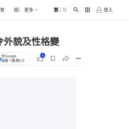
育
經濟
更多
01深圳
繁
觀點
|
简
健康
好食玩飛
登入
女
令外貌及性格變
6
在Google
追蹤《香港01》