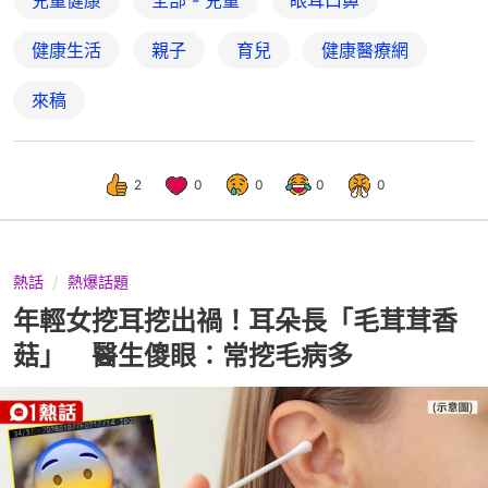
兒童健康
全部 - 兒童
眼耳口鼻
健康生活
親子
育兒
健康醫療網
來稿
2
0
0
0
0
熱話
熱爆話題
年輕女挖耳挖出禍！耳朵長「毛茸茸香
菇」 醫生傻眼︰常挖毛病多