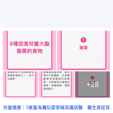
+
28
兒童健康｜7歲童海灘玩耍突喊耳痛送醫 醫生竟從耳