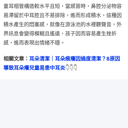
童耳咽管構造較水平且短，當感冒時，鼻腔分泌物容
易滯留於中耳腔且不易排除，進而形成積水，這種因
積水產生的悶塞感，就像在游泳池的水裡聽聲音，外
界訊息會變得模糊且遙遠，孩子因而容易產生挫折
感，進而表現出情緒不穩。
相關文章：
耳朵清潔｜耳朵痕癢因過度清潔？8原因
導致耳朵癢兒童易患中耳炎
👇👇👇