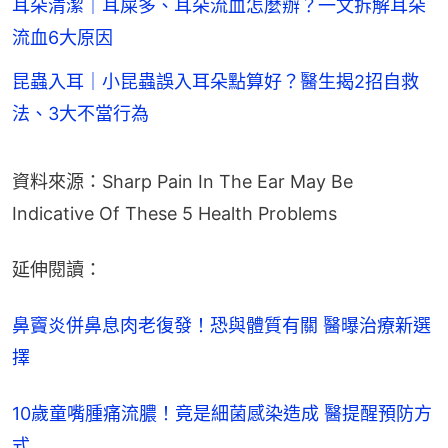
耳朵清潔｜耳屎多、耳朵流血怎麼辦？一文拆解耳朵
流血6大原因
昆蟲入耳｜小昆蟲誤入耳朵點算好？醫生揭2招自救
法、3大不當行為
資料來源：Sharp Pain In The Ear May Be 
Indicative Of These 5 Health Problems
延伸閱讀：
鼻竇炎併鼻息肉老復發！恐與體質有關 醫曝治療新選
擇
10歲童嘴腫痛流膿！竟是細菌感染造成 醫提醒預防方
式