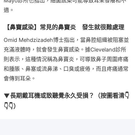
Mayo診所也指出，細菌感染可能導致耳朵發癢和不
適。
【鼻竇感染】常見的鼻竇炎 發生就很難處理
Omid Mehdzizadeh博士指出，當鼻腔組織被阻塞並
充滿液體時，就會發生鼻竇感染。據Cleveland診所
則表示，這種情況稱為鼻竇炎，可導致鼻子周圍疼痛
和腫脹、鼻塞或流鼻涕、口臭或疲倦，而且疼痛通常
會傳到耳朵。
▼長期戴耳機或致聽覺永久受損？（按圖看清👇
👇👇）