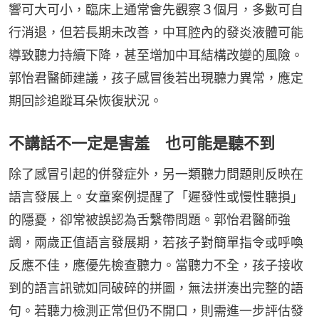
響可大可小，臨床上通常會先觀察３個月，多數可自
行消退，但若長期未改善，中耳腔內的發炎液體可能
導致聽力持續下降，甚至增加中耳結構改變的風險。
郭怡君醫師建議，孩子感冒後若出現聽力異常，應定
期回診追蹤耳朵恢復狀況。
不講話不一定是害羞 也可能是聽不到
除了感冒引起的併發症外，另一類聽力問題則反映在
語言發展上。女童案例提醒了「遲發性或慢性聽損」
的隱憂，卻常被誤認為舌繫帶問題。郭怡君醫師強
調，兩歲正值語言發展期，若孩子對簡單指令或呼喚
反應不佳，應優先檢查聽力。當聽力不全，孩子接收
到的語言訊號如同破碎的拼圖，無法拼湊出完整的語
句。若聽力檢測正常但仍不開口，則需進一步評估發