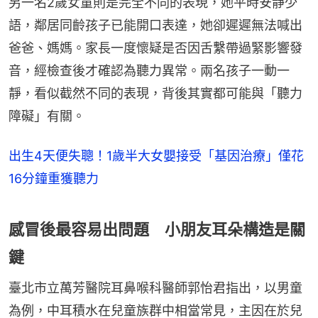
另一名2歲女童則是完全不同的表現，她平時安靜少
語，鄰居同齡孩子已能開口表達，她卻遲遲無法喊出
爸爸、媽媽。家長一度懷疑是否因舌繫帶過緊影響發
音，經檢查後才確認為聽力異常。兩名孩子一動一
靜，看似截然不同的表現，背後其實都可能與「聽力
障礙」有關。
出生4天便失聰！1歲半大女嬰接受「基因治療」僅花
16分鐘重獲聽力
感冒後最容易出問題 小朋友耳朵構造是關
鍵
臺北市立萬芳醫院耳鼻喉科醫師郭怡君指出，以男童
為例，中耳積水在兒童族群中相當常見，主因在於兒