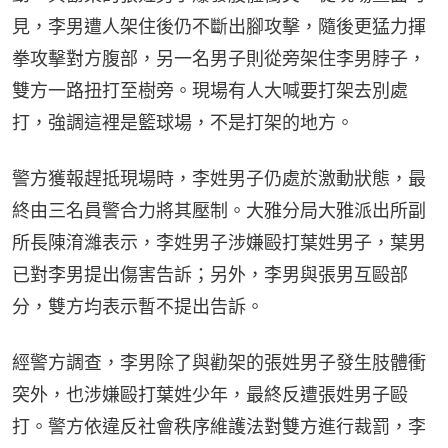
見，李男遭人架住後仍不斷出腳攻擊，隨後更猛力揮
拳攻擊對方腹部，另一名男子則從旁架住李男脖子，
雙方一路扭打至樹旁。現場有人大喊要打架去別處
打，強調這裡是籃球場，不是打架的地方。
警方獲報趕抵現場時，李姓男子仍處於激動狀態，最
終由三名員警合力將其壓制。大雅分局大雅派出所副
所長陳淯濰表示，李姓男子涉嫌毆打葉姓男子，葉男
已對李男提出傷害告訴；另外，李男與張男互毆部
分，雙方均表示暫不提出告訴。
經警方調查，李男除了與勸架的張姓男子發生肢體衝
突外，也涉嫌毆打葉姓少年，最終反遭張姓男子毆
打。警方依違反社會秩序維護法對雙方進行裁罰，李