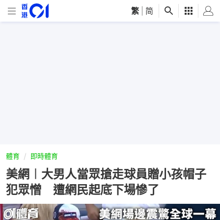
繁
|
简
體育
即時體育
美網︱大男人當眾搶走球員贈小孩帽子
犯眾憎 遭網民起底下場慘了