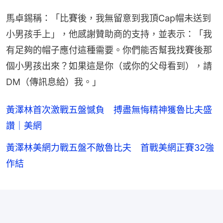
馬卓錫稱：「比賽後，我無留意到我頂Cap帽未送到
小男孩手上」，他感謝贊助商的支持，並表示：「我
有足夠的帽子應付這種需要。你們能否幫我找賽後那
個小男孩出來？如果這是你（或你的父母看到），請
DM（傳訊息給）我。」
黃澤林首次激戰五盤憾負 搏盡無悔精神獲魯比夫盛
讚｜美網
黃澤林美網力戰五盤不敵魯比夫 首戰美網正賽32強
作結