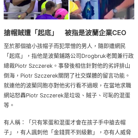
搶帽賊遭「起底」 被指是波蘭企業CEO
至於那個搶小孩帽子而犯眾憎的男人，隨即遭網民
「起底」，指他是波蘭鋪路公司Drogbruk老闆兼行政
總裁Piotr Szczerek。事發後相信針對他的劣評排山
倒海，Piotr Szczerek關閉了社交媒體的留言功能。
就連他的波蘭同胞亦對他劣行看不過眼，在當地求職
網站怒轟Piotr Szczerek是垃圾、賊子、可恥的混蛋
等。
有人稱：「只有笨蛋和混蛋才會在孩子手中搶去帽
子」，有人諷刺他「金錢買不到級數」，亦有人威脅