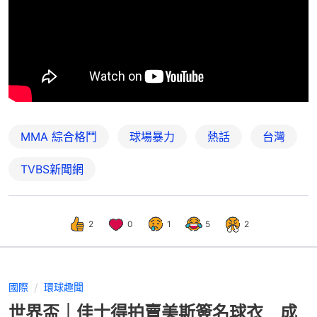
MMA 綜合格鬥
球場暴力
熱話
台灣
TVBS新聞網
2
0
1
5
2
國際
環球趣聞
世界盃｜佳士得拍賣美斯簽名球衣 成