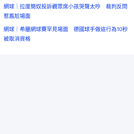
網球｜拉度簡奴投訴觀眾席小孩哭聲太吵 裁判反問
惹尷尬場面
網球｜希臘網球賽罕見場面 德國球手做這行為10秒
被取消資格