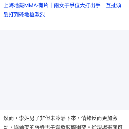
上海地鐵MMA‧有片｜兩女子爭位大打出手 互扯頭
髮打到碌地極激烈
然而，李姓男子非但未冷靜下來，情緒反而更加激
動，與勸架的張姓男子爆發肢體衝突。從現場畫面可