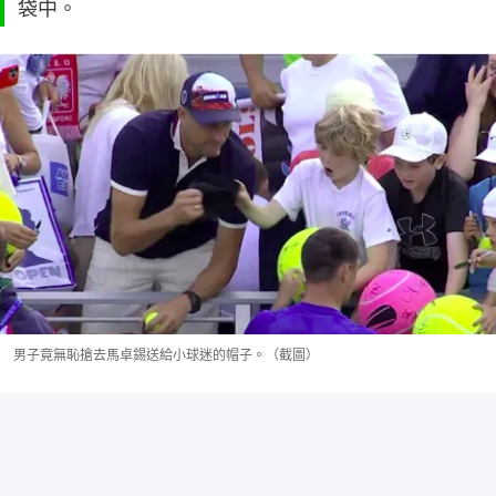
袋中。
男子竟無恥搶去馬卓錫送給小球迷的帽子。（截圖）