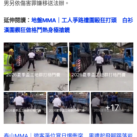
男另依傷害罪嫌移送法辦。
延伸閱讀：
地盤MMA｜工人爭路遭圍毆狂打頭　白衫
漢圍觀狂做格鬥熱身極搶鏡
+
17
泰山MMA｜遊客爭位賞日爆衝突 男遭起飛腳踢落岩