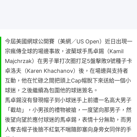
今屆美國網球公開賽（美網／US Open）近日出現一
宗瘋傳全球的場邊事故，波蘭球手馬卓錫（Kamil
Majchrzak）在男子單打次圈打足5盤擊敗9號種子卡
卓洛夫（Karen Khachanov）後，在場邊與支持者
互動，他在忙碌之間把頭上Cap帽脫下來送給一個小
球迷，之後繼續為包圍他的球迷簽名。
馬卓錫沒有發現帽子到小球迷手上前遭一名高大男子
「截劫」，小男孩的禮物被搶，一度望向那男子，然
後望向望於應付球迷的馬卓錫，表情十分無助，而男
人奪去帽子後臉不紅氣不喘隨即塞向身旁女同伴的手