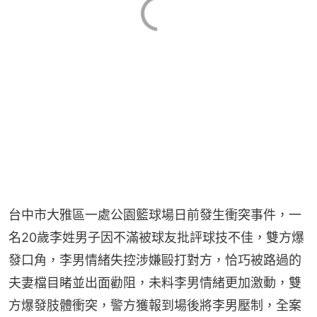
台中市大雅區一處公園籃球場日前發生衝突事件，一
名20歲李姓男子因不滿被球友批評球技不佳，雙方爆
發口角，李男情緒失控涉嫌毆打對方，恰巧被路過的
夫妻檔目睹並出面勸阻，未料李男情緒更加激動，雙
方爆發肢體衝突，警方獲報到場後將李男壓制，全案