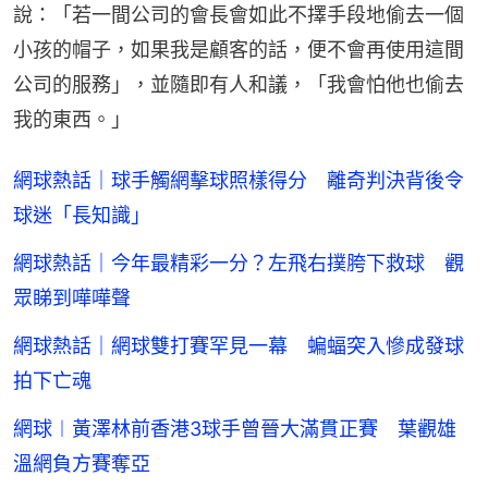
說：「若一間公司的會長會如此不擇手段地偷去一個
小孩的帽子，如果我是顧客的話，便不會再使用這間
公司的服務」，並隨即有人和議，「我會怕他也偷去
我的東西。」
網球熱話｜球手觸網擊球照樣得分 離奇判決背後令
球迷「長知識」
網球熱話｜今年最精彩一分？左飛右撲胯下救球 觀
眾睇到嘩嘩聲
網球熱話｜網球雙打賽罕見一幕 蝙蝠突入慘成發球
拍下亡魂
網球︱黃澤林前香港3球手曾晉大滿貫正賽 葉觀雄
溫網負方賽奪亞