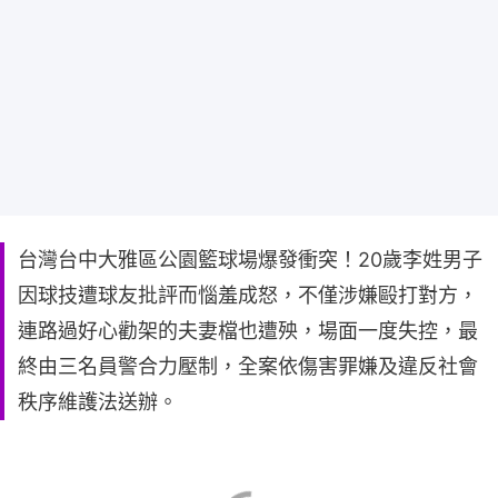
台灣台中大雅區公園籃球場爆發衝突！20歲李姓男子
因球技遭球友批評而惱羞成怒，不僅涉嫌毆打對方，
連路過好心勸架的夫妻檔也遭殃，場面一度失控，最
終由三名員警合力壓制，全案依傷害罪嫌及違反社會
秩序維護法送辦。