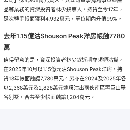
公司」擲4,968萬元買入，其公司董事為為事塑膠產
品等業務的資深投資者林少釵等人，持貨至今17年，
是次轉手帳面獲利4,932萬元，單位期內升值99%。
去年1.15億沽Shouson Peak洋房帳蝕7780
萬
值得留意的是，資深投資者林少釵近期亦頻頻沽貨，
在2025年10月以1.15億元沽Shouson Peak洋房，持
貨13年帳面蝕讓7,780萬元。另亦在2024及2025年各
以2,368萬元及2,828萬元連環沽出兩伙南區壽臣山翠
谷別墅，合共至少帳面蝕讓1,204萬元。