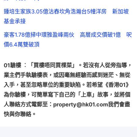
鍾培生家族3.05億沽舂坎角浩瀚台5幢洋房 新加坡
基金承接
豪客1.78億掃中環雅盈峰兩伙 高層成交價破1億 呎
價6.4萬雙破頂
01驗樓 ︰「買樓唔同買棵菜」。若沒有人從旁指導，
業主們手執驗樓表，或因毫無經驗而感到迷茫、無從
入手，甚至忽略單位的重要缺陷。若希望《香港01》
為你驗樓，可簡單寫下自己的「上車」故事，並將個
人聯絡方式電郵至：property@hk01.com我們會盡
快與你聯絡。