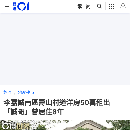
繁
|
简
經濟
地產樓市
李嘉誠南區壽山村道洋房50萬租出
「誠哥」曾居住6年