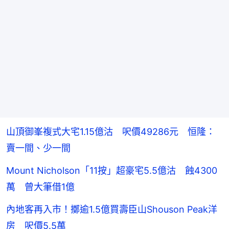
山頂御峯複式大宅1.15億沽 呎價49286元 恒隆：
賣一間、少一間
Mount Nicholson「11按」超豪宅5.5億沽 蝕4300
萬 曾大筆借1億
內地客再入市！擲逾1.5億買壽臣山Shouson Peak洋
房 呎價5.5萬