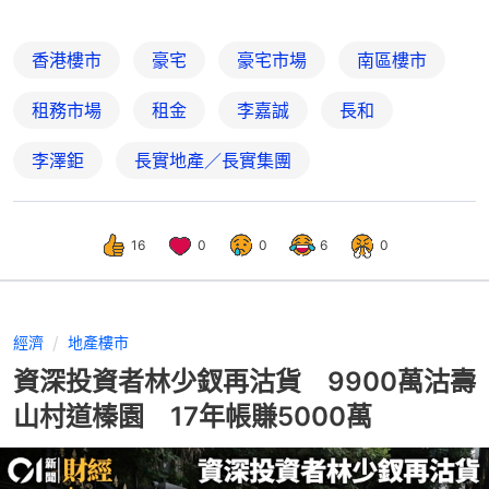
香港樓市
豪宅
豪宅市場
南區樓市
租務市場
租金
李嘉誠
長和
李澤鉅
長實地產／長實集團
16
0
0
6
0
經濟
地產樓市
資深投資者林少釵再沽貨 9900萬沽壽
山村道榛園 17年帳賺5000萬