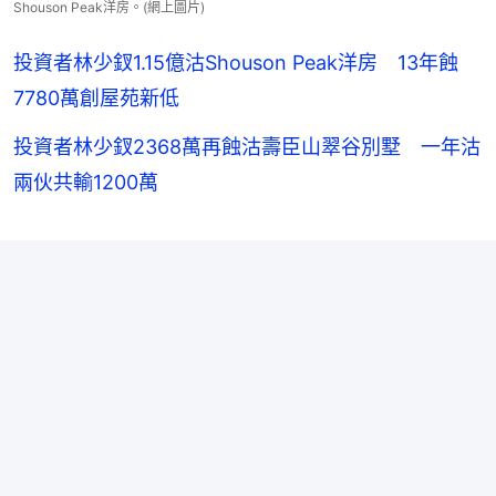
Shouson Peak洋房。(網上圖片)
投資者林少釵1.15億沽Shouson Peak洋房 13年蝕
7780萬創屋苑新低
投資者林少釵2368萬再蝕沽壽臣山翠谷別墅 一年沽
兩伙共輸1200萬