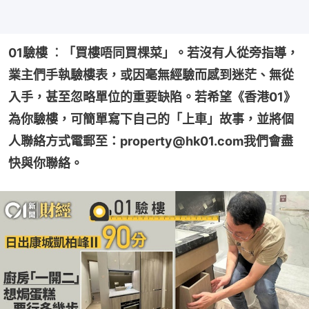
01驗樓 ︰「買樓唔同買棵菜」。若沒有人從旁指導，
業主們手執驗樓表，或因毫無經驗而感到迷茫、無從
入手，甚至忽略單位的重要缺陷。若希望《香港01》
為你驗樓，可簡單寫下自己的「上車」故事，並將個
人聯絡方式電郵至：property@hk01.com我們會盡
快與你聯絡。