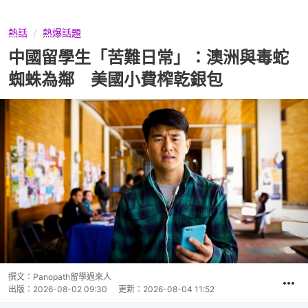
熱話
熱爆話題
中國留學生「苦難日常」：澳洲與毒蛇
蜘蛛為鄰 美國小費榨乾銀包
撰文：
Panopath留學過來人
出版：
2026-08-02 09:30
更新：
2026-08-04 11:52