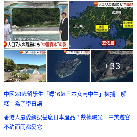
+
33
中國28歲留學生「嫖16歲日本女高中生」被捕 解
釋：為了學日語
香港人最愛網搜甚麼日本產品？數據曝光 中美遊客
不約而同都愛它