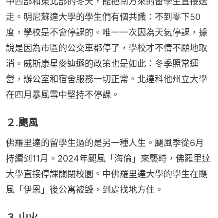
中西部和東北部的冬天，能把南方來的留學生直接送
走。明尼蘇達大學的學生們有個共識：不到零下50
度，學校是不會停課的。唯一一次因為天氣停課，據
說是因為市區的公交車都停了，學校才不情不願地取
消。威斯康星麥迪遜的政策也是如此：冬季照常運
營，辦公室和宿舍服務一切正常。北達科他州立大學
在四月暴風雪中堅持不停課。
２.颶風
佛羅里達的留學生過的是另一種人生。颶風季從6月
持續到11月。2024年颶風「海倫」來襲時，佛羅里達
大學直接停課關閉校園。中佛羅里達大學的學生在颶
風「伊恩」後公寓被毀，到處找地方住。
３.山火