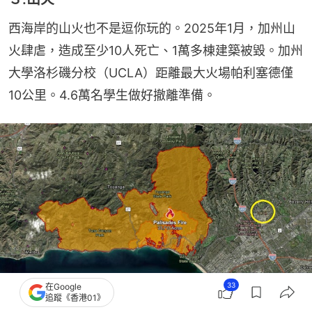
西海岸的山火也不是逗你玩的。2025年1月，加州山
火肆虐，造成至少10人死亡、1萬多棟建築被毀。加州
大學洛杉磯分校（UCLA）距離最大火場帕利塞德僅
10公里。4.6萬名學生做好撤離準備。
33
在Google
追蹤《香港01》